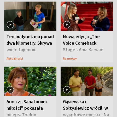
Ten budynek ma ponad
Nowa edycja „The
dwa kilometry. Skrywa
Voice Comeback
wiele tajemnic
Stage”. Ania Karwan
zapowiada
Aktualności
Rozmowy
niespodzianki
Anna z „Sanatorium
Gąsiewska i
miłości” pokazała
Sołtysiewicz wrócili w
biceps. Trudno
wyjątkowe miejsce. Na