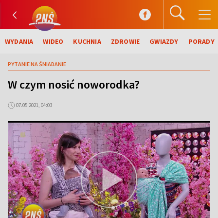
WYDANIA
WIDEO
KUCHNIA
ZDROWIE
GWIAZDY
PORADY
PYTANIE NA ŚNIADANIE
W czym nosić noworodka?
07.05.2021, 04:03