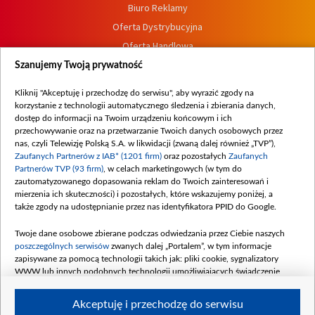
Biuro Reklamy
Oferta Dystrybucyjna
Oferta Handlowa
Dostępność
Szanujemy Twoją prywatność
Moje zgody
Kliknij "Akceptuję i przechodzę do serwisu", aby wyrazić zgody na
Procedura zgłoszeń wewnętrznych
korzystanie z technologii automatycznego śledzenia i zbierania danych,
dostęp do informacji na Twoim urządzeniu końcowym i ich
przechowywanie oraz na przetwarzanie Twoich danych osobowych przez
nas, czyli Telewizję Polską S.A. w likwidacji (zwaną dalej również „TVP”),
Zaufanych Partnerów z IAB* (1201 firm)
oraz pozostałych
Zaufanych
Partnerów TVP (93 firm)
, w celach marketingowych (w tym do
zautomatyzowanego dopasowania reklam do Twoich zainteresowań i
mierzenia ich skuteczności) i pozostałych, które wskazujemy poniżej, a
także zgody na udostępnianie przez nas identyfikatora PPID do Google.
Twoje dane osobowe zbierane podczas odwiedzania przez Ciebie naszych
poszczególnych serwisów
zwanych dalej „Portalem”, w tym informacje
zapisywane za pomocą technologii takich jak: pliki cookie, sygnalizatory
WWW lub innych podobnych technologii umożliwiających świadczenie
dopasowanych i bezpiecznych usług, personalizację treści oraz reklam,
udostępnianie funkcji mediów społecznościowych oraz analizowanie ruchu
Akceptuję i przechodzę do serwisu
w Internecie.