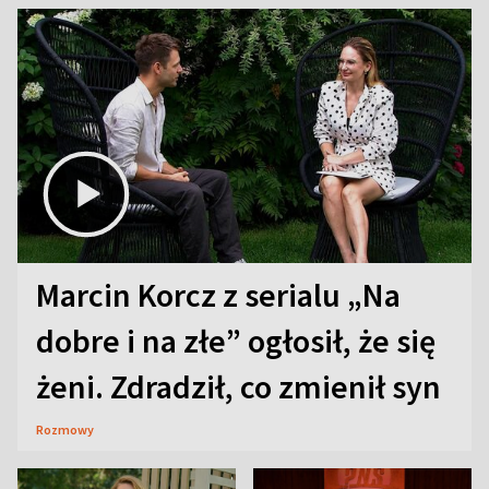
Marcin Korcz z serialu „Na
dobre i na złe” ogłosił, że się
żeni. Zdradził, co zmienił syn
Rozmowy