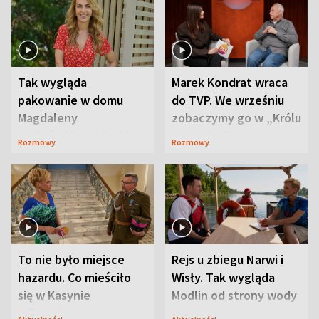
Tak wygląda
Marek Kondrat wraca
pakowanie w domu
do TVP. We wrześniu
Magdaleny
zobaczymy go w „Królu
Waligórskiej-Lisieckiej.
Maciusiu I”
Rozmowy
Rozmowy
Mąż nie odpuszcza
To nie było miejsce
Rejs u zbiegu Narwi i
hazardu. Co mieściło
Wisły. Tak wygląda
się w Kasynie
Modlin od strony wody
Oficerskim?