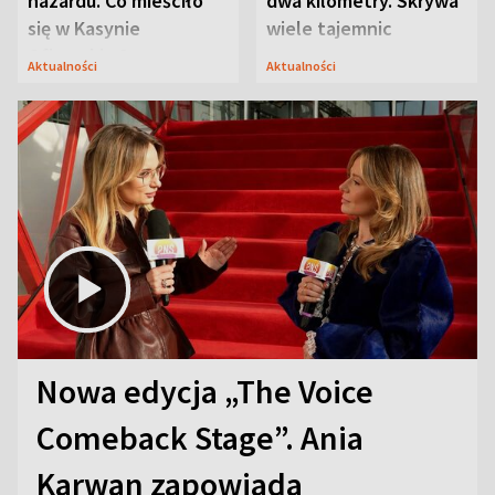
hazardu. Co mieściło
dwa kilometry. Skrywa
się w Kasynie
wiele tajemnic
Oficerskim?
Aktualności
Aktualności
Nowa edycja „The Voice
Comeback Stage”. Ania
Karwan zapowiada