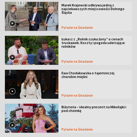
Marek Krajewski odkrywa jedną z
najciekawszych miejscowości Dolnego
Śląska
Pytanie na Śniadanie
Łukasz z „Rolnik szuka żony” o cenach
truskawek. Koszty i pogoda uderzają w
rolników
Pytanie na Śniadanie
Ewa Chodakowska o tajemniczej
chorobie mięśni
Pytanie na Śniadanie
Biżuteria – idealny prezent na Mikołajki i
pod choinkę
Pytanie na Śniadanie