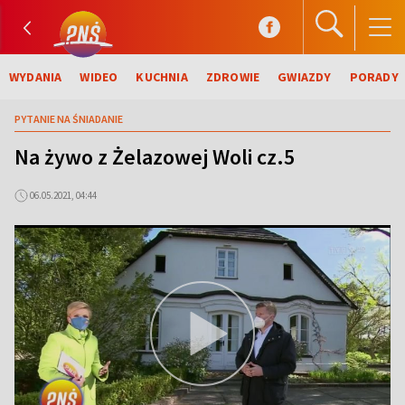
WYDANIA
WIDEO
KUCHNIA
ZDROWIE
GWIAZDY
PORADY
PYTANIE NA ŚNIADANIE
Na żywo z Żelazowej Woli cz.5
06.05.2021, 04:44