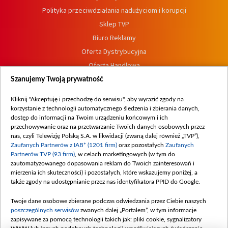
Polityka przeciwdziałania nadużyciom i korupcji
Sklep TVP
Biuro Reklamy
Oferta Dystrybucyjna
Oferta Handlowa
Dostępność
Szanujemy Twoją prywatność
Moje zgody
Kliknij "Akceptuję i przechodzę do serwisu", aby wyrazić zgody na
Procedura zgłoszeń wewnętrznych
korzystanie z technologii automatycznego śledzenia i zbierania danych,
dostęp do informacji na Twoim urządzeniu końcowym i ich
przechowywanie oraz na przetwarzanie Twoich danych osobowych przez
nas, czyli Telewizję Polską S.A. w likwidacji (zwaną dalej również „TVP”),
Zaufanych Partnerów z IAB* (1201 firm)
oraz pozostałych
Zaufanych
Partnerów TVP (93 firm)
, w celach marketingowych (w tym do
zautomatyzowanego dopasowania reklam do Twoich zainteresowań i
mierzenia ich skuteczności) i pozostałych, które wskazujemy poniżej, a
także zgody na udostępnianie przez nas identyfikatora PPID do Google.
Twoje dane osobowe zbierane podczas odwiedzania przez Ciebie naszych
poszczególnych serwisów
zwanych dalej „Portalem”, w tym informacje
zapisywane za pomocą technologii takich jak: pliki cookie, sygnalizatory