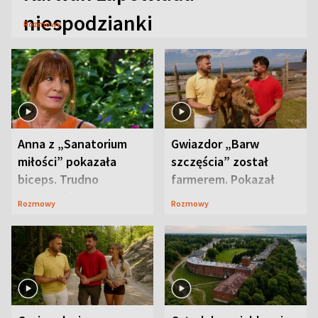
niespodzianki
Rozmowy
Anna z „Sanatorium
Gwiazdor „Barw
miłości” pokazała
szczęścia” został
biceps. Trudno
farmerem. Pokazał
uwierzyć, co przeszła
swoje niezwykłe
Rozmowy
Rozmowy
wcześniej
ranczo