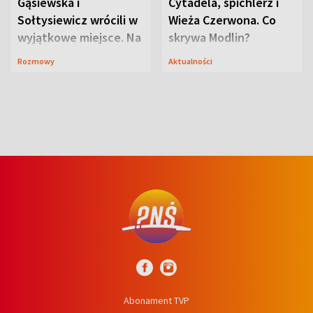
Gąsiewska i
Cytadela, spichlerz i
Sołtysiewicz wrócili w
Wieża Czerwona. Co
wyjątkowe miejsce. Na
skrywa Modlin?
szlaku czekał
Rozmowy
Aktualności
niedźwiedź
Abonament TVP