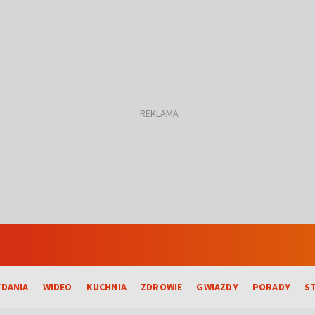
DANIA
WIDEO
KUCHNIA
ZDROWIE
GWIAZDY
PORADY
S