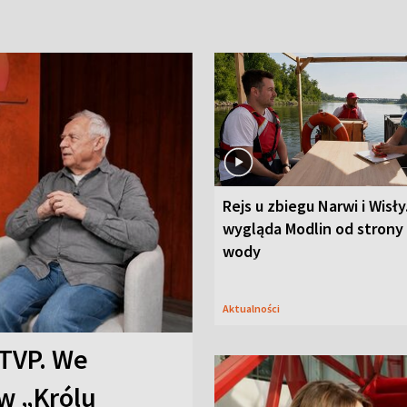
Rejs u zbiegu Narwi i Wisły
wygląda Modlin od strony
wody
Aktualności
TVP. We
w „Królu