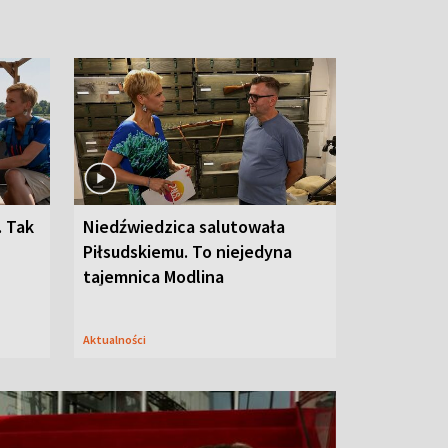
. Tak
Niedźwiedzica salutowała
Piłsudskiemu. To niejedyna
tajemnica Modlina
Aktualności