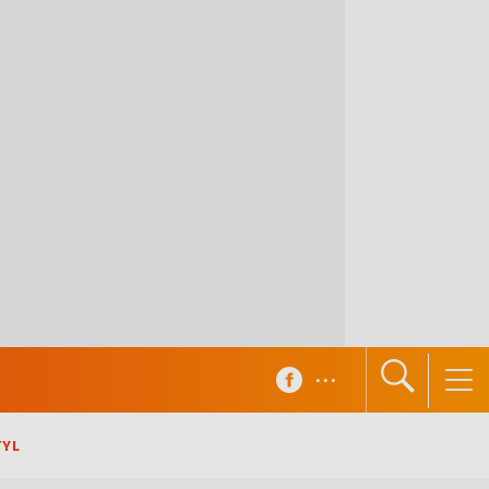
...
TYL