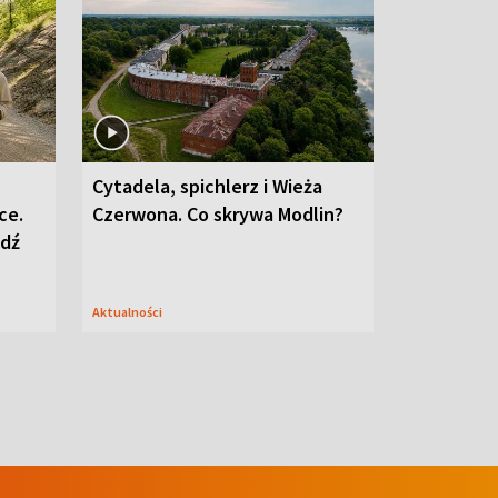
Cytadela, spichlerz i Wieża
ce.
Czerwona. Co skrywa Modlin?
edź
Aktualności