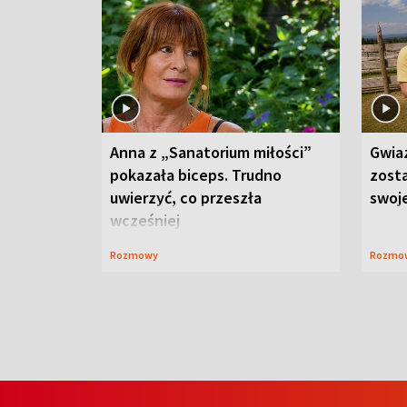
Anna z „Sanatorium miłości”
Gwia
pokazała biceps. Trudno
zost
uwierzyć, co przeszła
swoj
wcześniej
Rozmowy
Rozmo