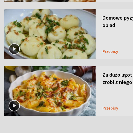
Domowe pyzy 
obiad
Przepisy
Za dużo ugo
zrobi z niego
Przepisy