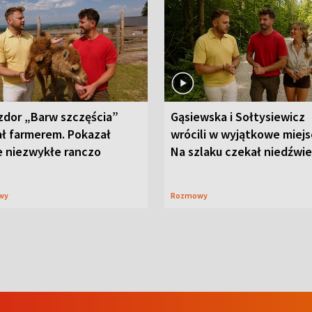
zdor „Barw szczęścia”
Gąsiewska i Sołtysiewicz
ał farmerem. Pokazał
wrócili w wyjątkowe miejs
e niezwykłe ranczo
Na szlaku czekał niedźwi
wy
Rozmowy