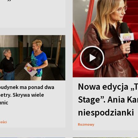
Nowa edycja „
budynek ma ponad dwa
etry. Skrywa wiele
Stage”. Ania K
mnic
niespodzianki
ności
Rozmowy