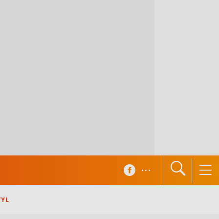
...
TYL