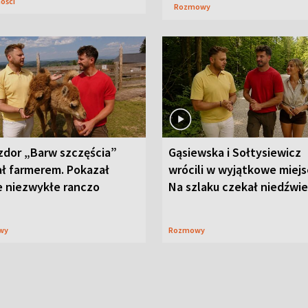
ności
Rozmowy
zdor „Barw szczęścia”
Gąsiewska i Sołtysiewicz
ał farmerem. Pokazał
wrócili w wyjątkowe miejs
e niezwykłe ranczo
Na szlaku czekał niedźwi
wy
Rozmowy