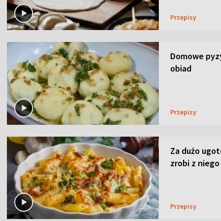
Przepisy
Domowe pyzy 
obiad
Przepisy
Za dużo ugo
zrobi z niego
Przepisy