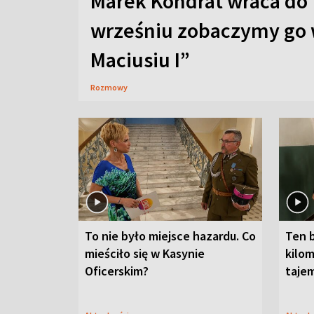
Marek Kondrat wraca do 
wrześniu zobaczymy go 
Maciusiu I”
Rozmowy
To nie było miejsce hazardu. Co
Ten 
mieściło się w Kasynie
kilom
Oficerskim?
taje