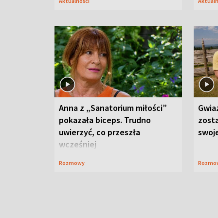
Aktualności
Aktual
Anna z „Sanatorium miłości”
Gwia
pokazała biceps. Trudno
zost
uwierzyć, co przeszła
swoj
wcześniej
Rozmowy
Rozmo