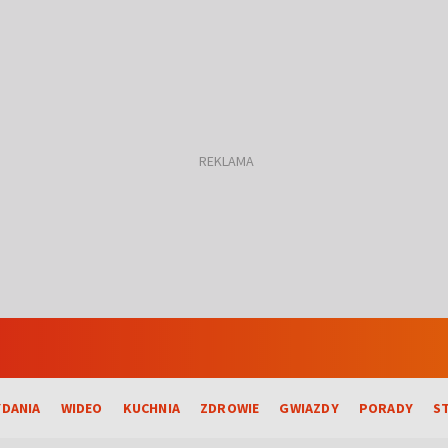
DANIA
WIDEO
KUCHNIA
ZDROWIE
GWIAZDY
PORADY
S