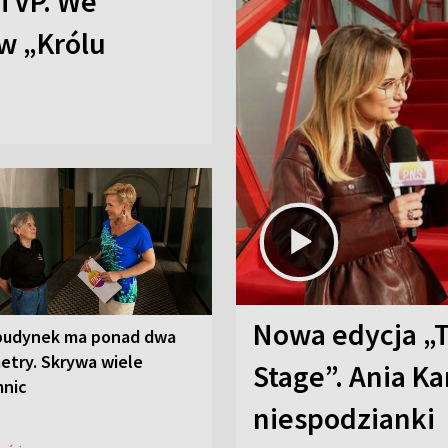
TVP. We
w „Królu
Nowa edycja „
budynek ma ponad dwa
etry. Skrywa wiele
Stage”. Ania K
mnic
niespodzianki