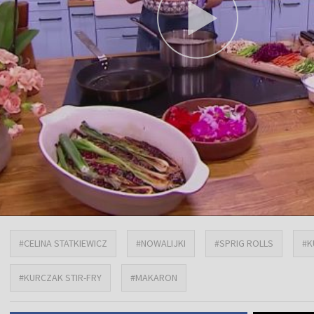
#CELINA STATKIEWICZ
#NOWALIJKI
#SPRIG ROLLS
#K
#KURCZAK STIR-FRY
#MAKARON