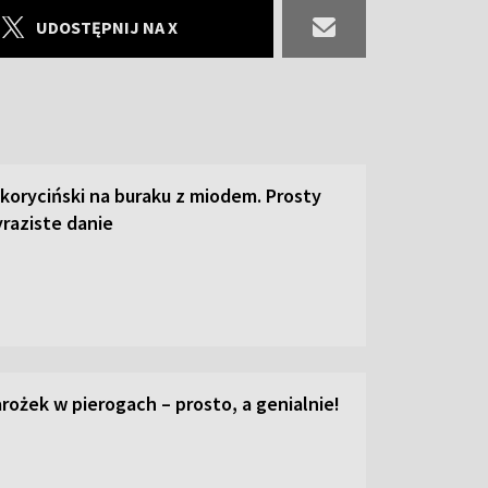
UDOSTĘPNIJ NA X
 koryciński na buraku z miodem. Prosty
raziste danie
ożek w pierogach – prosto, a genialnie!