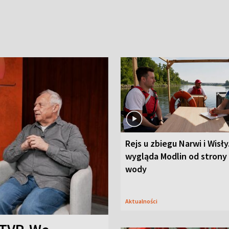
Rejs u zbiegu Narwi i Wisły
wygląda Modlin od strony
wody
Aktualności