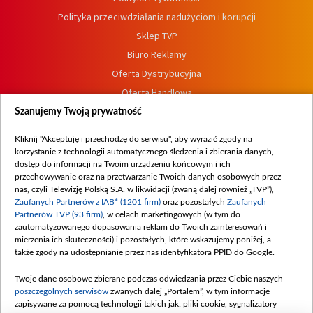
Polityka przeciwdziałania nadużyciom i korupcji
Sklep TVP
Biuro Reklamy
Oferta Dystrybucyjna
Oferta Handlowa
Dostępność
Szanujemy Twoją prywatność
Moje zgody
Kliknij "Akceptuję i przechodzę do serwisu", aby wyrazić zgody na
Procedura zgłoszeń wewnętrznych
korzystanie z technologii automatycznego śledzenia i zbierania danych,
dostęp do informacji na Twoim urządzeniu końcowym i ich
przechowywanie oraz na przetwarzanie Twoich danych osobowych przez
nas, czyli Telewizję Polską S.A. w likwidacji (zwaną dalej również „TVP”),
Zaufanych Partnerów z IAB* (1201 firm)
oraz pozostałych
Zaufanych
Partnerów TVP (93 firm)
, w celach marketingowych (w tym do
zautomatyzowanego dopasowania reklam do Twoich zainteresowań i
mierzenia ich skuteczności) i pozostałych, które wskazujemy poniżej, a
także zgody na udostępnianie przez nas identyfikatora PPID do Google.
Twoje dane osobowe zbierane podczas odwiedzania przez Ciebie naszych
poszczególnych serwisów
zwanych dalej „Portalem”, w tym informacje
zapisywane za pomocą technologii takich jak: pliki cookie, sygnalizatory