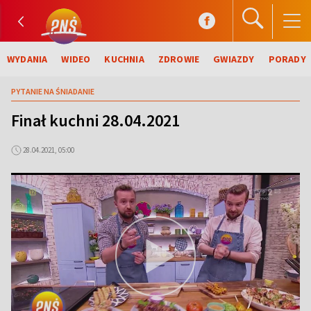
WYDANIA
WIDEO
KUCHNIA
ZDROWIE
GWIAZDY
PORADY
PYTANIE NA ŚNIADANIE
Finał kuchni 28.04.2021
28.04.2021, 05:00