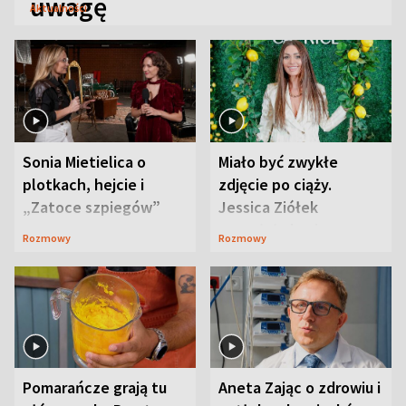
uwagę
Aktualności
Sonia Mietielica o
Miało być zwykłe
plotkach, hejcie i
zdjęcie po ciąży.
„Zatoce szpiegów”
Jessica Ziółek
wywołała lawinę
Rozmowy
Rozmowy
komentarzy
Pomarańcze grają tu
Aneta Zając o zdrowiu i