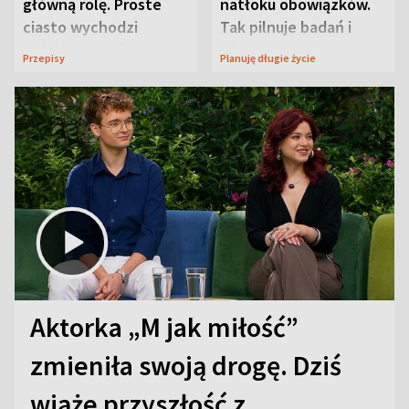
główną rolę. Proste
natłoku obowiązków.
ciasto wychodzi
Tak pilnuje badań i
wyjątkowo wilgotne
wizyt
Przepisy
Planuję długie życie
Aktorka „M jak miłość”
zmieniła swoją drogę. Dziś
wiąże przyszłość z