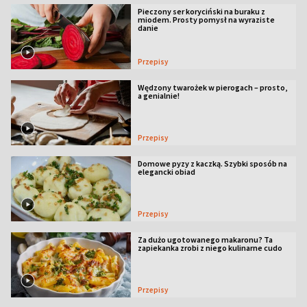
Pieczony ser koryciński na buraku z
miodem. Prosty pomysł na wyraziste
danie
Przepisy
Wędzony twarożek w pierogach – prosto,
a genialnie!
Przepisy
Domowe pyzy z kaczką. Szybki sposób na
elegancki obiad
Przepisy
Za dużo ugotowanego makaronu? Ta
zapiekanka zrobi z niego kulinarne cudo
Przepisy