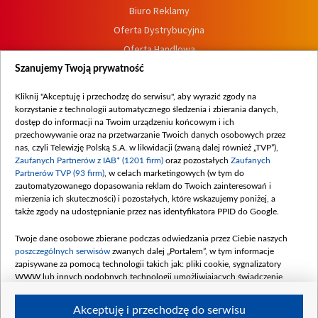
Biuro Reklamy
Oferta Dystrybucyjna
Oferta Handlowa
Dostępność
Szanujemy Twoją prywatność
Moje zgody
Kliknij "Akceptuję i przechodzę do serwisu", aby wyrazić zgody na
Procedura zgłoszeń wewnętrznych
korzystanie z technologii automatycznego śledzenia i zbierania danych,
dostęp do informacji na Twoim urządzeniu końcowym i ich
przechowywanie oraz na przetwarzanie Twoich danych osobowych przez
nas, czyli Telewizję Polską S.A. w likwidacji (zwaną dalej również „TVP”),
Zaufanych Partnerów z IAB* (1201 firm)
oraz pozostałych
Zaufanych
Partnerów TVP (93 firm)
, w celach marketingowych (w tym do
zautomatyzowanego dopasowania reklam do Twoich zainteresowań i
mierzenia ich skuteczności) i pozostałych, które wskazujemy poniżej, a
także zgody na udostępnianie przez nas identyfikatora PPID do Google.
Twoje dane osobowe zbierane podczas odwiedzania przez Ciebie naszych
poszczególnych serwisów
zwanych dalej „Portalem”, w tym informacje
zapisywane za pomocą technologii takich jak: pliki cookie, sygnalizatory
WWW lub innych podobnych technologii umożliwiających świadczenie
dopasowanych i bezpiecznych usług, personalizację treści oraz reklam,
udostępnianie funkcji mediów społecznościowych oraz analizowanie ruchu
Akceptuję i przechodzę do serwisu
w Internecie.