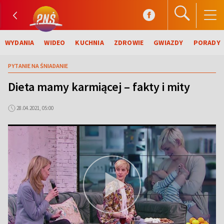
WYDANIA
WIDEO
KUCHNIA
ZDROWIE
GWIAZDY
PORADY
PYTANIE NA ŚNIADANIE
Dieta mamy karmiącej – fakty i mity
28.04.2021, 05:00