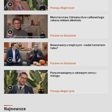
Planuję długie życie
Ministerstwo Zdrowia chce całkowitego
zakazu reklam alkoholu
Pytanie na Śniadanie
Nowotwory u mężczyzn - nadal tematem
tabu?
Pytanie na Śniadanie
Porozmawiajmy o zdrowym sercu i
mózgu
Planuję długie życie
Najnowsze