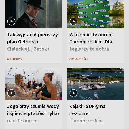
Tak wyglądał pierwszy
Wiatr nad Jeziorem
plan Gelnera i
Tarnobrzeskim. Dla
Cieleckiej. „Zatoka
żeglarzy to dobra
szpiegów” od razu ich
wiadomość
Rozmowy
Aktualności
zaskoczyła
Joga przy szumie wody
Kajaki i SUP-y na
i śpiewie ptaków. Tylko
Jeziorze
nad Jeziorem
Tarnobrzeskim.
Tarnobrzeskim
Przyrodnicy zwracają