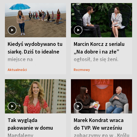
Kiedyś wydobywano tu
Marcin Korcz z serialu
siarkę. Dziś to idealne
„Na dobre i na złe”
miejsce na
ogłosił, że się żeni.
wypoczynek
Zdradził, co zmienił
Aktualności
Rozmowy
syn
Tak wygląda
Marek Kondrat wraca
pakowanie w domu
do TVP. We wrześniu
Magdaleny
zobaczymy go w „Królu