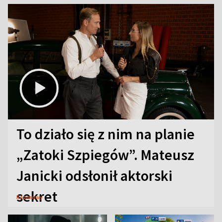
To działo się z nim na planie
„Zatoki Szpiegów”. Mateusz
Janicki odsłonił aktorski
sekret
Rozmowy