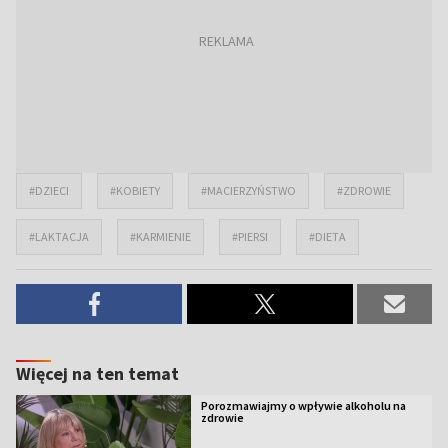
#DZIECI
#KOBIETY
#MACIERZYŃSTWO
#ZDROWIE
#LAKTACJA
#KARMIENIE
#PIERSI
#DIETA
Więcej na ten temat
Porozmawiajmy o wpływie alkoholu na
zdrowie