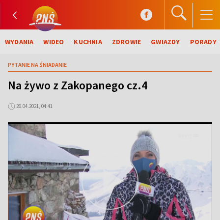
WYDANIA
WIDEO
KUCHNIA
ZDROWIE
GWIAZDY
PORADY
PYTANIE NA ŚNIADANIE
Na żywo z Zakopanego cz.4
26.04.2021, 04:41