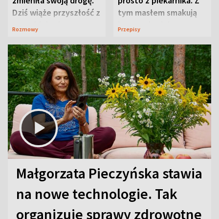
zmieniła swoją drogę.
prosto z piekarnika. Z
Dziś wiąże przyszłość z
tym masłem smakują
neurobiologią
jeszcze lepiej
Rozmowy
Przepisy
Małgorzata Pieczyńska stawia
na nowe technologie. Tak
organizuje sprawy zdrowotne