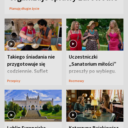
Planuję długie życie
Takiego śniadania nie
Uczestniczki
przygotowuje się
„Sanatorium miłości”
codziennie. Suflet
przeszły po wybiegu.
serowy zachwyca
Te stylizacje
Przepisy
Rozmowy
smakiem
przyciągały wzrok
Lublin Europejską
Katarzyna Bujakiewicz