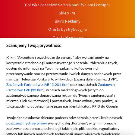
Polityka przeciwdziałania nadużyciom i korupcji
Sklep TVP
Biuro Reklamy
Oferta Dystrybucyjna
Oferta Handlowa
Dostępność
Szanujemy Twoją prywatność
Moje zgody
Kliknij "Akceptuję i przechodzę do serwisu", aby wyrazić zgody na
Procedura zgłoszeń wewnętrznych
korzystanie z technologii automatycznego śledzenia i zbierania danych,
dostęp do informacji na Twoim urządzeniu końcowym i ich
przechowywanie oraz na przetwarzanie Twoich danych osobowych przez
nas, czyli Telewizję Polską S.A. w likwidacji (zwaną dalej również „TVP”),
Zaufanych Partnerów z IAB* (1201 firm)
oraz pozostałych
Zaufanych
Partnerów TVP (93 firm)
, w celach marketingowych (w tym do
zautomatyzowanego dopasowania reklam do Twoich zainteresowań i
mierzenia ich skuteczności) i pozostałych, które wskazujemy poniżej, a
także zgody na udostępnianie przez nas identyfikatora PPID do Google.
Twoje dane osobowe zbierane podczas odwiedzania przez Ciebie naszych
poszczególnych serwisów
zwanych dalej „Portalem”, w tym informacje
zapisywane za pomocą technologii takich jak: pliki cookie, sygnalizatory
WWW lub innych podobnych technologii umożliwiających świadczenie