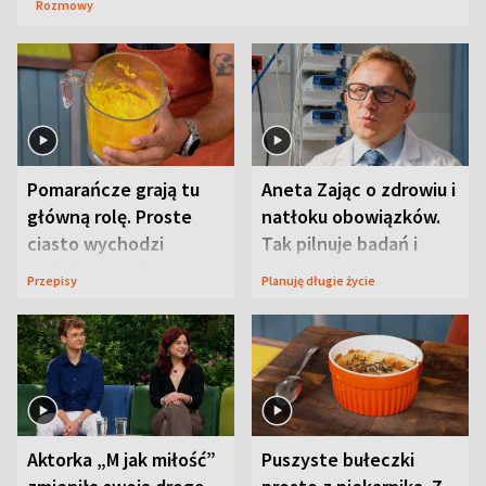
Rozmowy
Pomarańcze grają tu
Aneta Zając o zdrowiu i
główną rolę. Proste
natłoku obowiązków.
ciasto wychodzi
Tak pilnuje badań i
wyjątkowo wilgotne
wizyt
Przepisy
Planuję długie życie
Aktorka „M jak miłość”
Puszyste bułeczki