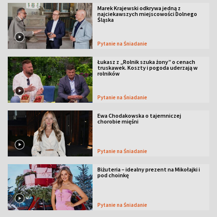
Marek Krajewski odkrywa jedną z
najciekawszych miejscowości Dolnego
Śląska
Pytanie na Śniadanie
Łukasz z „Rolnik szuka żony” o cenach
truskawek. Koszty i pogoda uderzają w
rolników
Pytanie na Śniadanie
Ewa Chodakowska o tajemniczej
chorobie mięśni
Pytanie na Śniadanie
Biżuteria – idealny prezent na Mikołajki i
pod choinkę
Pytanie na Śniadanie