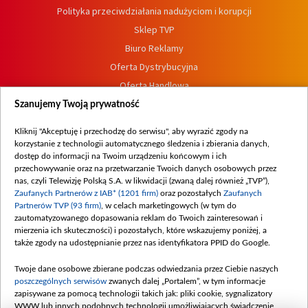
Polityka przeciwdziałania nadużyciom i korupcji
Sklep TVP
Biuro Reklamy
Oferta Dystrybucyjna
Oferta Handlowa
Dostępność
Szanujemy Twoją prywatność
Moje zgody
Kliknij "Akceptuję i przechodzę do serwisu", aby wyrazić zgody na
Procedura zgłoszeń wewnętrznych
korzystanie z technologii automatycznego śledzenia i zbierania danych,
dostęp do informacji na Twoim urządzeniu końcowym i ich
przechowywanie oraz na przetwarzanie Twoich danych osobowych przez
nas, czyli Telewizję Polską S.A. w likwidacji (zwaną dalej również „TVP”),
Zaufanych Partnerów z IAB* (1201 firm)
oraz pozostałych
Zaufanych
Partnerów TVP (93 firm)
, w celach marketingowych (w tym do
zautomatyzowanego dopasowania reklam do Twoich zainteresowań i
mierzenia ich skuteczności) i pozostałych, które wskazujemy poniżej, a
także zgody na udostępnianie przez nas identyfikatora PPID do Google.
Twoje dane osobowe zbierane podczas odwiedzania przez Ciebie naszych
poszczególnych serwisów
zwanych dalej „Portalem”, w tym informacje
zapisywane za pomocą technologii takich jak: pliki cookie, sygnalizatory
WWW lub innych podobnych technologii umożliwiających świadczenie