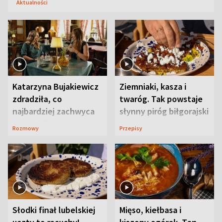
Aktualności
Katarzyna Bujakiewicz
Ziemniaki, kasza i
zdradziła, co
twaróg. Tak powstaje
najbardziej zachwyca
słynny piróg biłgorajski
ją w Lublinie
Rozmowy
Przepisy
Słodki finał lubelskiej
Mięso, kiełbasa i