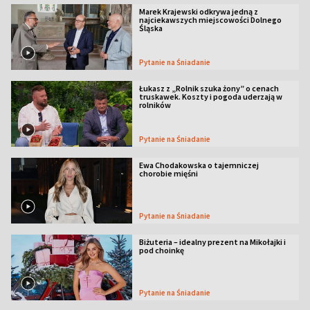
Marek Krajewski odkrywa jedną z
najciekawszych miejscowości Dolnego
Śląska
Pytanie na Śniadanie
Łukasz z „Rolnik szuka żony” o cenach
truskawek. Koszty i pogoda uderzają w
rolników
Pytanie na Śniadanie
Ewa Chodakowska o tajemniczej
chorobie mięśni
Pytanie na Śniadanie
Biżuteria – idealny prezent na Mikołajki i
pod choinkę
Pytanie na Śniadanie