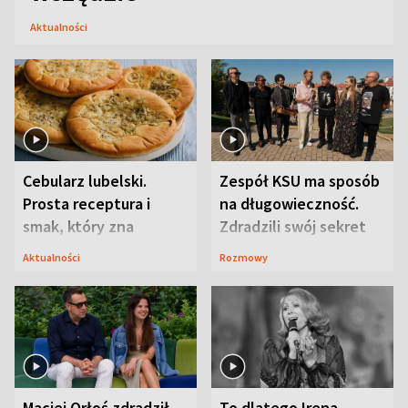
Aktualności
Cebularz lubelski.
Zespół KSU ma sposób
Prosta receptura i
na długowieczność.
smak, który zna
Zdradzili swój sekret
Lubelszczyzna
Aktualności
Rozmowy
Maciej Orłoś zdradził
To dlatego Irena