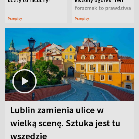
uczty to racuchy!
kiszony ogórek. Ten
forszmak to prawdziwa
uczta
Przepisy
Przepisy
Lublin zamienia ulice w
wielką scenę. Sztuka jest tu
wszędzie