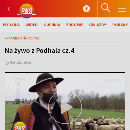
WYDANIA
WIDEO
KUCHNIA
ZDROWIE
GWIAZDY
PORADY
PYTANIE NA ŚNIADANIE
Na żywo z Podhala cz.4
25.04.2021, 06:21