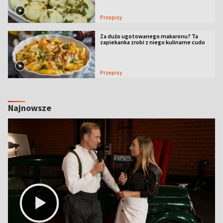
Przepisy
Za dużo ugotowanego makaronu? Ta
zapiekanka zrobi z niego kulinarne cudo
Przepisy
Najnowsze