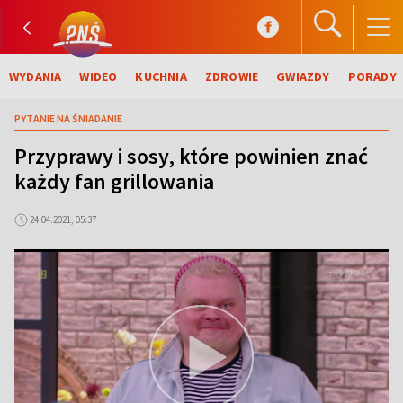
WYDANIA
WIDEO
KUCHNIA
ZDROWIE
GWIAZDY
PORADY
PYTANIE NA ŚNIADANIE
Przyprawy i sosy, które powinien znać
każdy fan grillowania
24.04.2021, 05:37