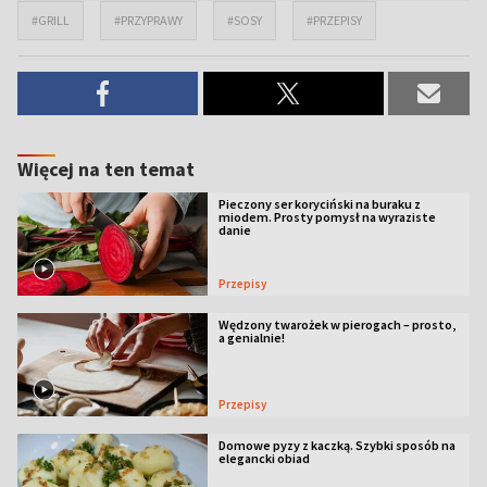
#GRILL
#PRZYPRAWY
#SOSY
#PRZEPISY
Więcej na ten temat
Pieczony ser koryciński na buraku z
miodem. Prosty pomysł na wyraziste
danie
Przepisy
Wędzony twarożek w pierogach – prosto,
a genialnie!
Przepisy
Domowe pyzy z kaczką. Szybki sposób na
elegancki obiad