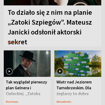
To działo się z nim na planie
„Zatoki Szpiegów”. Mateusz
Janicki odsłonił aktorski
sekret
Rozmowy
Tak wyglądał pierwszy
Wiatr nad Jeziorem
plan Gelnera i
Tarnobrzeskim. Dla
Cieleckiej. „Zatoka
żeglarzy to dobra
szpiegów” od razu ich
wiadomość
Rozmowy
Aktualności