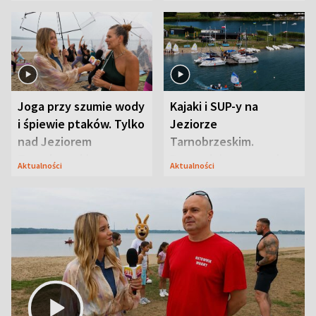
zaskoczyła
Joga przy szumie wody
Kajaki i SUP-y na
i śpiewie ptaków. Tylko
Jeziorze
nad Jeziorem
Tarnobrzeskim.
Tarnobrzeskim
Przyrodnicy zwracają
Aktualności
Aktualności
uwagę na coś jeszcze