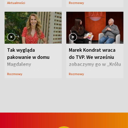
wypoczynek
Zdradził, co zmienił
Aktualności
Rozmowy
syn
Tak wygląda
Marek Kondrat wraca
pakowanie w domu
do TVP. We wrześniu
Magdaleny
zobaczymy go w „Królu
Waligórskiej-Lisieckiej.
Maciusiu I”
Rozmowy
Rozmowy
Mąż nie odpuszcza