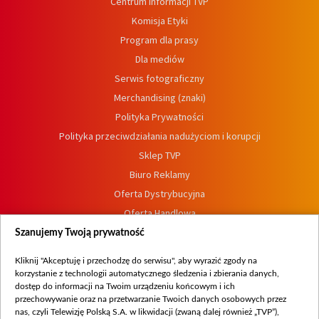
Centrum informacji TVP
Komisja Etyki
Program dla prasy
Dla mediów
Serwis fotograficzny
Merchandising (znaki)
Polityka Prywatności
Polityka przeciwdziałania nadużyciom i korupcji
Sklep TVP
Biuro Reklamy
Oferta Dystrybucyjna
Oferta Handlowa
Dostępność
Szanujemy Twoją prywatność
Moje zgody
Kliknij "Akceptuję i przechodzę do serwisu", aby wyrazić zgody na
Procedura zgłoszeń wewnętrznych
korzystanie z technologii automatycznego śledzenia i zbierania danych,
dostęp do informacji na Twoim urządzeniu końcowym i ich
przechowywanie oraz na przetwarzanie Twoich danych osobowych przez
nas, czyli Telewizję Polską S.A. w likwidacji (zwaną dalej również „TVP”),