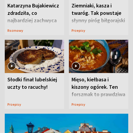
Katarzyna Bujakiewicz
Ziemniaki, kasza i
zdradziła, co
twaróg. Tak powstaje
najbardziej zachwyca
słynny piróg biłgorajski
ją w Lublinie
Rozmowy
Przepisy
Słodki finał lubelskiej
Mięso, kiełbasa i
uczty to racuchy!
kiszony ogórek. Ten
forszmak to prawdziwa
uczta
Przepisy
Przepisy