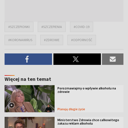
#SZCZEPIONKI
#SZCZEPIENIA
#COVID-19
#KORONAWIRUS
#ZDROWIE
#ODPORNOŚĆ
Więcej na ten temat
Porozmawiajmy o wpływie alkoholu na
zdrowie
Planuję długie życie
Ministerstwo Zdrowia chce całkowitego
zakazu reklam alkoholu