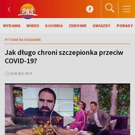
WYDANIA
WIDEO
KUCHNIA
ZDROWIE
GWIAZDY
PORADY
PYTANIE NA ŚNIADANIE
Jak długo chroni szczepionka przeciw
COVID-19?
22.04.2021, 04:37