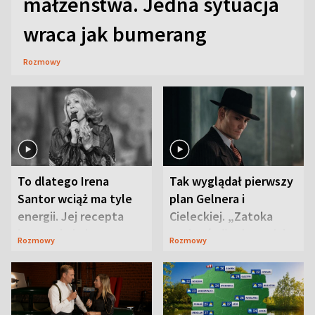
małżeństwa. Jedna sytuacja
wraca jak bumerang
Rozmowy
To dlatego Irena
Tak wyglądał pierwszy
Santor wciąż ma tyle
plan Gelnera i
energii. Jej recepta
Cieleckiej. „Zatoka
jest zaskakująco
szpiegów” od razu ich
Rozmowy
Rozmowy
prosta
zaskoczyła