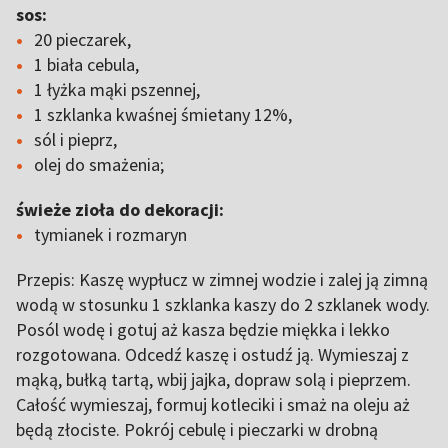
sos:
20 pieczarek,
1 biała cebula,
1 łyżka mąki pszennej,
1 szklanka kwaśnej śmietany 12%,
sól i pieprz,
olej do smażenia;
świeże zioła do dekoracji:
tymianek i rozmaryn
Przepis: Kaszę wypłucz w zimnej wodzie i zalej ją zimną
wodą w stosunku 1 szklanka kaszy do 2 szklanek wody.
Posól wodę i gotuj aż kasza będzie miękka i lekko
rozgotowana. Odcedź kaszę i ostudź ją. Wymieszaj z
mąką, bułką tartą, wbij jajka, dopraw solą i pieprzem.
Całość wymieszaj, formuj kotleciki i smaż na oleju aż
będą złociste. Pokrój cebulę i pieczarki w drobną