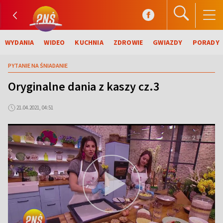
WYDANIA
WIDEO
KUCHNIA
ZDROWIE
GWIAZDY
PORADY
PYTANIE NA ŚNIADANIE
Oryginalne dania z kaszy cz.3
21.04.2021, 04:51