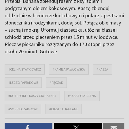
Przepis: Banana zblenduj razem z ksylitolem i
podgrzanym olejem kokosowym. Kaszę zblenduj
oddzielnie w blenderze kielichowym i połącz z pestkami
słonecznika i rodzynkami, dodaj sól. Połącz obie masy
– suchą i mokrą. Uformuj ciasteczka, ułóż na blasze i
schłodź przed pieczeniem przez 15 minut w lodówce.
Piecz w piekarniku rozgrzanym do 170 stopni przez
około 20 minut. Gotowe
#CELINA STATKIEWICZ
#KAMILA PAWŁOWSKA
#KASZA
#LECZO PAPRYKOWE
#PĘCZAK
#KOTLECIKI Z KASZY GRYCZANEJ
#KASZA GRYCZANA
#SOS PIECZARKOWY
#CIASTKA JAGLANE