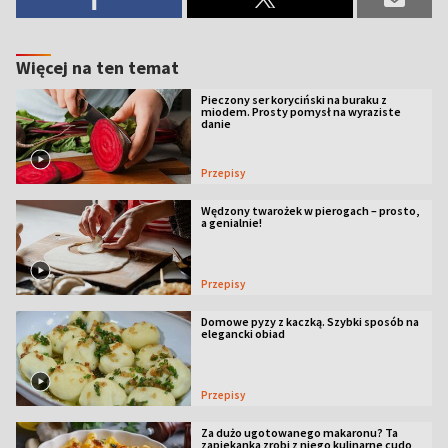
Więcej na ten temat
Pieczony ser koryciński na buraku z
miodem. Prosty pomysł na wyraziste
danie
Przepisy
Wędzony twarożek w pierogach – prosto,
a genialnie!
Przepisy
Domowe pyzy z kaczką. Szybki sposób na
elegancki obiad
Przepisy
Za dużo ugotowanego makaronu? Ta
zapiekanka zrobi z niego kulinarne cudo