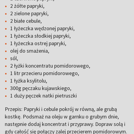
2 żółte papryki,
2 zielone papryki,
2 białe cebule,
1 łyżeczka wędzonej papryki,
1 łyżeczka słodkiej papryki,
1 łyżeczka ostrej papryki,
olej do smażenia,
sól,
2 łyżki koncentratu pomidorowego,
1 litr przecieru pomidorowego,
1 łyżka ksylitolu,
300g pęczaku kujawskiego,
1 duży pęczek natki pietruszki
Przepis: Papryki i cebule pokrój w równą, ale grubą
kostkę. Podsmaż na oleju w garnku o grubym dnie,
następnie dodaj koncentrat i przyprawy. Dopraw solą i
gdy całość się połączy zalej przecierem pomidorowym.