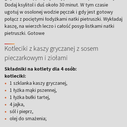
Dodaj ksylitol i duś około 30 minut. W tym czasie
ugotuj w osolonej wodzie pęczak i gdy jest gotowy
połącz z pociętymi łodyżkami natki pietruszki. Wykładaj
kaszę, na wierzch leczo i całość posyp listkami natki
pietruszki. Gotowe
Kotleciki z kaszy gryczanej z sosem
pieczarkowym i ziołami
Składniki na kotlety dla 4 osób:
kotleciki:
1 szklanka kaszy gryczanej,
1 łyżka mąki pszennej,
1 łyżka bułki tartej,
4 jajka,
sól i pieprz,
olej do smażenia;