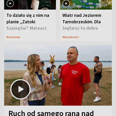
To działo się z nim na
Wiatr nad Jeziorem
planie „Zatoki
Tarnobrzeskim. Dla
Szpiegów”. Mateusz
żeglarzy to dobra
Janicki odsłonił
wiadomość
Rozmowy
Aktualności
aktorski sekret
Ruch od samego rana nad