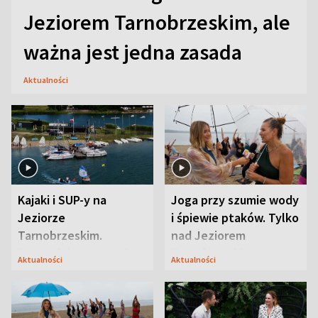
Jeziorem Tarnobrzeskim, ale
ważna jest jedna zasada
Aktualności
Kajaki i SUP-y na
Joga przy szumie wody
Jeziorze
i śpiewie ptaków. Tylko
Tarnobrzeskim.
nad Jeziorem
Przyrodnicy zwracają
Tarnobrzeskim
Aktualności
Aktualności
uwagę na coś jeszcze