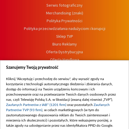
Serwis fotograficzny
Merchandising (znaki)
Polityka Prywatności
Polityka przeciwdziałania nadużyciom i korupcji
Sklep TVP
Biuro Reklamy
Oferta Dystrybucyjna
Oferta Handlowa
Dostępność
Szanujemy Twoją prywatność
Moje zgody
Kliknij "Akceptuję i przechodzę do serwisu", aby wyrazić zgody na
Procedura zgłoszeń wewnętrznych
korzystanie z technologii automatycznego śledzenia i zbierania danych,
dostęp do informacji na Twoim urządzeniu końcowym i ich
przechowywanie oraz na przetwarzanie Twoich danych osobowych przez
nas, czyli Telewizję Polską S.A. w likwidacji (zwaną dalej również „TVP”),
Zaufanych Partnerów z IAB* (1201 firm)
oraz pozostałych
Zaufanych
Partnerów TVP (93 firm)
, w celach marketingowych (w tym do
zautomatyzowanego dopasowania reklam do Twoich zainteresowań i
mierzenia ich skuteczności) i pozostałych, które wskazujemy poniżej, a
także zgody na udostępnianie przez nas identyfikatora PPID do Google.