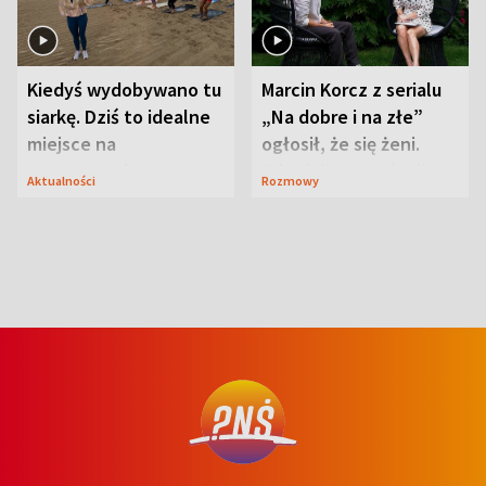
Kiedyś wydobywano tu
Marcin Korcz z serialu
siarkę. Dziś to idealne
„Na dobre i na złe”
miejsce na
ogłosił, że się żeni.
wypoczynek
Zdradził, co zmienił
Aktualności
Rozmowy
syn