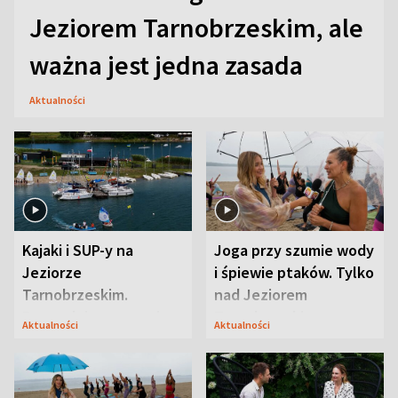
Jeziorem Tarnobrzeskim, ale
ważna jest jedna zasada
Aktualności
Kajaki i SUP-y na
Joga przy szumie wody
Jeziorze
i śpiewie ptaków. Tylko
Tarnobrzeskim.
nad Jeziorem
Przyrodnicy zwracają
Tarnobrzeskim
Aktualności
Aktualności
uwagę na coś jeszcze