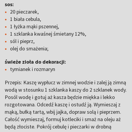
sos:
20 pieczarek,
1 biała cebula,
1 łyżka mąki pszennej,
1 szklanka kwaśnej śmietany 12%,
sól i pieprz,
olej do smażenia;
świeże zioła do dekoracji:
tymianek i rozmaryn
Przepis: Kaszę wypłucz w zimnej wodzie i zalej ją zimną
wodą w stosunku 1 szklanka kaszy do 2 szklanek wody.
Posól wodę i gotuj aż kasza będzie miękka i lekko
rozgotowana. Odcedź kaszę i ostudź ją. Wymieszaj z
mąką, bułką tartą, wbij jajka, dopraw solą i pieprzem.
Całość wymieszaj, formuj kotleciki i smaż na oleju aż
będą złociste. Pokrój cebulę i pieczarki w drobną