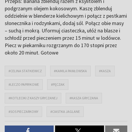
Przepis: Banana zblenduj razem z ksylitolem i
podgrzanym olejem kokosowym. Kaszę zblenduj
oddzielnie w blenderze kielichowym i połącz z pestkami
słonecznika i rodzynkami, dodaj sól. Połącz obie masy
– suchą i mokrą. Uformuj ciasteczka, ułóż na blasze i
schłodź przed pieczeniem przez 15 minut w lodówce.
Piecz w piekarniku rozgrzanym do 170 stopni przez
około 20 minut. Gotowe
#CELINA STATKIEWICZ
#KAMILA PAWŁOWSKA
#KASZA
#LECZO PAPRYKOWE
#PĘCZAK
#KOTLECIKI Z KASZY GRYCZANEJ
#KASZA GRYCZANA
#SOS PIECZARKOWY
#CIASTKA JAGLANE