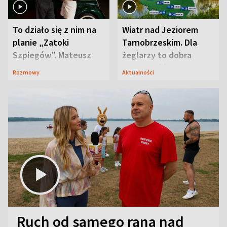
To działo się z nim na
Wiatr nad Jeziorem
planie „Zatoki
Tarnobrzeskim. Dla
Szpiegów”. Mateusz
żeglarzy to dobra
Janicki odsłonił
wiadomość
Rozmowy
Aktualności
aktorski sekret
Ruch od samego rana nad