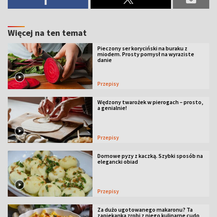
Więcej na ten temat
Pieczony ser koryciński na buraku z
miodem. Prosty pomysł na wyraziste
danie
Przepisy
Wędzony twarożek w pierogach – prosto,
a genialnie!
Przepisy
Domowe pyzy z kaczką. Szybki sposób na
elegancki obiad
Przepisy
Za dużo ugotowanego makaronu? Ta
zapiekanka zrobi z niego kulinarne cudo