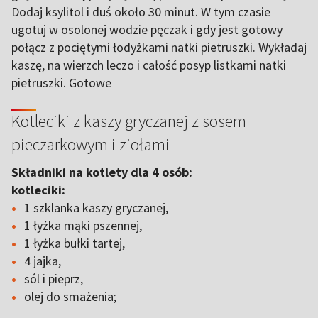
Dodaj ksylitol i duś około 30 minut. W tym czasie
ugotuj w osolonej wodzie pęczak i gdy jest gotowy
połącz z pociętymi łodyżkami natki pietruszki. Wykładaj
kaszę, na wierzch leczo i całość posyp listkami natki
pietruszki. Gotowe
Kotleciki z kaszy gryczanej z sosem
pieczarkowym i ziołami
Składniki na kotlety dla 4 osób:
kotleciki:
1 szklanka kaszy gryczanej,
1 łyżka mąki pszennej,
1 łyżka bułki tartej,
4 jajka,
sól i pieprz,
olej do smażenia;