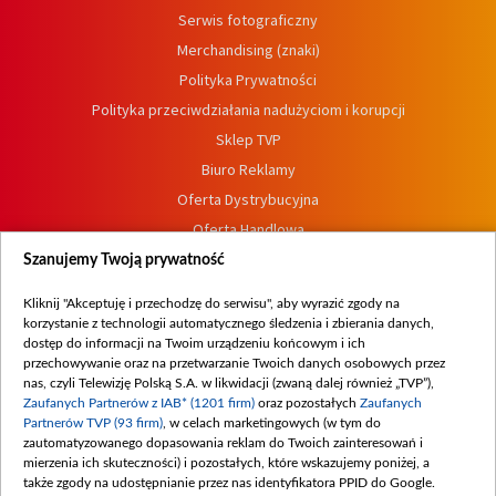
Serwis fotograficzny
Merchandising (znaki)
Polityka Prywatności
Polityka przeciwdziałania nadużyciom i korupcji
Sklep TVP
Biuro Reklamy
Oferta Dystrybucyjna
Oferta Handlowa
Dostępność
Szanujemy Twoją prywatność
Moje zgody
Kliknij "Akceptuję i przechodzę do serwisu", aby wyrazić zgody na
Procedura zgłoszeń wewnętrznych
korzystanie z technologii automatycznego śledzenia i zbierania danych,
dostęp do informacji na Twoim urządzeniu końcowym i ich
przechowywanie oraz na przetwarzanie Twoich danych osobowych przez
nas, czyli Telewizję Polską S.A. w likwidacji (zwaną dalej również „TVP”),
Zaufanych Partnerów z IAB* (1201 firm)
oraz pozostałych
Zaufanych
Partnerów TVP (93 firm)
, w celach marketingowych (w tym do
zautomatyzowanego dopasowania reklam do Twoich zainteresowań i
mierzenia ich skuteczności) i pozostałych, które wskazujemy poniżej, a
także zgody na udostępnianie przez nas identyfikatora PPID do Google.