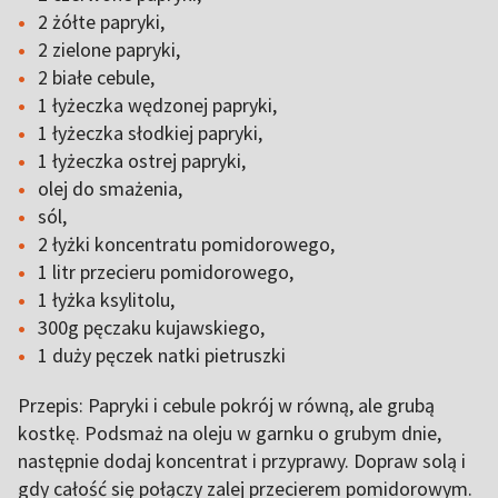
2 żółte papryki,
2 zielone papryki,
2 białe cebule,
1 łyżeczka wędzonej papryki,
1 łyżeczka słodkiej papryki,
1 łyżeczka ostrej papryki,
olej do smażenia,
sól,
2 łyżki koncentratu pomidorowego,
1 litr przecieru pomidorowego,
1 łyżka ksylitolu,
300g pęczaku kujawskiego,
1 duży pęczek natki pietruszki
Przepis: Papryki i cebule pokrój w równą, ale grubą
kostkę. Podsmaż na oleju w garnku o grubym dnie,
następnie dodaj koncentrat i przyprawy. Dopraw solą i
gdy całość się połączy zalej przecierem pomidorowym.