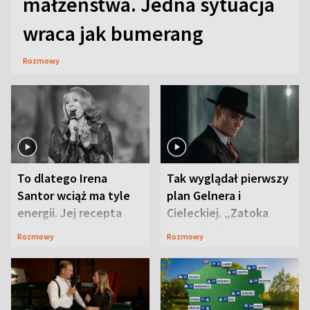
małżeństwa. Jedna sytuacja
wraca jak bumerang
Rozmowy
To dlatego Irena
Tak wyglądał pierwszy
Santor wciąż ma tyle
plan Gelnera i
energii. Jej recepta
Cieleckiej. „Zatoka
jest zaskakująco
szpiegów” od razu ich
Rozmowy
Rozmowy
prosta
zaskoczyła