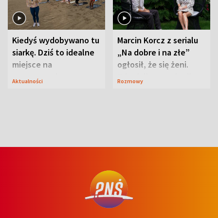
Kiedyś wydobywano tu
Marcin Korcz z serialu
siarkę. Dziś to idealne
„Na dobre i na złe”
miejsce na
ogłosił, że się żeni.
wypoczynek
Zdradził, co zmienił
Aktualności
Rozmowy
syn