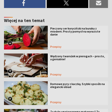
Więcej na ten temat
Pieczony ser koryciński na buraku z
miodem. Prosty pomysł na wyraziste
danie
Przepisy
Wędzony twarożek w pierogach – prosto,
a genialnie!
Przepisy
Domowe pyzy z kaczką. Szybki sposób na
elegancki obiad
Przepisy
Za dużo ugotowanego makaronu? Ta