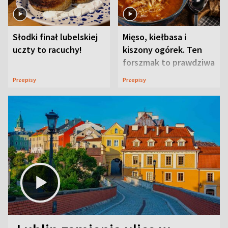
Słodki finał lubelskiej
Mięso, kiełbasa i
uczty to racuchy!
kiszony ogórek. Ten
forszmak to prawdziwa
uczta
Przepisy
Przepisy