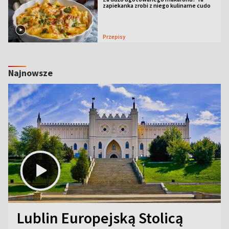
zapiekanka zrobi z niego kulinarne cudo
Przepisy
Najnowsze
Lublin Europejską Stolicą