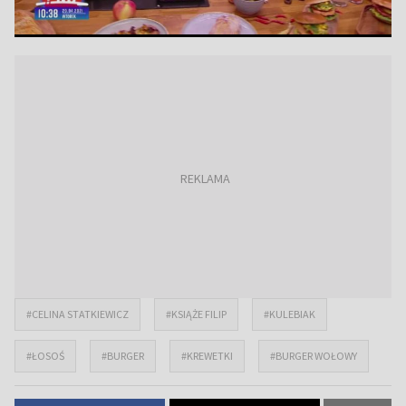
#CELINA STATKIEWICZ
#KSIĄŻE FILIP
#KULEBIAK
#ŁOSOŚ
#BURGER
#KREWETKI
#BURGER WOŁOWY