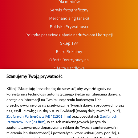
Dla mediów
Serwis fotograficzny
Merchandising (znaki)
Polityka Prywatności
Polityka przeciwdziałania nadużyciom i korupcji
Sklep TVP
Biuro Reklamy
Oferta Dystrybucyjna
Oferta Handlowa
Dostępność
Szanujemy Twoją prywatność
Moje zgody
Kliknij "Akceptuję i przechodzę do serwisu", aby wyrazić zgody na
Procedura zgłoszeń wewnętrznych
korzystanie z technologii automatycznego śledzenia i zbierania danych,
dostęp do informacji na Twoim urządzeniu końcowym i ich
przechowywanie oraz na przetwarzanie Twoich danych osobowych przez
nas, czyli Telewizję Polską S.A. w likwidacji (zwaną dalej również „TVP”),
Zaufanych Partnerów z IAB* (1201 firm)
oraz pozostałych
Zaufanych
Partnerów TVP (93 firm)
, w celach marketingowych (w tym do
zautomatyzowanego dopasowania reklam do Twoich zainteresowań i
mierzenia ich skuteczności) i pozostałych, które wskazujemy poniżej, a