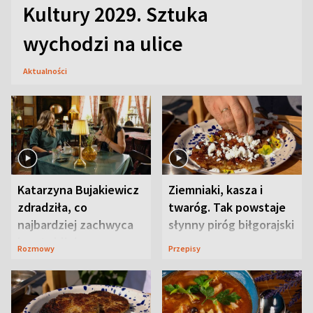
Kultury 2029. Sztuka
wychodzi na ulice
Aktualności
Katarzyna Bujakiewicz
Ziemniaki, kasza i
zdradziła, co
twaróg. Tak powstaje
najbardziej zachwyca
słynny piróg biłgorajski
ją w Lublinie
Rozmowy
Przepisy