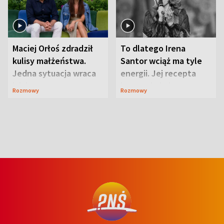
Maciej Orłoś zdradził
To dlatego Irena
kulisy małżeństwa.
Santor wciąż ma tyle
Jedna sytuacja wraca
energii. Jej recepta
jak bumerang
jest zaskakująco
Rozmowy
Rozmowy
prosta