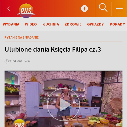
WYDANIA
WIDEO
KUCHNIA
ZDROWIE
GWIAZDY
PORADY
PYTANIE NA ŚNIADANIE
Ulubione dania Księcia Filipa cz.3
20.04.2021, 04:29