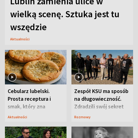
Lublin zamienia ulice w
wielką scenę. Sztuka jest tu
wszędzie
Aktualności
Cebularz lubelski.
Zespół KSU ma sposób
Prosta receptura i
na długowieczność.
smak, który zna
Zdradzili swój sekret
Lubelszczyzna
Aktualności
Rozmowy