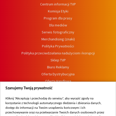
Centrum informacji TVP
Komisja Etyki
Program dla prasy
Dla mediów
Serwis fotograficzny
Merchandising (znaki)
Polityka Prywatności
Polityka przeciwdziałania nadużyciom i korupcji
Sklep TVP
Biuro Reklamy
Oferta Dystrybucyjna
Oferta Handlowa
Dostępność
Szanujemy Twoją prywatność
Moje zgody
Kliknij "Akceptuję i przechodzę do serwisu", aby wyrazić zgody na
Procedura zgłoszeń wewnętrznych
korzystanie z technologii automatycznego śledzenia i zbierania danych,
dostęp do informacji na Twoim urządzeniu końcowym i ich
przechowywanie oraz na przetwarzanie Twoich danych osobowych przez