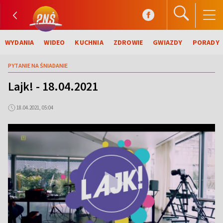
WYDANIA
WIDEO
KUCHNIA
ZDROWIE
GWIAZDY
PORADY
PYTANIE NA ŚNIADANIE
Lajk! - 18.04.2021
18.04.2021, 05:04