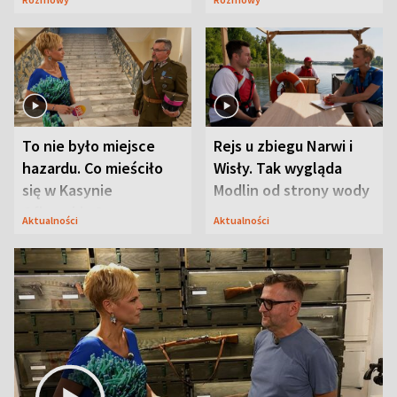
Mąż nie odpuszcza
To nie było miejsce
Rejs u zbiegu Narwi i
hazardu. Co mieściło
Wisły. Tak wygląda
się w Kasynie
Modlin od strony wody
Oficerskim?
Aktualności
Aktualności