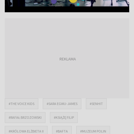
#THE VOICE KIDS
#SARA EGWU-JAMES
#SENHIT
#RAFAŁ BRZOZOWSKI
#KSIĄŻĘ FILIP
#KRÓLOWA ELŻBIETA II
#BAFTA
#MUZEUM POLIN