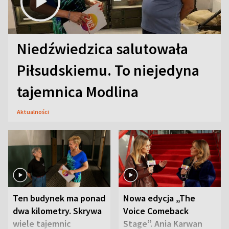
Niedźwiedzica salutowała
Piłsudskiemu. To niejedyna
tajemnica Modlina
Aktualności
Ten budynek ma ponad
Nowa edycja „The
dwa kilometry. Skrywa
Voice Comeback
wiele tajemnic
Stage”. Ania Karwan