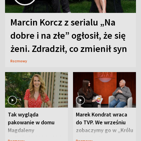
Marcin Korcz z serialu „Na
dobre i na złe” ogłosił, że się
żeni. Zdradził, co zmienił syn
Rozmowy
Tak wygląda
Marek Kondrat wraca
pakowanie w domu
do TVP. We wrześniu
Magdaleny
zobaczymy go w „Królu
Waligórskiej-Lisieckiej.
Maciusiu I”
Rozmowy
Rozmowy