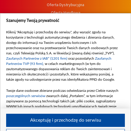
Oferta Dystrybucyjna
Oferta Handlowa
Dostępność
Szanujemy Twoją prywatność
Moje zgody
Kliknij "Akceptuję i przechodzę do serwisu", aby wyrazić zgody na
Procedura zgłoszeń wewnętrznych
korzystanie z technologii automatycznego śledzenia i zbierania danych,
dostęp do informacji na Twoim urządzeniu końcowym i ich
przechowywanie oraz na przetwarzanie Twoich danych osobowych przez
nas, czyli Telewizję Polską S.A. w likwidacji (zwaną dalej również „TVP”),
Zaufanych Partnerów z IAB* (1201 firm)
oraz pozostałych
Zaufanych
Partnerów TVP (93 firm)
, w celach marketingowych (w tym do
zautomatyzowanego dopasowania reklam do Twoich zainteresowań i
mierzenia ich skuteczności) i pozostałych, które wskazujemy poniżej, a
także zgody na udostępnianie przez nas identyfikatora PPID do Google.
Twoje dane osobowe zbierane podczas odwiedzania przez Ciebie naszych
poszczególnych serwisów
zwanych dalej „Portalem”, w tym informacje
zapisywane za pomocą technologii takich jak: pliki cookie, sygnalizatory
WWW lub innych podobnych technologii umożliwiających świadczenie
dopasowanych i bezpiecznych usług, personalizację treści oraz reklam,
udostępnianie funkcji mediów społecznościowych oraz analizowanie ruchu
Akceptuję i przechodzę do serwisu
w Internecie.