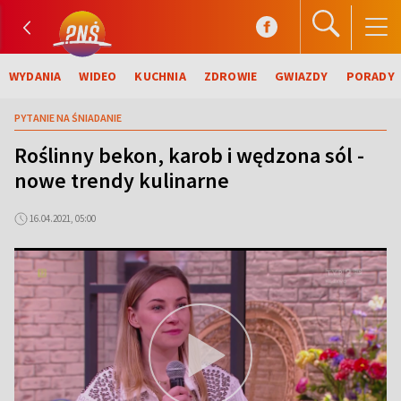
WYDANIA
WIDEO
KUCHNIA
ZDROWIE
GWIAZDY
PORADY
PYTANIE NA ŚNIADANIE
Roślinny bekon, karob i wędzona sól -
nowe trendy kulinarne
16.04.2021, 05:00