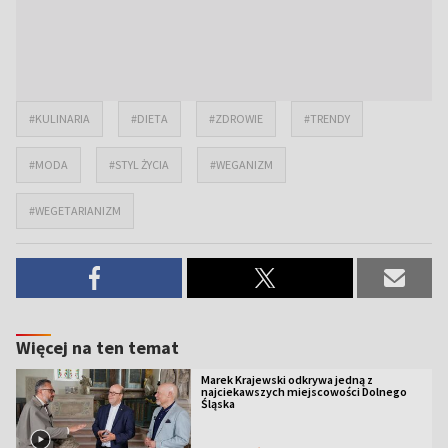
#KULINARIA
#DIETA
#ZDROWIE
#TRENDY
#MODA
#STYL ŻYCIA
#WEGANIZM
#WEGETARIANIZM
Więcej na ten temat
Marek Krajewski odkrywa jedną z
najciekawszych miejscowości Dolnego
Śląska