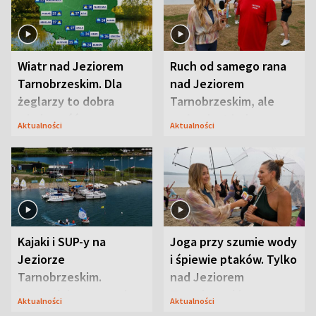
Wiatr nad Jeziorem
Ruch od samego rana
Tarnobrzeskim. Dla
nad Jeziorem
żeglarzy to dobra
Tarnobrzeskim, ale
wiadomość
ważna jest jedna
Aktualności
Aktualności
zasada
Kajaki i SUP-y na
Joga przy szumie wody
Jeziorze
i śpiewie ptaków. Tylko
Tarnobrzeskim.
nad Jeziorem
Przyrodnicy zwracają
Tarnobrzeskim
Aktualności
Aktualności
uwagę na coś jeszcze