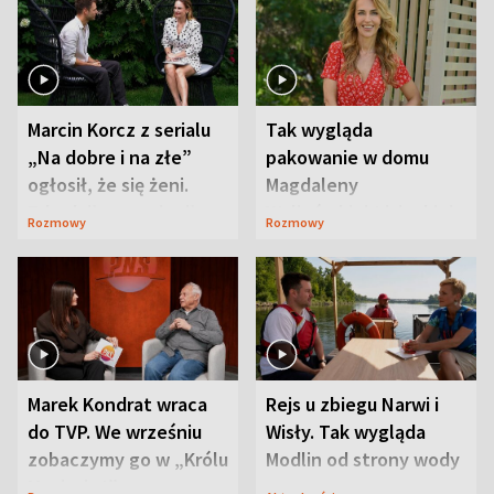
Marcin Korcz z serialu
Tak wygląda
„Na dobre i na złe”
pakowanie w domu
ogłosił, że się żeni.
Magdaleny
Zdradził, co zmienił
Waligórskiej-Lisieckiej.
Rozmowy
Rozmowy
syn
Mąż nie odpuszcza
Marek Kondrat wraca
Rejs u zbiegu Narwi i
do TVP. We wrześniu
Wisły. Tak wygląda
zobaczymy go w „Królu
Modlin od strony wody
Maciusiu I”