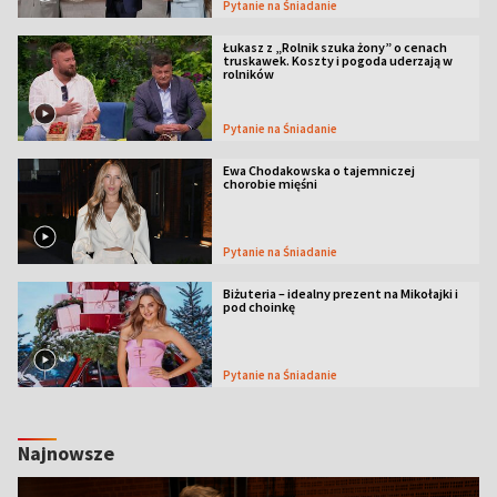
Pytanie na Śniadanie
Łukasz z „Rolnik szuka żony” o cenach
truskawek. Koszty i pogoda uderzają w
rolników
Pytanie na Śniadanie
Ewa Chodakowska o tajemniczej
chorobie mięśni
Pytanie na Śniadanie
Biżuteria – idealny prezent na Mikołajki i
pod choinkę
Pytanie na Śniadanie
Najnowsze