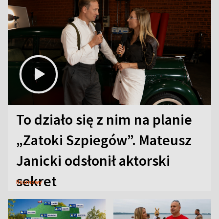
To działo się z nim na planie
„Zatoki Szpiegów”. Mateusz
Janicki odsłonił aktorski
sekret
Rozmowy