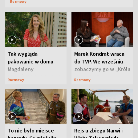
Rozmowy
Tak wygląda
Marek Kondrat wraca
pakowanie w domu
do TVP. We wrześniu
Magdaleny
zobaczymy go w „Królu
Waligórskiej-Lisieckiej.
Maciusiu I”
Rozmowy
Rozmowy
Mąż nie odpuszcza
To nie było miejsce
Rejs u zbiegu Narwi i