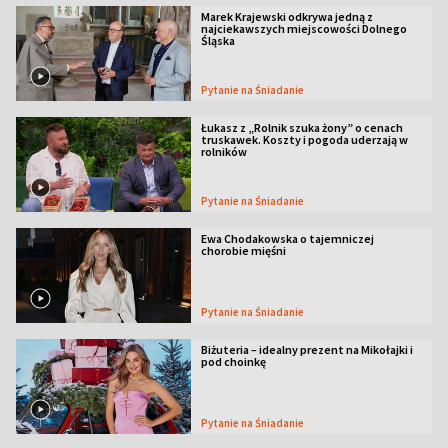
Marek Krajewski odkrywa jedną z
najciekawszych miejscowości Dolnego
Śląska
Pytanie na Śniadanie
Łukasz z „Rolnik szuka żony” o cenach
truskawek. Koszty i pogoda uderzają w
rolników
Pytanie na Śniadanie
Ewa Chodakowska o tajemniczej
chorobie mięśni
Pytanie na Śniadanie
Biżuteria – idealny prezent na Mikołajki i
pod choinkę
Pytanie na Śniadanie