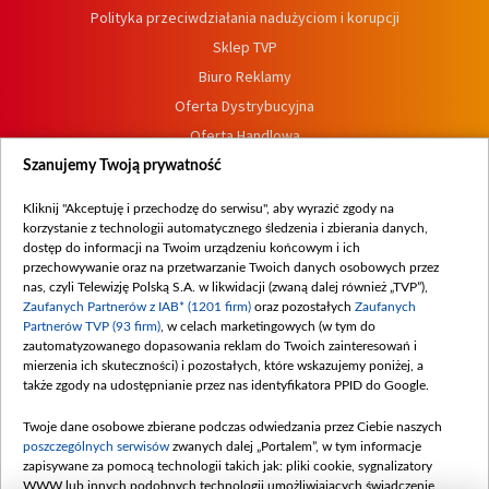
Polityka przeciwdziałania nadużyciom i korupcji
Sklep TVP
Biuro Reklamy
Oferta Dystrybucyjna
Oferta Handlowa
Dostępność
Szanujemy Twoją prywatność
Moje zgody
Kliknij "Akceptuję i przechodzę do serwisu", aby wyrazić zgody na
Procedura zgłoszeń wewnętrznych
korzystanie z technologii automatycznego śledzenia i zbierania danych,
dostęp do informacji na Twoim urządzeniu końcowym i ich
przechowywanie oraz na przetwarzanie Twoich danych osobowych przez
nas, czyli Telewizję Polską S.A. w likwidacji (zwaną dalej również „TVP”),
Zaufanych Partnerów z IAB* (1201 firm)
oraz pozostałych
Zaufanych
Partnerów TVP (93 firm)
, w celach marketingowych (w tym do
zautomatyzowanego dopasowania reklam do Twoich zainteresowań i
mierzenia ich skuteczności) i pozostałych, które wskazujemy poniżej, a
także zgody na udostępnianie przez nas identyfikatora PPID do Google.
Twoje dane osobowe zbierane podczas odwiedzania przez Ciebie naszych
poszczególnych serwisów
zwanych dalej „Portalem”, w tym informacje
zapisywane za pomocą technologii takich jak: pliki cookie, sygnalizatory
WWW lub innych podobnych technologii umożliwiających świadczenie