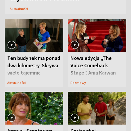
Aktualności
Ten budynek ma ponad
Nowa edycja „The
dwa kilometry. Skrywa
Voice Comeback
wiele tajemnic
Stage”. Ania Karwan
zapowiada
Aktualności
Rozmowy
niespodzianki
Anna z „Sanatorium
Gąsiewska i