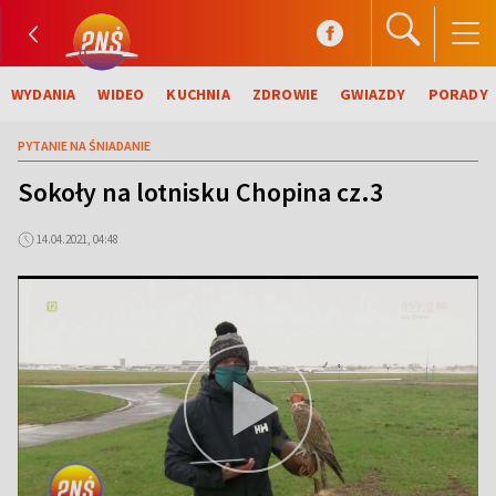
WYDANIA
WIDEO
KUCHNIA
ZDROWIE
GWIAZDY
PORADY
PYTANIE NA ŚNIADANIE
Sokoły na lotnisku Chopina cz.3
14.04.2021, 04:48