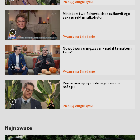
Planuję długie życie
Ministerstwo Zdrowia chce całkowitego
zakazu reklam alkoholu
Pytanie na Śniadanie
Nowotwory u mężczyzn - nadal tematem
tabu?
Pytanie na Śniadanie
Porozmawiajmy o zdrowym sercu i
mózgu
Planuję długie życie
Najnowsze