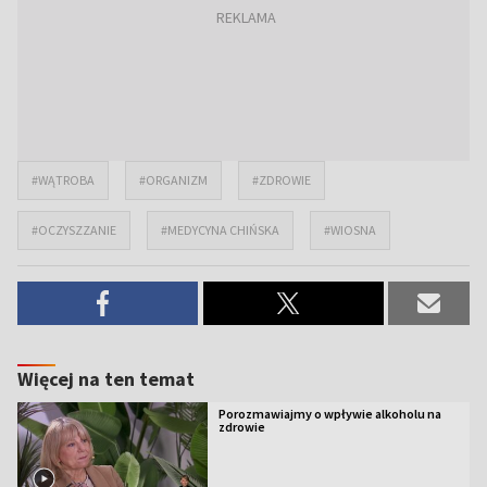
#WĄTROBA
#ORGANIZM
#ZDROWIE
#OCZYSZZANIE
#MEDYCYNA CHIŃSKA
#WIOSNA
Więcej na ten temat
Porozmawiajmy o wpływie alkoholu na
zdrowie