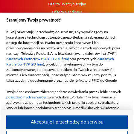
Oferta Dystrybucyjna
Oferta Handlowa
Dostępność
Szanujemy Twoją prywatność
Moje zgody
Kliknij "Akceptuję i przechodzę do serwisu", aby wyrazić zgody na
Procedura zgłoszeń wewnętrznych
korzystanie z technologii automatycznego śledzenia i zbierania danych,
dostęp do informacji na Twoim urządzeniu końcowym i ich
przechowywanie oraz na przetwarzanie Twoich danych osobowych przez
nas, czyli Telewizję Polską S.A. w likwidacji (zwaną dalej również „TVP”),
Zaufanych Partnerów z IAB* (1201 firm)
oraz pozostałych
Zaufanych
Partnerów TVP (93 firm)
, w celach marketingowych (w tym do
zautomatyzowanego dopasowania reklam do Twoich zainteresowań i
mierzenia ich skuteczności) i pozostałych, które wskazujemy poniżej, a
także zgody na udostępnianie przez nas identyfikatora PPID do Google.
Twoje dane osobowe zbierane podczas odwiedzania przez Ciebie naszych
poszczególnych serwisów
zwanych dalej „Portalem”, w tym informacje
zapisywane za pomocą technologii takich jak: pliki cookie, sygnalizatory
WWW lub innych podobnych technologii umożliwiających świadczenie
dopasowanych i bezpiecznych usług, personalizację treści oraz reklam,
udostępnianie funkcji mediów społecznościowych oraz analizowanie ruchu
Akceptuję i przechodzę do serwisu
w Internecie.