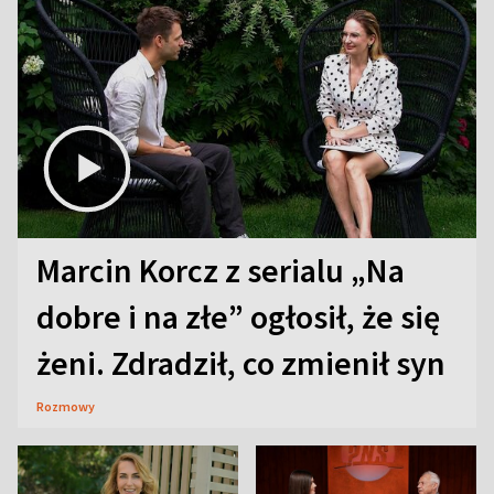
Marcin Korcz z serialu „Na
dobre i na złe” ogłosił, że się
żeni. Zdradził, co zmienił syn
Rozmowy