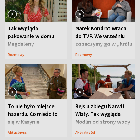
Tak wygląda
Marek Kondrat wraca
pakowanie w domu
do TVP. We wrześniu
Magdaleny
zobaczymy go w „Królu
Waligórskiej-Lisieckiej.
Maciusiu I”
Rozmowy
Rozmowy
Mąż nie odpuszcza
To nie było miejsce
Rejs u zbiegu Narwi i
hazardu. Co mieściło
Wisły. Tak wygląda
się w Kasynie
Modlin od strony wody
Oficerskim?
Aktualności
Aktualności