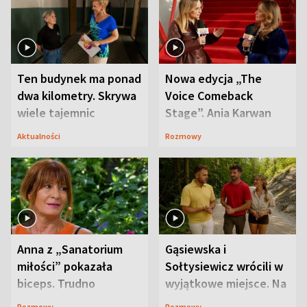
Ten budynek ma ponad
Nowa edycja „The
dwa kilometry. Skrywa
Voice Comeback
wiele tajemnic
Stage”. Ania Karwan
zapowiada
Aktualności
Rozmowy
niespodzianki
Anna z „Sanatorium
Gąsiewska i
miłości” pokazała
Sołtysiewicz wrócili w
biceps. Trudno
wyjątkowe miejsce. Na
uwierzyć, co przeszła
szlaku czekał
Rozmowy
Rozmowy