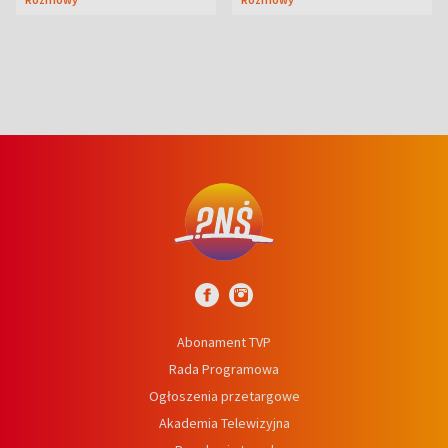
wcześniej
niedźwiedź
Abonament TVP
Rada Programowa
Ogłoszenia przetargowe
Akademia Telewizyjna