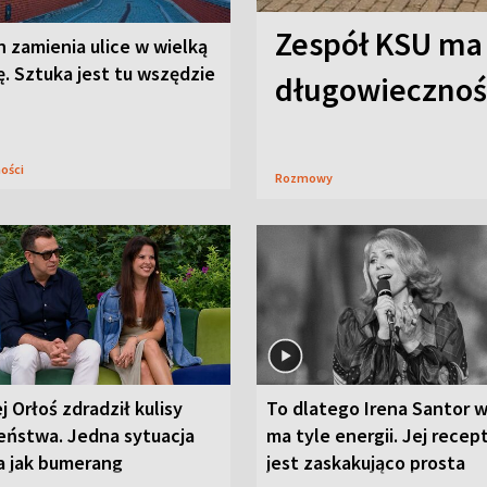
Zespół KSU ma
n zamienia ulice w wielką
. Sztuka jest tu wszędzie
długowieczność
ności
Rozmowy
j Orłoś zdradził kulisy
To dlatego Irena Santor w
eństwa. Jedna sytuacja
ma tyle energii. Jej recep
a jak bumerang
jest zaskakująco prosta