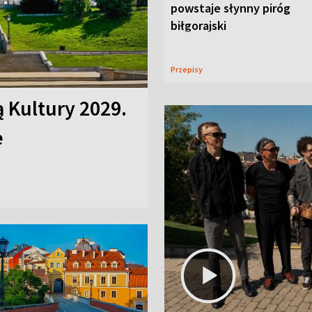
powstaje słynny piróg
biłgorajski
Przepisy
ą Kultury 2029.
e