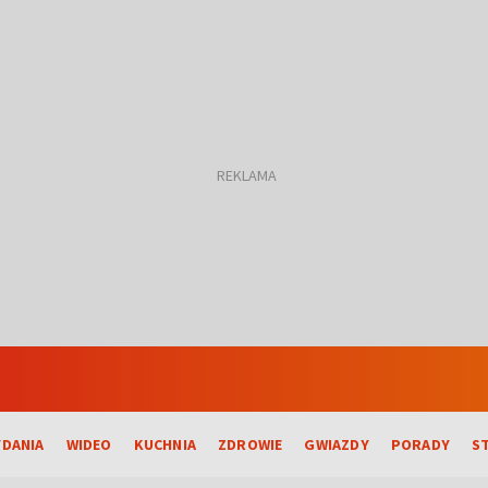
DANIA
WIDEO
KUCHNIA
ZDROWIE
GWIAZDY
PORADY
S