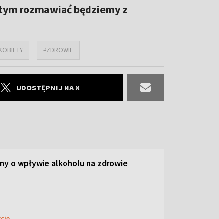
 o tym rozmawiać będziemy z
KOBIETY
#ZDROWIE
UDOSTĘPNIJ NA X
y o wpływie alkoholu na zdrowie
ycie