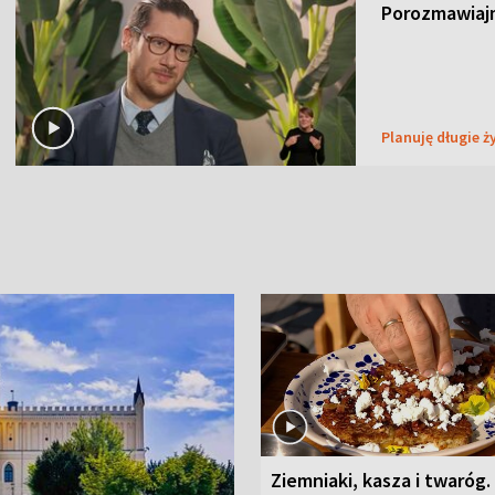
Porozmawiaj
Planuję długie ż
Ziemniaki, kasza i twaróg.