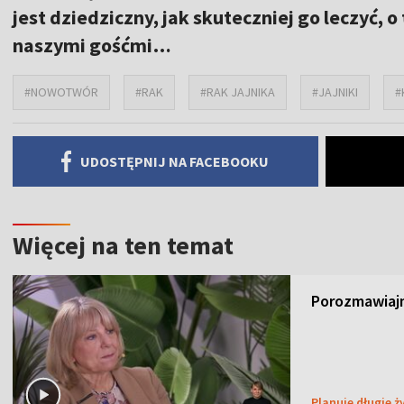
jest dziedziczny, jak skuteczniej go leczyć,
naszymi gośćmi…
#NOWOTWÓR
#RAK
#RAK JAJNIKA
#JAJNIKI
#
UDOSTĘPNIJ NA FACEBOOKU
Więcej na ten temat
Porozmawiajm
Planuję długie ż