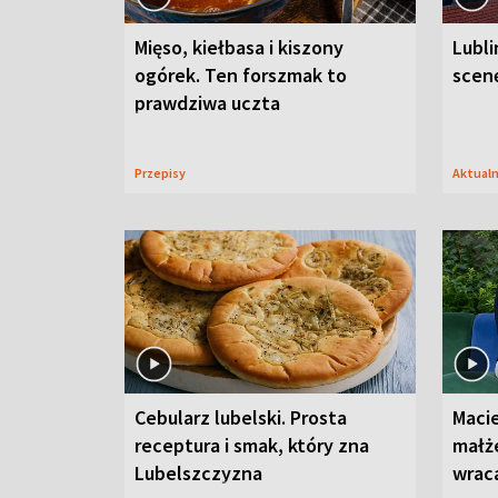
Mięso, kiełbasa i kiszony
Lubli
ogórek. Ten forszmak to
scenę
prawdziwa uczta
Przepisy
Aktual
Cebularz lubelski. Prosta
Macie
receptura i smak, który zna
małż
Lubelszczyzna
wrac