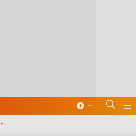
...
TYL