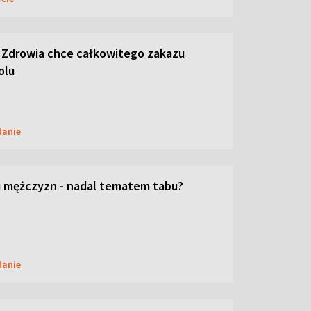
 Zdrowia chce całkowitego zakazu
olu
danie
 mężczyzn - nadal tematem tabu?
danie