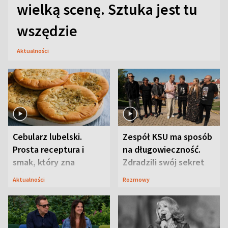
wielką scenę. Sztuka jest tu
wszędzie
Aktualności
Cebularz lubelski.
Zespół KSU ma sposób
Prosta receptura i
na długowieczność.
smak, który zna
Zdradzili swój sekret
Lubelszczyzna
Aktualności
Rozmowy