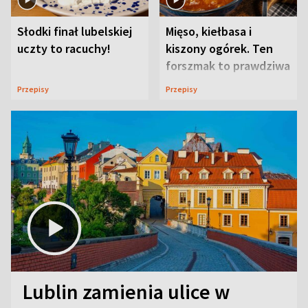
Słodki finał lubelskiej
Mięso, kiełbasa i
uczty to racuchy!
kiszony ogórek. Ten
forszmak to prawdziwa
uczta
Przepisy
Przepisy
Lublin zamienia ulice w