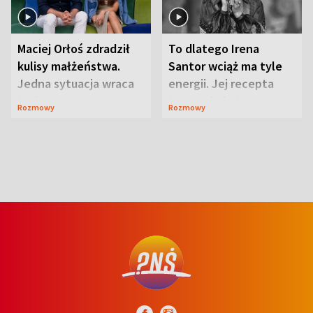
Maciej Orłoś zdradził
To dlatego Irena
kulisy małżeństwa.
Santor wciąż ma tyle
Jedna sytuacja wraca
energii. Jej recepta
jak bumerang
jest zaskakująco
Rozmowy
Rozmowy
prosta