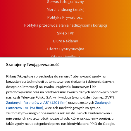
Serwis fotograficzny
Merchandising (znaki)
Polityka Prywatności
Polityka przeciwdziałania nadużyciom i korupcji
Sklep TVP
Biuro Reklamy
Oferta Dystrybucyjna
Oferta Handlowa
Dostępność
Szanujemy Twoją prywatność
Moje zgody
Kliknij "Akceptuję i przechodzę do serwisu", aby wyrazić zgody na
Procedura zgłoszeń wewnętrznych
korzystanie z technologii automatycznego śledzenia i zbierania danych,
dostęp do informacji na Twoim urządzeniu końcowym i ich
przechowywanie oraz na przetwarzanie Twoich danych osobowych przez
nas, czyli Telewizję Polską S.A. w likwidacji (zwaną dalej również „TVP”),
Zaufanych Partnerów z IAB* (1201 firm)
oraz pozostałych
Zaufanych
Partnerów TVP (93 firm)
, w celach marketingowych (w tym do
zautomatyzowanego dopasowania reklam do Twoich zainteresowań i
mierzenia ich skuteczności) i pozostałych, które wskazujemy poniżej, a
także zgody na udostępnianie przez nas identyfikatora PPID do Google.