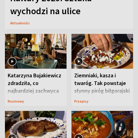
wychodzi na ulice
Aktualności
Katarzyna Bujakiewicz
Ziemniaki, kasza i
zdradziła, co
twaróg. Tak powstaje
najbardziej zachwyca
słynny piróg biłgorajski
ją w Lublinie
Rozmowy
Przepisy