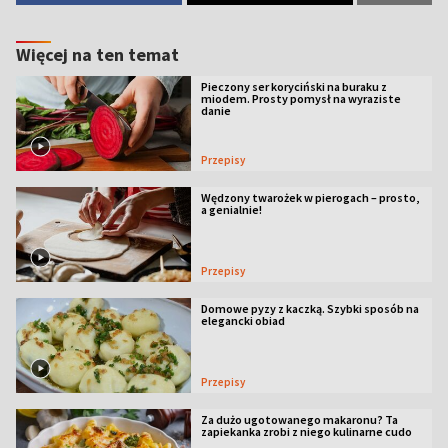
Więcej na ten temat
Pieczony ser koryciński na buraku z
miodem. Prosty pomysł na wyraziste
danie
Przepisy
Wędzony twarożek w pierogach – prosto,
a genialnie!
Przepisy
Domowe pyzy z kaczką. Szybki sposób na
elegancki obiad
Przepisy
Za dużo ugotowanego makaronu? Ta
zapiekanka zrobi z niego kulinarne cudo