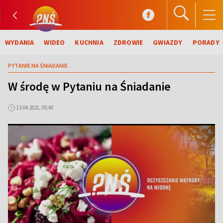
WYDANIA
WIDEO
KUCHNIA
ZDROWIE
GWIAZDY
PORADY
PYTANIE NA ŚNIADANIE
W środę w Pytaniu na Śniadanie
13.04.2021, 05:40