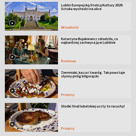
Lublin Europejską Stolicą Kultury 2029.
Sztuka wychodzi na ulice
Aktualności
Katarzyna Bujakiewicz zdradziła, co
najbardziej zachwyca ją w Lublinie
Rozmowy
Ziemniaki, kasza i twaróg. Tak powstaje
słynny piróg biłgorajski
Przepisy
Słodki finał lubelskiej uczty to racuchy!
Przepisy