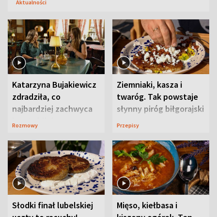
Aktualności
Katarzyna Bujakiewicz
Ziemniaki, kasza i
zdradziła, co
twaróg. Tak powstaje
najbardziej zachwyca
słynny piróg biłgorajski
ją w Lublinie
Rozmowy
Przepisy
Słodki finał lubelskiej
Mięso, kiełbasa i