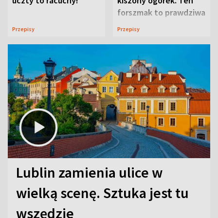
uczty to racuchy!
kiszony ogórek. Ten
forszmak to prawdziwa
uczta
Przepisy
Przepisy
Lublin zamienia ulice w
wielką scenę. Sztuka jest tu
wszędzie