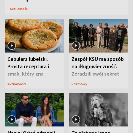
Aktualności
Cebularz lubelski.
Zespół KSU ma sposób
Prosta receptura i
na długowieczność.
smak, który zna
Zdradzili swój sekret
Lubelszczyzna
Aktualności
Rozmowy
Maciej Orłoś zdradził
To dlatego Irena