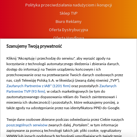
Polityka przeciwdziałania nadużyciom i korupcji
Sklep TVP
Biuro Reklamy
Oferta Dystrybucyjna
Oferta Handlowa
Dostępność
Szanujemy Twoją prywatność
Moje zgody
Kliknij "Akceptuję i przechodzę do serwisu", aby wyrazić zgody na
Procedura zgłoszeń wewnętrznych
korzystanie z technologii automatycznego śledzenia i zbierania danych,
dostęp do informacji na Twoim urządzeniu końcowym i ich
przechowywanie oraz na przetwarzanie Twoich danych osobowych przez
nas, czyli Telewizję Polską S.A. w likwidacji (zwaną dalej również „TVP”),
Zaufanych Partnerów z IAB* (1201 firm)
oraz pozostałych
Zaufanych
Partnerów TVP (93 firm)
, w celach marketingowych (w tym do
zautomatyzowanego dopasowania reklam do Twoich zainteresowań i
mierzenia ich skuteczności) i pozostałych, które wskazujemy poniżej, a
także zgody na udostępnianie przez nas identyfikatora PPID do Google.
Twoje dane osobowe zbierane podczas odwiedzania przez Ciebie naszych
poszczególnych serwisów
zwanych dalej „Portalem”, w tym informacje
zapisywane za pomocą technologii takich jak: pliki cookie, sygnalizatory
WWW lub innych podobnych technologii umożliwiających świadczenie