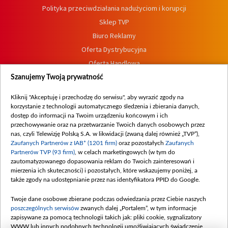
Polityka przeciwdziałania nadużyciom i korupcji
Sklep TVP
Biuro Reklamy
Oferta Dystrybucyjna
Oferta Handlowa
Dostępność
Szanujemy Twoją prywatność
Moje zgody
Kliknij "Akceptuję i przechodzę do serwisu", aby wyrazić zgody na
Procedura zgłoszeń wewnętrznych
korzystanie z technologii automatycznego śledzenia i zbierania danych,
dostęp do informacji na Twoim urządzeniu końcowym i ich
przechowywanie oraz na przetwarzanie Twoich danych osobowych przez
nas, czyli Telewizję Polską S.A. w likwidacji (zwaną dalej również „TVP”),
Zaufanych Partnerów z IAB* (1201 firm)
oraz pozostałych
Zaufanych
Partnerów TVP (93 firm)
, w celach marketingowych (w tym do
zautomatyzowanego dopasowania reklam do Twoich zainteresowań i
mierzenia ich skuteczności) i pozostałych, które wskazujemy poniżej, a
także zgody na udostępnianie przez nas identyfikatora PPID do Google.
Twoje dane osobowe zbierane podczas odwiedzania przez Ciebie naszych
poszczególnych serwisów
zwanych dalej „Portalem”, w tym informacje
zapisywane za pomocą technologii takich jak: pliki cookie, sygnalizatory
WWW lub innych podobnych technologii umożliwiających świadczenie