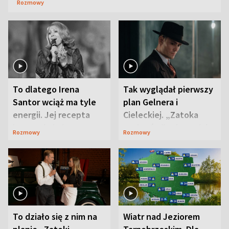
Rozmowy
To dlatego Irena
Tak wyglądał pierwszy
Santor wciąż ma tyle
plan Gelnera i
energii. Jej recepta
Cieleckiej. „Zatoka
jest zaskakująco
szpiegów” od razu ich
Rozmowy
Rozmowy
prosta
zaskoczyła
To działo się z nim na
Wiatr nad Jeziorem