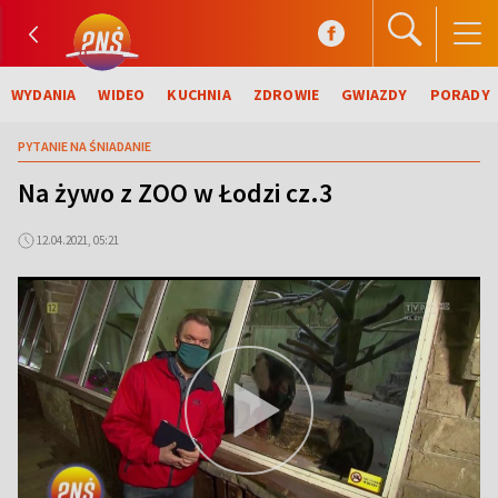
WYDANIA
WIDEO
KUCHNIA
ZDROWIE
GWIAZDY
PORADY
PYTANIE NA ŚNIADANIE
Na żywo z ZOO w Łodzi cz.3
12.04.2021, 05:21