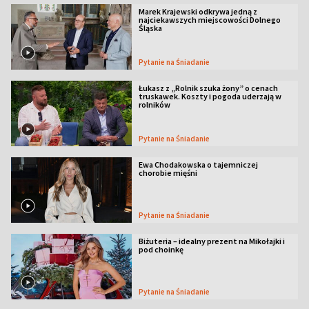
Marek Krajewski odkrywa jedną z
najciekawszych miejscowości Dolnego
Śląska
Pytanie na Śniadanie
Łukasz z „Rolnik szuka żony” o cenach
truskawek. Koszty i pogoda uderzają w
rolników
Pytanie na Śniadanie
Ewa Chodakowska o tajemniczej
chorobie mięśni
Pytanie na Śniadanie
Biżuteria – idealny prezent na Mikołajki i
pod choinkę
Pytanie na Śniadanie