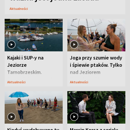
Aktualności
Kajaki i SUP-y na
Joga przy szumie wody
Jeziorze
i śpiewie ptaków. Tylko
Tarnobrzeskim.
nad Jeziorem
Przyrodnicy zwracają
Tarnobrzeskim
Aktualności
Aktualności
uwagę na coś jeszcze
Kiedyś wydobywano tu
Marcin Korcz z serialu