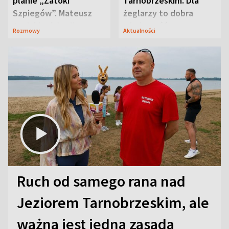
planie „Zatoki
Tarnobrzeskim. Dla
Szpiegów”. Mateusz
żeglarzy to dobra
Janicki odsłonił
wiadomość
Rozmowy
Aktualności
aktorski sekret
Ruch od samego rana nad
Jeziorem Tarnobrzeskim, ale
ważna jest jedna zasada