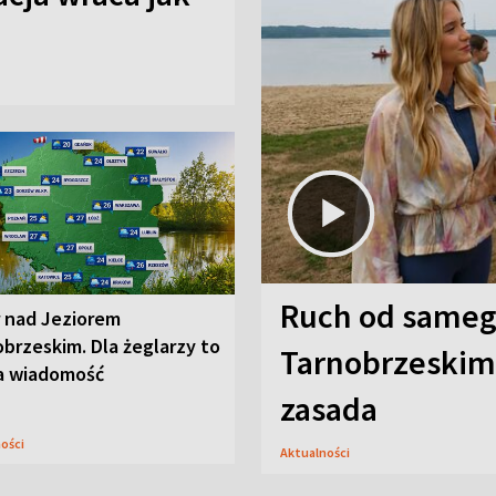
Ruch od sameg
r nad Jeziorem
brzeskim. Dla żeglarzy to
Tarnobrzeskim,
a wiadomość
zasada
ności
Aktualności