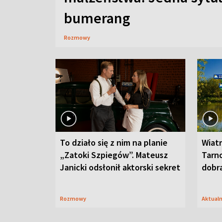
bumerang
Rozmowy
To działo się z nim na planie
Wiat
„Zatoki Szpiegów”. Mateusz
Tarno
Janicki odsłonił aktorski sekret
dobr
Rozmowy
Aktual