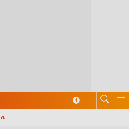
...
TYL