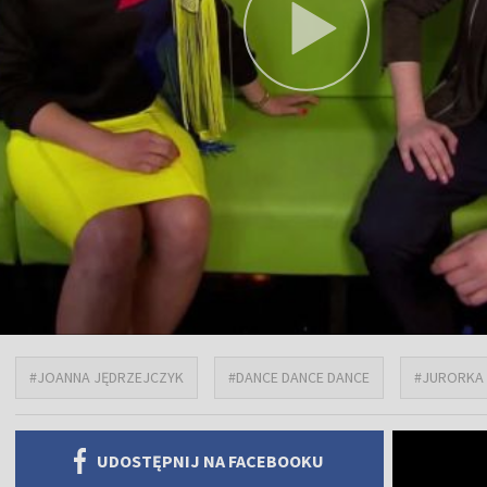
#JOANNA JĘDRZEJCZYK
#DANCE DANCE DANCE
#JURORKA
UDOSTĘPNIJ NA FACEBOOKU