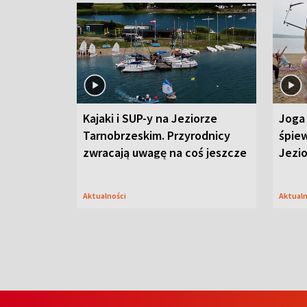
Kajaki i SUP-y na Jeziorze
Joga 
Tarnobrzeskim. Przyrodnicy
śpiew
zwracają uwagę na coś jeszcze
Jezi
Aktualności
Aktual