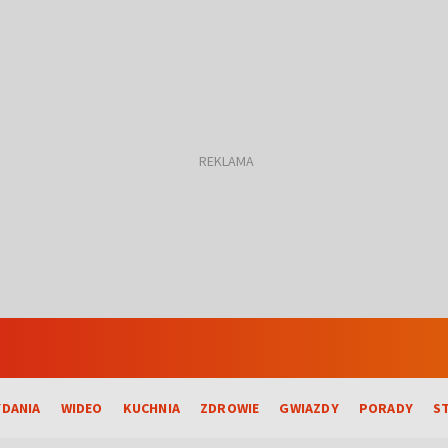
DANIA
WIDEO
KUCHNIA
ZDROWIE
GWIAZDY
PORADY
S