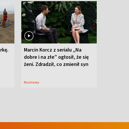
rkę.
Marcin Korcz z serialu „Na
dobre i na złe” ogłosił, że się
żeni. Zdradził, co zmienił syn
Rozmowy