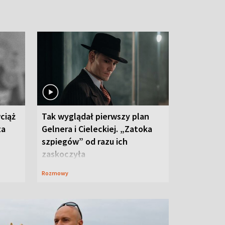
ciąż
Tak wyglądał pierwszy plan
ta
Gelnera i Cieleckiej. „Zatoka
szpiegów” od razu ich
zaskoczyła
Rozmowy