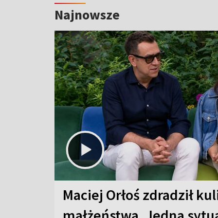
Najnowsze
Maciej Orłoś zdradził kul
małżeństwa. Jedna sytua