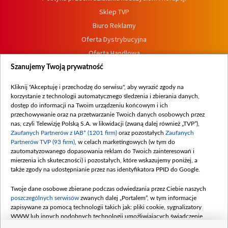
Sklep TVP
Biuro Reklamy
Oferta Dystrybucyjna
Oferta Handlowa
Dostępność
Szanujemy Twoją prywatność
Moje zgody
Kliknij "Akceptuję i przechodzę do serwisu", aby wyrazić zgody na
Procedura zgłoszeń wewnętrznych
korzystanie z technologii automatycznego śledzenia i zbierania danych,
dostęp do informacji na Twoim urządzeniu końcowym i ich
przechowywanie oraz na przetwarzanie Twoich danych osobowych przez
nas, czyli Telewizję Polską S.A. w likwidacji (zwaną dalej również „TVP”),
Zaufanych Partnerów z IAB* (1201 firm)
oraz pozostałych
Zaufanych
Partnerów TVP (93 firm)
, w celach marketingowych (w tym do
zautomatyzowanego dopasowania reklam do Twoich zainteresowań i
mierzenia ich skuteczności) i pozostałych, które wskazujemy poniżej, a
także zgody na udostępnianie przez nas identyfikatora PPID do Google.
Twoje dane osobowe zbierane podczas odwiedzania przez Ciebie naszych
poszczególnych serwisów
zwanych dalej „Portalem”, w tym informacje
zapisywane za pomocą technologii takich jak: pliki cookie, sygnalizatory
WWW lub innych podobnych technologii umożliwiających świadczenie
dopasowanych i bezpiecznych usług, personalizację treści oraz reklam,