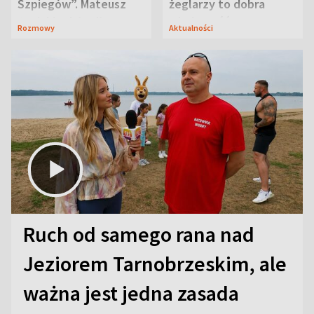
Szpiegów”. Mateusz
żeglarzy to dobra
Janicki odsłonił
wiadomość
Rozmowy
Aktualności
aktorski sekret
Ruch od samego rana nad
Jeziorem Tarnobrzeskim, ale
ważna jest jedna zasada