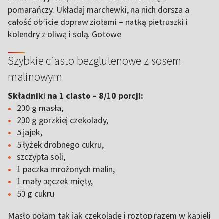
pomarańczy. Układaj marchewki, na nich dorsza a
całość obficie dopraw ziołami – natką pietruszki i
kolendry z oliwą i solą. Gotowe
Szybkie ciasto bezglutenowe z sosem
malinowym
Składniki na 1 ciasto – 8/10 porcji:
200 g masła,
200 g gorzkiej czekolady,
5 jajek,
5 łyżek drobnego cukru,
szczypta soli,
1 paczka mrożonych malin,
1 mały pęczek mięty,
50 g cukru
Masło połam tak jak czekoladę i roztop razem w kąpieli