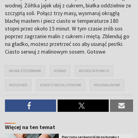
wodnej. Żółtka jajek ubij z cukrem, białka oddzielnie ze
szczyptą soli. Połącz trzy masy, wysmaruj okrągłą
blachę masłem i piecz ciasto w temperaturze 180
stopni przez około 15 minut. W tym czasie zrób sos
poprzez zagrzanie malin z cukrem i miętą. Zblenduj go
na gładko, możesz przetrzeć sos aby usunąć pestki.
Ciasto serwuj z malinowym sosem. Gotowe
#KUBA STEUERMARK
#OBIAD
#DORSZ W PORACH
#SOUS VIDE
#CIASTO BEZGLUTENOWE
#SOS MALINOWY
Więcej na ten temat
Pieczony ser koryciński na buraku z