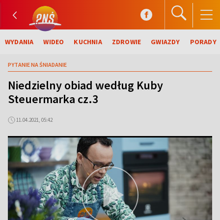
WYDANIA
WIDEO
KUCHNIA
ZDROWIE
GWIAZDY
PORADY
PYTANIE NA ŚNIADANIE
Niedzielny obiad według Kuby
Steuermarka cz.3
11.04.2021, 05:42