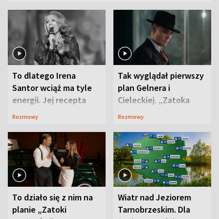
To dlatego Irena
Tak wyglądał pierwszy
Santor wciąż ma tyle
plan Gelnera i
energii. Jej recepta
Cieleckiej. „Zatoka
jest zaskakująco
szpiegów” od razu ich
Rozmowy
Rozmowy
prosta
zaskoczyła
To działo się z nim na
Wiatr nad Jeziorem
planie „Zatoki
Tarnobrzeskim. Dla