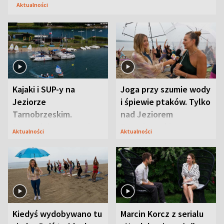
Aktualności
Kajaki i SUP-y na
Joga przy szumie wody
Jeziorze
i śpiewie ptaków. Tylko
Tarnobrzeskim.
nad Jeziorem
Przyrodnicy zwracają
Tarnobrzeskim
Aktualności
Aktualności
uwagę na coś jeszcze
Kiedyś wydobywano tu
Marcin Korcz z serialu