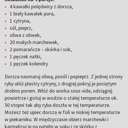
4 kawałki polędwicy z dorsza,
1 biały kawałek pora,
1 cytryna,
sól, pieprz,
oliwa z oliwek,
20 małych marchewek,
2 pomarańcze – skórka i sok,
1 pęczek natki,
1 pęczek kolendry
Dorsza nasmaruj oliwą, posól i popieprz. Z jednej strony
ryby ułóż plastry cytryny, z drugiej pokryj je pociętym
drobno porem. Włóż do worka sous vide, odciągnij
powietrze i gotuj w wodzie o stałej temperaturze ok.
50 stopni tak aby ryba doszła w tej temperaturze.
Możesz też upiec dorsza w foli w niskiej temperaturze
w piekarniku. W międzyczasie obierz marchewki i
karmelizuj je na patelni w soku i ze skórką z