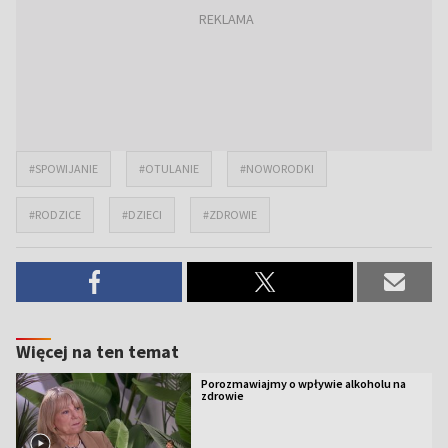
#SPOWIJANIE
#OTULANIE
#NOWORODKI
#RODZICE
#DZIECI
#ZDROWIE
Więcej na ten temat
Porozmawiajmy o wpływie alkoholu na
zdrowie