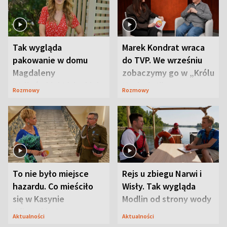
Tak wygląda
Marek Kondrat wraca
pakowanie w domu
do TVP. We wrześniu
Magdaleny
zobaczymy go w „Królu
Waligórskiej-Lisieckiej.
Maciusiu I”
Rozmowy
Rozmowy
Mąż nie odpuszcza
To nie było miejsce
Rejs u zbiegu Narwi i
hazardu. Co mieściło
Wisły. Tak wygląda
się w Kasynie
Modlin od strony wody
Oficerskim?
Aktualności
Aktualności