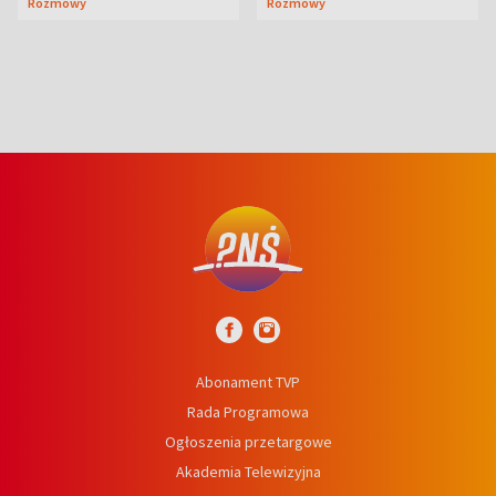
Rozmowy
Rozmowy
wcześniej
niedźwiedź
Abonament TVP
Rada Programowa
Ogłoszenia przetargowe
Akademia Telewizyjna