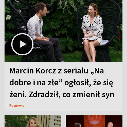
Marcin Korcz z serialu „Na
dobre i na złe” ogłosił, że się
żeni. Zdradził, co zmienił syn
Rozmowy