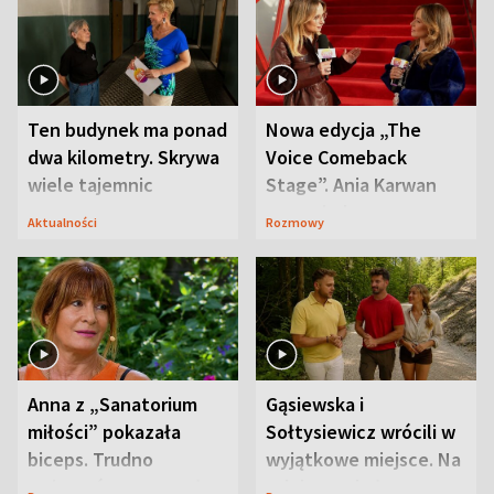
Ten budynek ma ponad
Nowa edycja „The
dwa kilometry. Skrywa
Voice Comeback
wiele tajemnic
Stage”. Ania Karwan
zapowiada
Aktualności
Rozmowy
niespodzianki
Anna z „Sanatorium
Gąsiewska i
miłości” pokazała
Sołtysiewicz wrócili w
biceps. Trudno
wyjątkowe miejsce. Na
uwierzyć, co przeszła
szlaku czekał