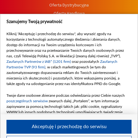
Oferta Dystrybucyjna
Oferta Handlowa
Dostępność
Szanujemy Twoją prywatność
Moje zgody
Kliknij "Akceptuję i przechodzę do serwisu", aby wyrazić zgody na
Procedura zgłoszeń wewnętrznych
korzystanie z technologii automatycznego śledzenia i zbierania danych,
dostęp do informacji na Twoim urządzeniu końcowym i ich
przechowywanie oraz na przetwarzanie Twoich danych osobowych przez
nas, czyli Telewizję Polską S.A. w likwidacji (zwaną dalej również „TVP”),
Zaufanych Partnerów z IAB* (1201 firm)
oraz pozostałych
Zaufanych
Partnerów TVP (93 firm)
, w celach marketingowych (w tym do
zautomatyzowanego dopasowania reklam do Twoich zainteresowań i
mierzenia ich skuteczności) i pozostałych, które wskazujemy poniżej, a
także zgody na udostępnianie przez nas identyfikatora PPID do Google.
Twoje dane osobowe zbierane podczas odwiedzania przez Ciebie naszych
poszczególnych serwisów
zwanych dalej „Portalem”, w tym informacje
zapisywane za pomocą technologii takich jak: pliki cookie, sygnalizatory
WWW lub innych podobnych technologii umożliwiających świadczenie
dopasowanych i bezpiecznych usług, personalizację treści oraz reklam,
udostępnianie funkcji mediów społecznościowych oraz analizowanie ruchu
Akceptuję i przechodzę do serwisu
w Internecie.