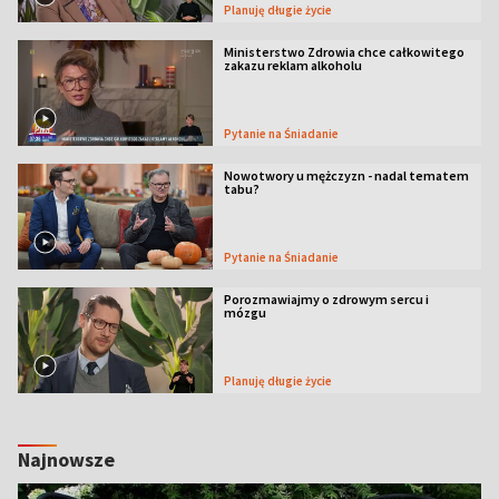
Planuję długie życie
Ministerstwo Zdrowia chce całkowitego
zakazu reklam alkoholu
Pytanie na Śniadanie
Nowotwory u mężczyzn - nadal tematem
tabu?
Pytanie na Śniadanie
Porozmawiajmy o zdrowym sercu i
mózgu
Planuję długie życie
Najnowsze