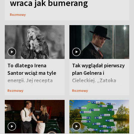
wraca jak bumerang
Rozmowy
To dlatego Irena
Tak wyglądał pierwszy
Santor wciąż ma tyle
plan Gelnera i
energii. Jej recepta
Cieleckiej. „Zatoka
jest zaskakująco
szpiegów” od razu ich
Rozmowy
Rozmowy
prosta
zaskoczyła