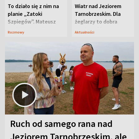
To działo się z nim na
Wiatr nad Jeziorem
planie „Zatoki
Tarnobrzeskim. Dla
Szpiegów”. Mateusz
żeglarzy to dobra
Janicki odsłonił
wiadomość
Rozmowy
Aktualności
aktorski sekret
Ruch od samego rana nad
Jeziorem Tarnobrzeskim, ale