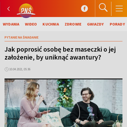
WYDANIA
WIDEO
KUCHNIA
ZDROWIE
GWIAZDY
PORADY
PYTANIE NA ŚNIADANIE
Jak poprosić osobę bez maseczki o jej
założenie, by uniknąć awantury?
10.04.2021, 05:36