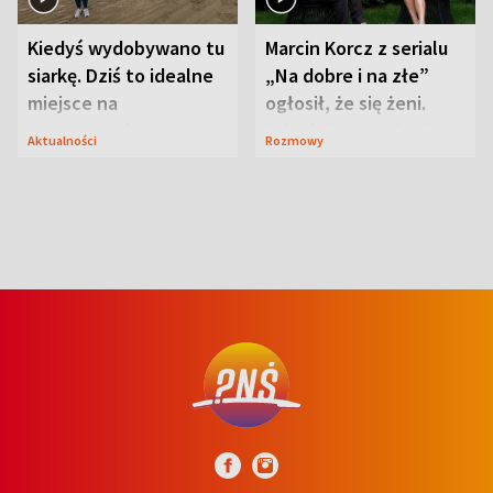
Kiedyś wydobywano tu
Marcin Korcz z serialu
siarkę. Dziś to idealne
„Na dobre i na złe”
miejsce na
ogłosił, że się żeni.
wypoczynek
Zdradził, co zmienił
Aktualności
Rozmowy
syn