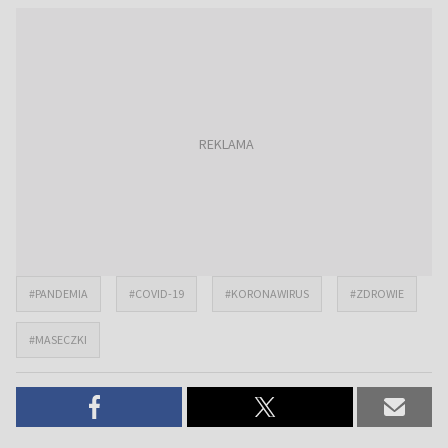
#PANDEMIA
#COVID-19
#KORONAWIRUS
#ZDROWIE
#MASECZKI