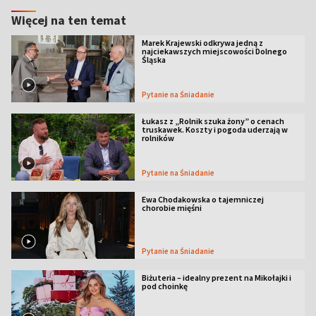
Więcej na ten temat
Marek Krajewski odkrywa jedną z
najciekawszych miejscowości Dolnego
Śląska
Pytanie na Śniadanie
Łukasz z „Rolnik szuka żony” o cenach
truskawek. Koszty i pogoda uderzają w
rolników
Pytanie na Śniadanie
Ewa Chodakowska o tajemniczej
chorobie mięśni
Pytanie na Śniadanie
Biżuteria – idealny prezent na Mikołajki i
pod choinkę