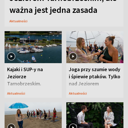
ważna jest jedna zasada
Aktualności
Kajaki i SUP-y na
Joga przy szumie wody
Jeziorze
i śpiewie ptaków. Tylko
Tarnobrzeskim.
nad Jeziorem
Przyrodnicy zwracają
Tarnobrzeskim
Aktualności
Aktualności
uwagę na coś jeszcze