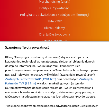
Merchandising (znaki)
Polityka Prywatności
Polityka przeciwdziałania nadużyciom i korupcji
Sklep TVP
Biuro Reklamy
Oferta Dystrybucyjna
Oferta Handlowa
Dostępność
Szanujemy Twoją prywatność
Moje zgody
Kliknij "Akceptuję i przechodzę do serwisu", aby wyrazić zgody na
Procedura zgłoszeń wewnętrznych
korzystanie z technologii automatycznego śledzenia i zbierania danych,
dostęp do informacji na Twoim urządzeniu końcowym i ich
przechowywanie oraz na przetwarzanie Twoich danych osobowych przez
nas, czyli Telewizję Polską S.A. w likwidacji (zwaną dalej również „TVP”),
Zaufanych Partnerów z IAB* (1201 firm)
oraz pozostałych
Zaufanych
Partnerów TVP (93 firm)
, w celach marketingowych (w tym do
zautomatyzowanego dopasowania reklam do Twoich zainteresowań i
mierzenia ich skuteczności) i pozostałych, które wskazujemy poniżej, a
także zgody na udostępnianie przez nas identyfikatora PPID do Google.
Twoje dane osobowe zbierane podczas odwiedzania przez Ciebie naszych