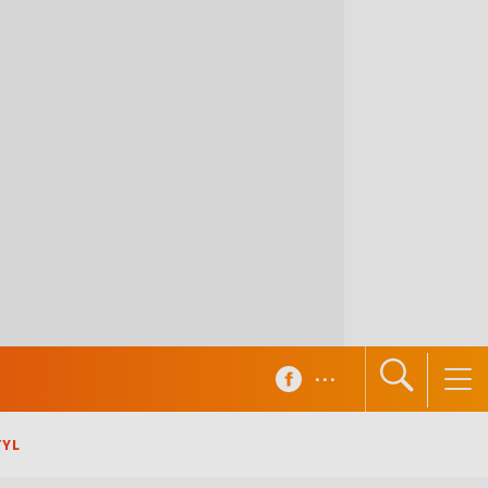
...
TYL