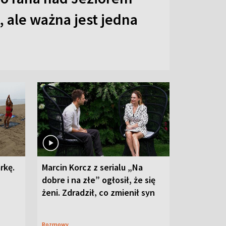
 ale ważna jest jedna
rkę.
Marcin Korcz z serialu „Na
dobre i na złe” ogłosił, że się
żeni. Zdradził, co zmienił syn
Rozmowy