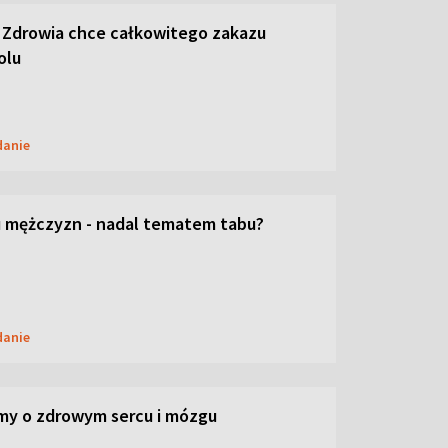
 Zdrowia chce całkowitego zakazu
olu
danie
 mężczyzn - nadal tematem tabu?
danie
my o zdrowym sercu i mózgu