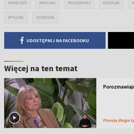
#KWIECIEŃ
#WIOSNA
#KALENDARZ
#ALERGIK
#
#PYLENIE
#ZDROWIE
UDOSTĘPNIJ NA FACEBOOKU
Więcej na ten temat
Porozmawiajm
Planuję długie ż