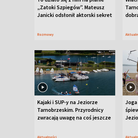
„Zatoki Szpiegów”. Mateusz
Tarno
Janicki odsłonił aktorski sekret
dobr
Rozmowy
Aktual
Kajaki i SUP-y na Jeziorze
Joga 
Tarnobrzeskim. Przyrodnicy
śpiew
zwracają uwagę na coś jeszcze
Jezi
Aktualności
Aktual