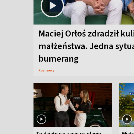
Maciej Orłoś zdradził kul
małżeństwa. Jedna sytua
bumerang
Rozmowy
To działo się z nim na planie
Wiat