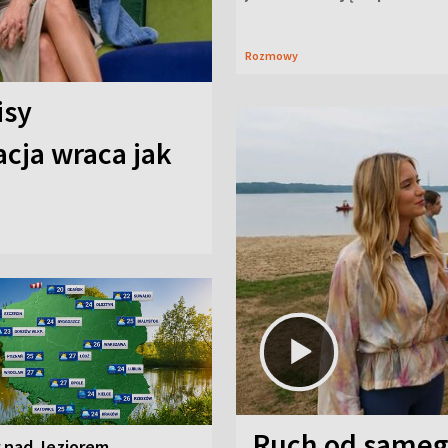
Rozmowy
isy
cja wraca jak
Ruch od sameg
r nad Jeziorem