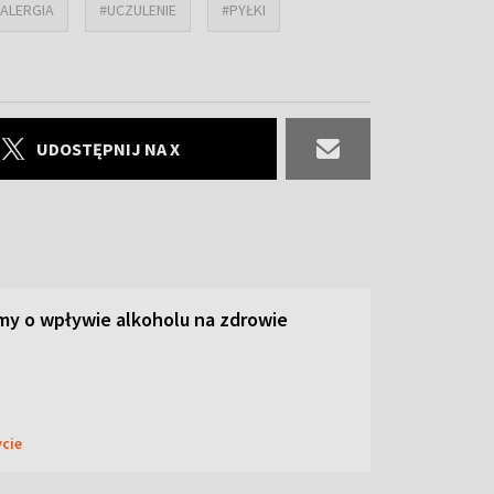
ALERGIA
#UCZULENIE
#PYŁKI
UDOSTĘPNIJ NA X
y o wpływie alkoholu na zdrowie
ycie