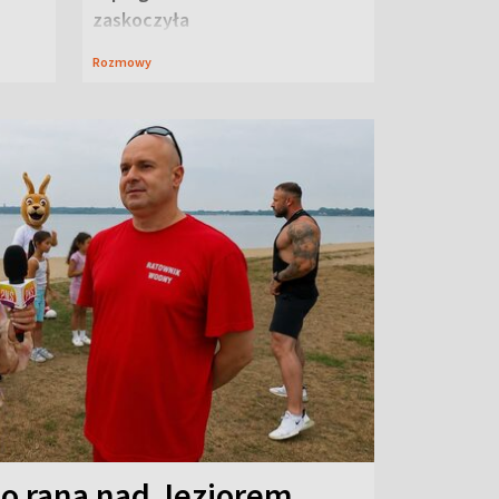
zaskoczyła
Rozmowy
o rana nad Jeziorem