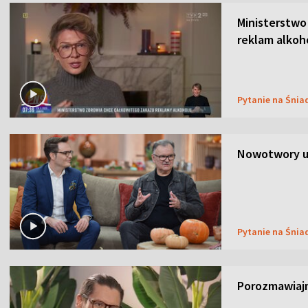
Ministerstwo
reklam alkoh
Pytanie na Śnia
Nowotwory u
Pytanie na Śnia
Porozmawiaj