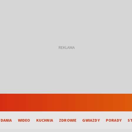
DANIA
WIDEO
KUCHNIA
ZDROWIE
GWIAZDY
PORADY
S