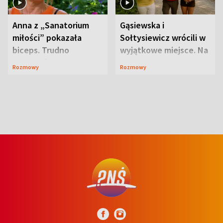
Anna z „Sanatorium
Gąsiewska i
miłości” pokazała
Sołtysiewicz wrócili w
biceps. Trudno
wyjątkowe miejsce. Na
uwierzyć, co przeszła
szlaku czekał
Rozmowy
Rozmowy
wcześniej
niedźwiedź