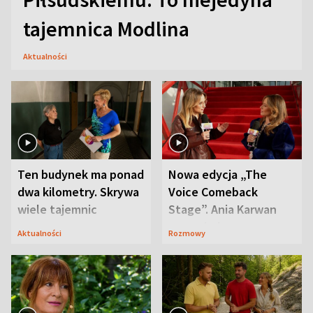
tajemnica Modlina
Aktualności
Ten budynek ma ponad
Nowa edycja „The
dwa kilometry. Skrywa
Voice Comeback
wiele tajemnic
Stage”. Ania Karwan
zapowiada
Aktualności
Rozmowy
niespodzianki