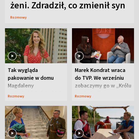
żeni. Zdradził, co zmienił syn
Rozmowy
Tak wygląda
Marek Kondrat wraca
pakowanie w domu
do TVP. We wrześniu
Magdaleny
zobaczymy go w „Królu
Waligórskiej-Lisieckiej.
Maciusiu I”
Rozmowy
Rozmowy
Mąż nie odpuszcza