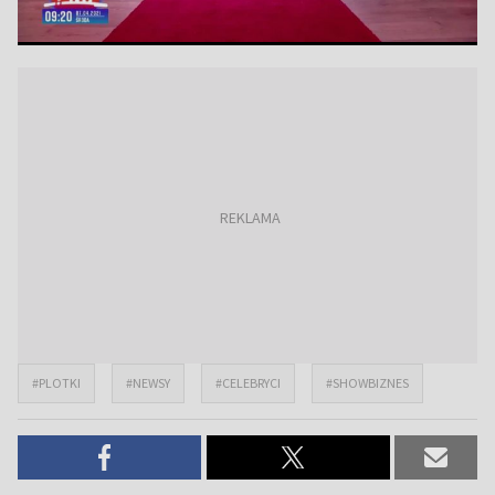
#PLOTKI
#NEWSY
#CELEBRYCI
#SHOWBIZNES