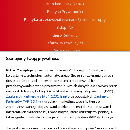
Merchandising (znaki)
Polityka Prywatności
Polityka przeciwdziałania nadużyciom i korupcji
Sklep TVP
Biuro Reklamy
Oferta Dystrybucyjna
Oferta Handlowa
Dostępność
Szanujemy Twoją prywatność
Moje zgody
Kliknij "Akceptuję i przechodzę do serwisu", aby wyrazić zgody na
Procedura zgłoszeń wewnętrznych
korzystanie z technologii automatycznego śledzenia i zbierania danych,
dostęp do informacji na Twoim urządzeniu końcowym i ich
przechowywanie oraz na przetwarzanie Twoich danych osobowych przez
nas, czyli Telewizję Polską S.A. w likwidacji (zwaną dalej również „TVP”),
Zaufanych Partnerów z IAB* (1201 firm)
oraz pozostałych
Zaufanych
Partnerów TVP (93 firm)
, w celach marketingowych (w tym do
zautomatyzowanego dopasowania reklam do Twoich zainteresowań i
mierzenia ich skuteczności) i pozostałych, które wskazujemy poniżej, a
także zgody na udostępnianie przez nas identyfikatora PPID do Google.
Twoje dane osobowe zbierane podczas odwiedzania przez Ciebie naszych