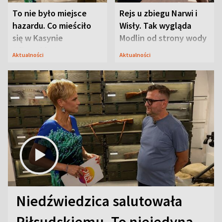
To nie było miejsce
Rejs u zbiegu Narwi i
hazardu. Co mieściło
Wisły. Tak wygląda
się w Kasynie
Modlin od strony wody
Oficerskim?
Aktualności
Aktualności
Niedźwiedzica salutowała
Piłsudskiemu. To niejedyna