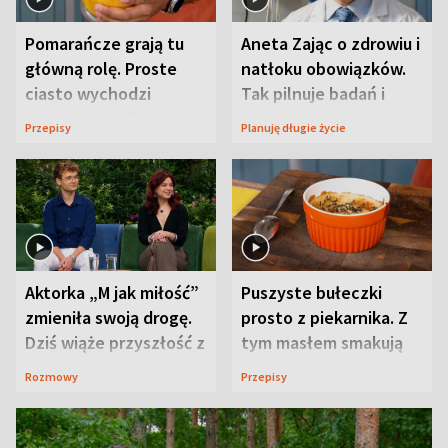
Pomarańcze grają tu
Aneta Zając o zdrowiu i
główną rolę. Proste
natłoku obowiązków.
ciasto wychodzi
Tak pilnuje badań i
wyjątkowo wilgotne
wizyt
Przepisy
Planuję długie życie
Aktorka „M jak miłość”
Puszyste bułeczki
zmieniła swoją drogę.
prosto z piekarnika. Z
Dziś wiąże przyszłość z
tym masłem smakują
neurobiologią
jeszcze lepiej
Rozmowy
Przepisy