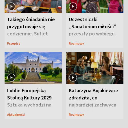
Takiego śniadania nie
Uczestniczki
przygotowuje się
„Sanatorium miłości”
codziennie. Suflet
przeszły po wybiegu.
serowy zachwyca
Te stylizacje
Przepisy
Rozmowy
smakiem
przyciągały wzrok
Lublin Europejską
Katarzyna Bujakiewicz
Stolicą Kultury 2029.
zdradziła, co
Sztuka wychodzi na
najbardziej zachwyca
ulice
ją w Lublinie
Aktualności
Rozmowy