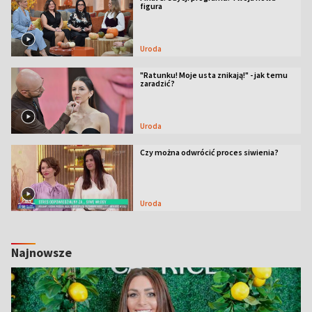
figura
Uroda
"Ratunku! Moje usta znikają!" - jak temu
zaradzić?
Uroda
Czy można odwrócić proces siwienia?
Uroda
Najnowsze