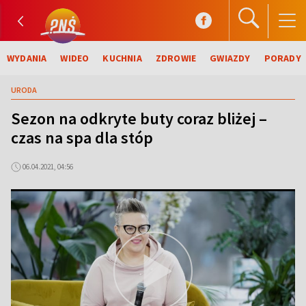
WYDANIA
WIDEO
KUCHNIA
ZDROWIE
GWIAZDY
PORADY
URODA
Sezon na odkryte buty coraz bliżej –
czas na spa dla stóp
06.04.2021, 04:56