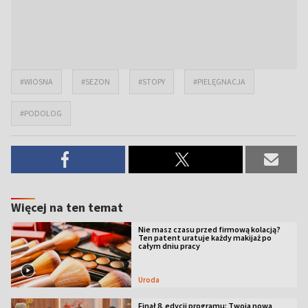
#WIOSNA
#SEZON
#STOPY
#PIELĘGNACJA
#PODOLOG
Więcej na ten temat
Nie masz czasu przed firmową kolacją?
Ten patent uratuje każdy makijaż po
całym dniu pracy
Uroda
Finał 8. edycji programu: Twoja nowa