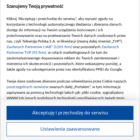
Dostępność
Szanujemy Twoją prywatność
Moje zgody
Kliknij "Akceptuję i przechodzę do serwisu", aby wyrazić zgody na
Procedura zgłoszeń wewnętrznych
korzystanie z technologii automatycznego śledzenia i zbierania danych,
dostęp do informacji na Twoim urządzeniu końcowym i ich
przechowywanie oraz na przetwarzanie Twoich danych osobowych przez
nas, czyli Telewizję Polską S.A. w likwidacji (zwaną dalej również „TVP”),
Zaufanych Partnerów z IAB* (1201 firm)
oraz pozostałych
Zaufanych
Partnerów TVP (93 firm)
, w celach marketingowych (w tym do
zautomatyzowanego dopasowania reklam do Twoich zainteresowań i
mierzenia ich skuteczności) i pozostałych, które wskazujemy poniżej, a
także zgody na udostępnianie przez nas identyfikatora PPID do Google.
Twoje dane osobowe zbierane podczas odwiedzania przez Ciebie naszych
poszczególnych serwisów
zwanych dalej „Portalem”, w tym informacje
zapisywane za pomocą technologii takich jak: pliki cookie, sygnalizatory
WWW lub innych podobnych technologii umożliwiających świadczenie
dopasowanych i bezpiecznych usług, personalizację treści oraz reklam,
udostępnianie funkcji mediów społecznościowych oraz analizowanie ruchu
Akceptuję i przechodzę do serwisu
w Internecie.
Twoje dane osobowe zbierane podczas odwiedzania przez Ciebie
Ustawienia zaawansowane
poszczególnych serwisów
na Portalu, takie jak adresy IP, identyfikatory
© 2026 Telewizja Polska S. A. w likwidacji
Twoich urządzeń końcowych i identyfikatory plików cookie, informacje o