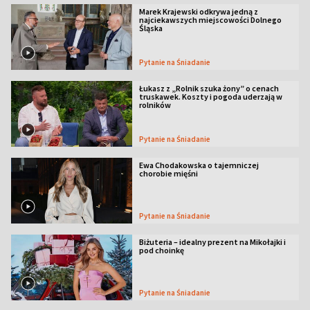
Marek Krajewski odkrywa jedną z
najciekawszych miejscowości Dolnego
Śląska
Pytanie na Śniadanie
Łukasz z „Rolnik szuka żony” o cenach
truskawek. Koszty i pogoda uderzają w
rolników
Pytanie na Śniadanie
Ewa Chodakowska o tajemniczej
chorobie mięśni
Pytanie na Śniadanie
Biżuteria – idealny prezent na Mikołajki i
pod choinkę
Pytanie na Śniadanie