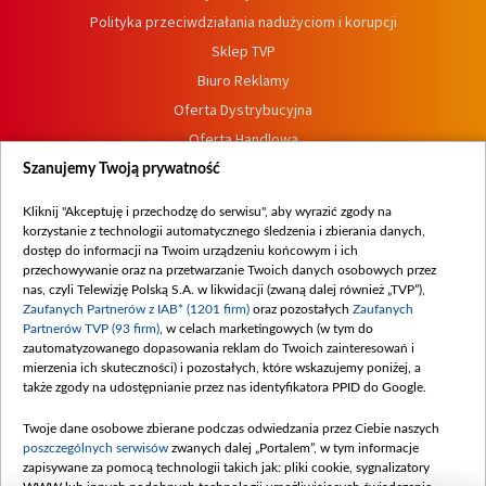
Polityka przeciwdziałania nadużyciom i korupcji
Sklep TVP
Biuro Reklamy
Oferta Dystrybucyjna
Oferta Handlowa
Dostępność
Szanujemy Twoją prywatność
Moje zgody
Kliknij "Akceptuję i przechodzę do serwisu", aby wyrazić zgody na
Procedura zgłoszeń wewnętrznych
korzystanie z technologii automatycznego śledzenia i zbierania danych,
dostęp do informacji na Twoim urządzeniu końcowym i ich
przechowywanie oraz na przetwarzanie Twoich danych osobowych przez
nas, czyli Telewizję Polską S.A. w likwidacji (zwaną dalej również „TVP”),
Zaufanych Partnerów z IAB* (1201 firm)
oraz pozostałych
Zaufanych
Partnerów TVP (93 firm)
, w celach marketingowych (w tym do
zautomatyzowanego dopasowania reklam do Twoich zainteresowań i
mierzenia ich skuteczności) i pozostałych, które wskazujemy poniżej, a
także zgody na udostępnianie przez nas identyfikatora PPID do Google.
Twoje dane osobowe zbierane podczas odwiedzania przez Ciebie naszych
poszczególnych serwisów
zwanych dalej „Portalem”, w tym informacje
zapisywane za pomocą technologii takich jak: pliki cookie, sygnalizatory