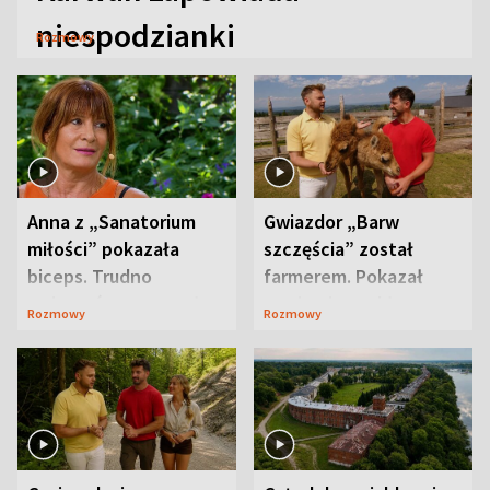
niespodzianki
Rozmowy
Anna z „Sanatorium
Gwiazdor „Barw
miłości” pokazała
szczęścia” został
biceps. Trudno
farmerem. Pokazał
uwierzyć, co przeszła
swoje niezwykłe
Rozmowy
Rozmowy
wcześniej
ranczo