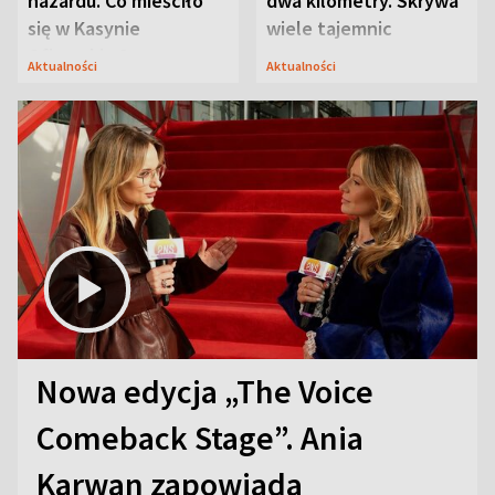
hazardu. Co mieściło
dwa kilometry. Skrywa
się w Kasynie
wiele tajemnic
Oficerskim?
Aktualności
Aktualności
Nowa edycja „The Voice
Comeback Stage”. Ania
Karwan zapowiada