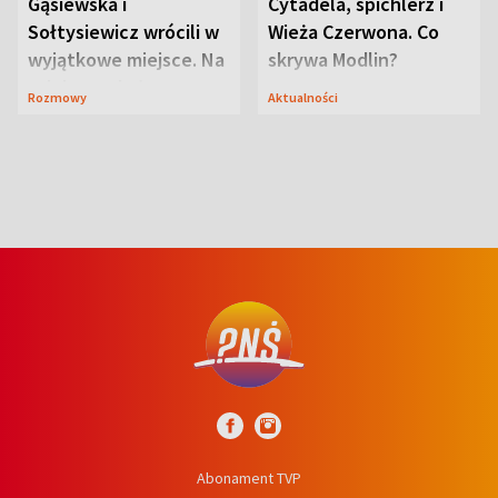
Gąsiewska i
Cytadela, spichlerz i
Sołtysiewicz wrócili w
Wieża Czerwona. Co
wyjątkowe miejsce. Na
skrywa Modlin?
szlaku czekał
Rozmowy
Aktualności
niedźwiedź
Abonament TVP