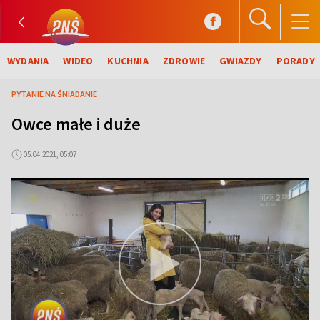
WYDANIA
WIDEO
KUCHNIA
ZDROWIE
GWIAZDY
PORADY
PYTANIE NA ŚNIADANIE
Owce małe i duże
05.04.2021, 05:07