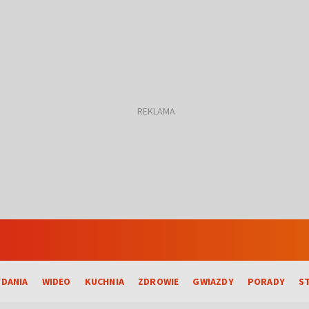
DANIA
WIDEO
KUCHNIA
ZDROWIE
GWIAZDY
PORADY
S