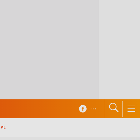
...
TYL