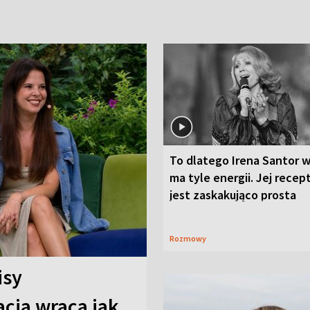
To dlatego Irena Santor w
ma tyle energii. Jej recep
jest zaskakująco prosta
Rozmowy
isy
cja wraca jak