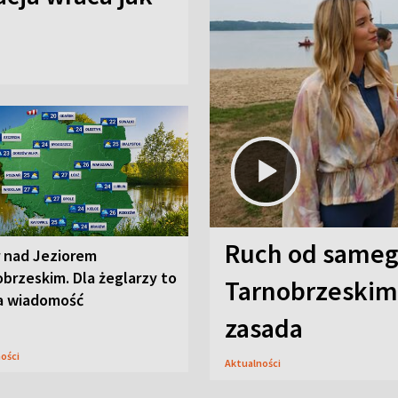
Ruch od sameg
r nad Jeziorem
brzeskim. Dla żeglarzy to
Tarnobrzeskim,
a wiadomość
zasada
ności
Aktualności