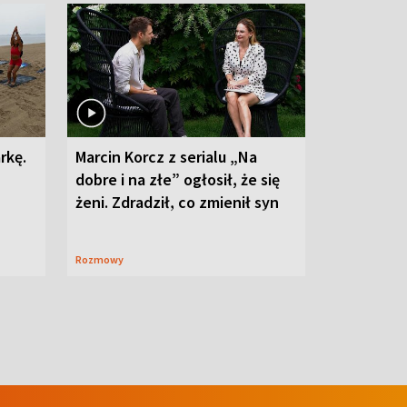
rkę.
Marcin Korcz z serialu „Na
dobre i na złe” ogłosił, że się
żeni. Zdradził, co zmienił syn
Rozmowy