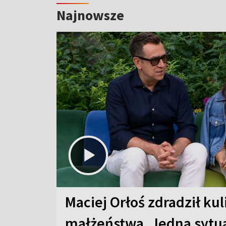
Najnowsze
Maciej Orłoś zdradził kul
małżeństwa. Jedna sytua