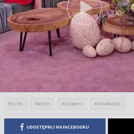
#PLOTKI
#NEWSY
#CELEBRYCI
#SHOWBIZNES
UDOSTĘPNIJ NA FACEBOOKU