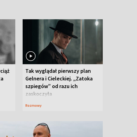
ciąż
Tak wyglądał pierwszy plan
ta
Gelnera i Cieleckiej. „Zatoka
szpiegów” od razu ich
zaskoczyła
Rozmowy