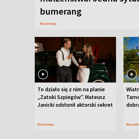
bumerang
Rozmowy
To działo się z nim na planie
Wiat
„Zatoki Szpiegów”. Mateusz
Tarno
Janicki odsłonił aktorski sekret
dobr
Rozmowy
Aktual