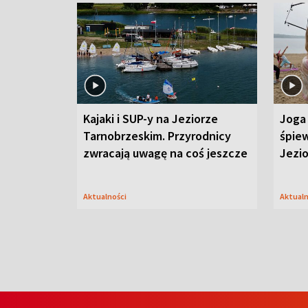
Kajaki i SUP-y na Jeziorze
Joga 
Tarnobrzeskim. Przyrodnicy
śpiew
zwracają uwagę na coś jeszcze
Jezi
Aktualności
Aktual