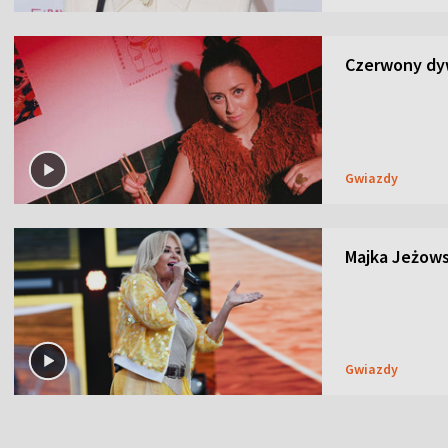
Czerwony dyw
Gwiazdy
Majka Jeżows
Gwiazdy