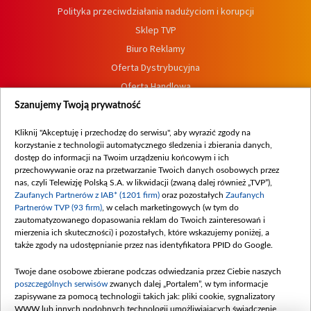
Polityka przeciwdziałania nadużyciom i korupcji
Sklep TVP
Biuro Reklamy
Oferta Dystrybucyjna
Oferta Handlowa
Dostępność
Szanujemy Twoją prywatność
Moje zgody
Kliknij "Akceptuję i przechodzę do serwisu", aby wyrazić zgody na
Procedura zgłoszeń wewnętrznych
korzystanie z technologii automatycznego śledzenia i zbierania danych,
dostęp do informacji na Twoim urządzeniu końcowym i ich
przechowywanie oraz na przetwarzanie Twoich danych osobowych przez
nas, czyli Telewizję Polską S.A. w likwidacji (zwaną dalej również „TVP”),
Zaufanych Partnerów z IAB* (1201 firm)
oraz pozostałych
Zaufanych
Partnerów TVP (93 firm)
, w celach marketingowych (w tym do
zautomatyzowanego dopasowania reklam do Twoich zainteresowań i
mierzenia ich skuteczności) i pozostałych, które wskazujemy poniżej, a
także zgody na udostępnianie przez nas identyfikatora PPID do Google.
Twoje dane osobowe zbierane podczas odwiedzania przez Ciebie naszych
poszczególnych serwisów
zwanych dalej „Portalem”, w tym informacje
zapisywane za pomocą technologii takich jak: pliki cookie, sygnalizatory
WWW lub innych podobnych technologii umożliwiających świadczenie