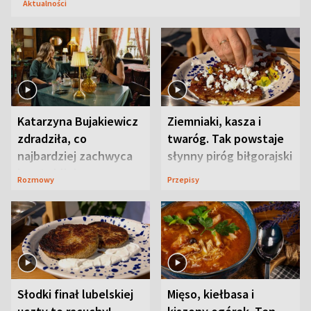
Aktualności
Katarzyna Bujakiewicz
Ziemniaki, kasza i
zdradziła, co
twaróg. Tak powstaje
najbardziej zachwyca
słynny piróg biłgorajski
ją w Lublinie
Rozmowy
Przepisy
Słodki finał lubelskiej
Mięso, kiełbasa i