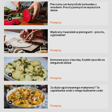
Pieczony ser koryciński na buraku z
miodem. Prosty pomysł na wyraziste
danie
Przepisy
Wędzony twarożek w pierogach – prosto,
a genialnie!
Przepisy
Domowe pyzy z kaczką. Szybki sposób na
elegancki obiad
Przepisy
Za dużo ugotowanego makaronu? Ta
zapiekanka zrobi z niego kulinarne cudo
Przepisy