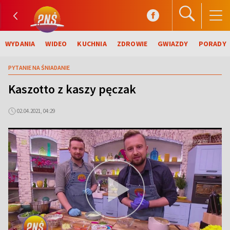
WYDANIA
WIDEO
KUCHNIA
ZDROWIE
GWIAZDY
PORADY
PYTANIE NA ŚNIADANIE
Kaszotto z kaszy pęczak
02.04.2021, 04:29