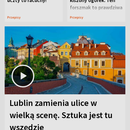
uczty to racuchy!
kiszony ogórek. Ten
forszmak to prawdziwa
uczta
Przepisy
Przepisy
Lublin zamienia ulice w
wielką scenę. Sztuka jest tu
wszędzie