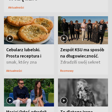
Aktualności
Cebularz lubelski.
Zespół KSU ma sposób
Prosta receptura i
na długowieczność.
smak, który zna
Zdradzili swój sekret
Lubelszczyzna
Aktualności
Rozmowy
Maciej Orłoś zdradził
To dlatego Irena