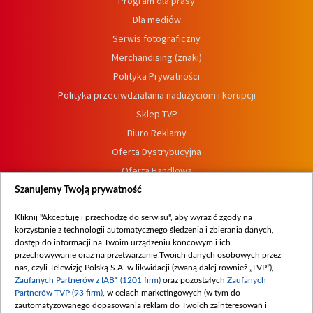
Program dla prasy
Dla mediów
Serwis fotograficzny
Merchandising (znaki)
Polityka Prywatności
Polityka przeciwdziałania nadużyciom i korupcji
Sklep TVP
Biuro Reklamy
Oferta Dystrybucyjna
Oferta Handlowa
Dostępność
Szanujemy Twoją prywatność
Moje zgody
Kliknij "Akceptuję i przechodzę do serwisu", aby wyrazić zgody na
Procedura zgłoszeń wewnętrznych
korzystanie z technologii automatycznego śledzenia i zbierania danych,
dostęp do informacji na Twoim urządzeniu końcowym i ich
przechowywanie oraz na przetwarzanie Twoich danych osobowych przez
nas, czyli Telewizję Polską S.A. w likwidacji (zwaną dalej również „TVP”),
Zaufanych Partnerów z IAB* (1201 firm)
oraz pozostałych
Zaufanych
Partnerów TVP (93 firm)
, w celach marketingowych (w tym do
zautomatyzowanego dopasowania reklam do Twoich zainteresowań i