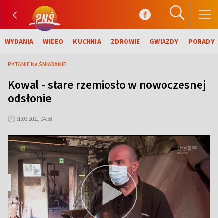
WYDANIA
WIDEO
KUCHNIA
ZDROWIE
GWIAZDY
PORADY
PYTANIE NA ŚNIADANIE
Kowal - stare rzemiosło w nowoczesnej
odsłonie
31.03.2021, 04:58