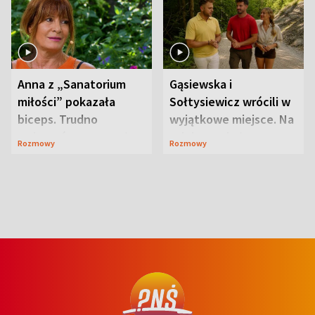
Anna z „Sanatorium
Gąsiewska i
miłości” pokazała
Sołtysiewicz wrócili w
biceps. Trudno
wyjątkowe miejsce. Na
uwierzyć, co przeszła
szlaku czekał
Rozmowy
Rozmowy
wcześniej
niedźwiedź