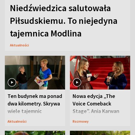
Niedźwiedzica salutowała
Piłsudskiemu. To niejedyna
tajemnica Modlina
Aktualności
Ten budynek ma ponad
Nowa edycja „The
dwa kilometry. Skrywa
Voice Comeback
wiele tajemnic
Stage”. Ania Karwan
zapowiada
Aktualności
Rozmowy
niespodzianki