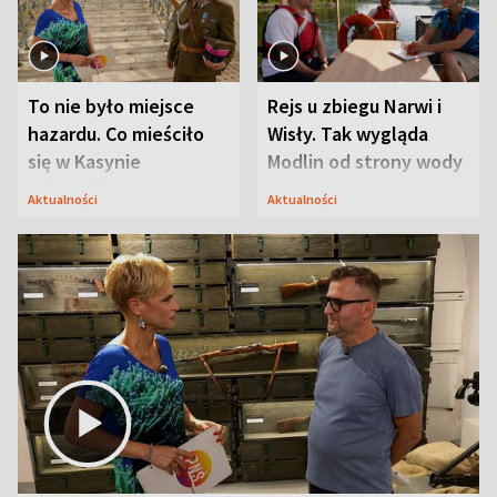
To nie było miejsce
Rejs u zbiegu Narwi i
hazardu. Co mieściło
Wisły. Tak wygląda
się w Kasynie
Modlin od strony wody
Oficerskim?
Aktualności
Aktualności