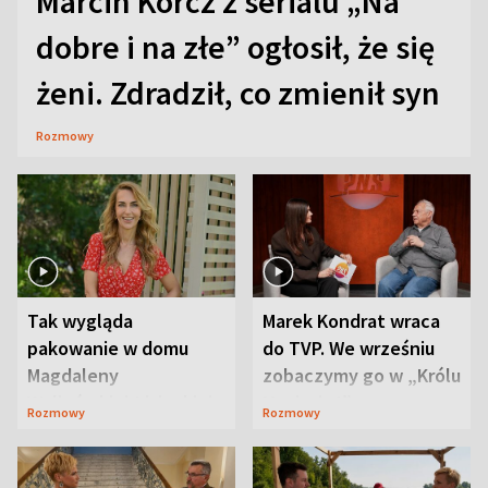
Marcin Korcz z serialu „Na
dobre i na złe” ogłosił, że się
żeni. Zdradził, co zmienił syn
Rozmowy
Tak wygląda
Marek Kondrat wraca
pakowanie w domu
do TVP. We wrześniu
Magdaleny
zobaczymy go w „Królu
Waligórskiej-Lisieckiej.
Maciusiu I”
Rozmowy
Rozmowy
Mąż nie odpuszcza