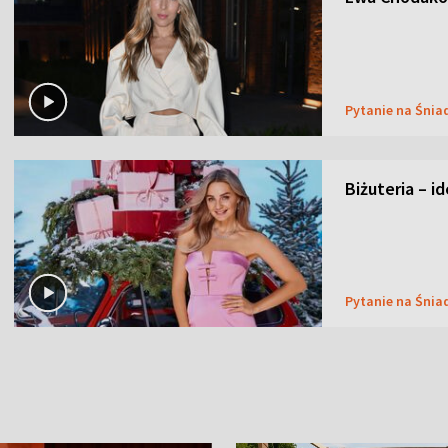
Pytanie na Śnia
Biżuteria – i
Pytanie na Śnia