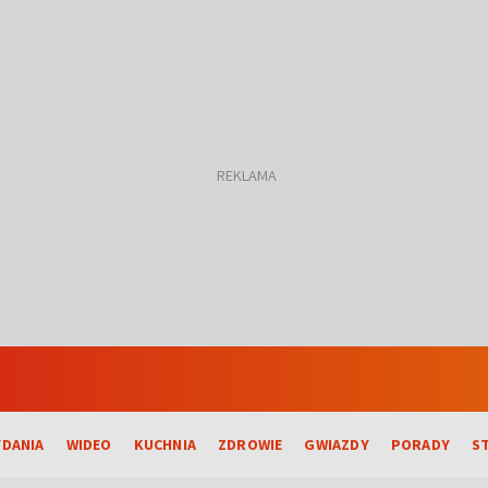
DANIA
WIDEO
KUCHNIA
ZDROWIE
GWIAZDY
PORADY
S