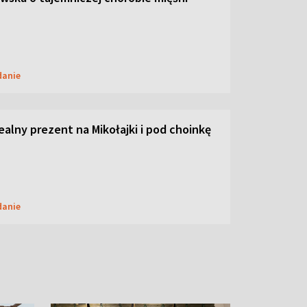
danie
dealny prezent na Mikołajki i pod choinkę
danie