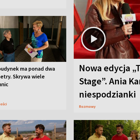
Nowa edycja „
budynek ma ponad dwa
etry. Skrywa wiele
Stage”. Ania K
mnic
niespodzianki
ności
Rozmowy