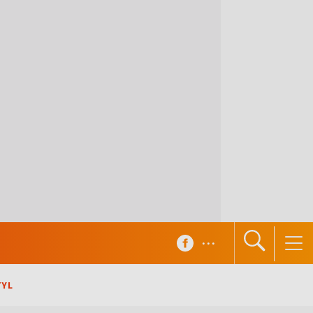
...
TYL