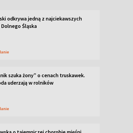
ski odkrywa jedną z najciekawszych
 Dolnego Śląska
danie
lnik szuka żony” o cenach truskawek.
oda uderzają w rolników
danie
ska o tajemniczej chorobie mięśni