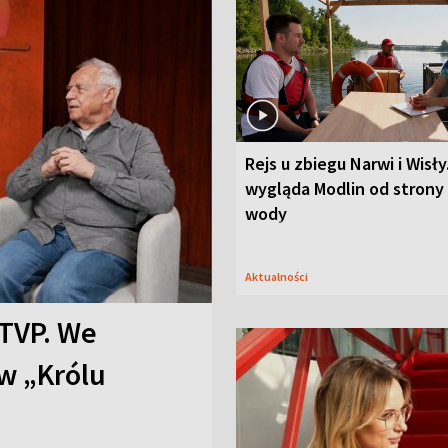
Rejs u zbiegu Narwi i Wisły
wygląda Modlin od strony
wody
Aktualności
TVP. We
w „Królu