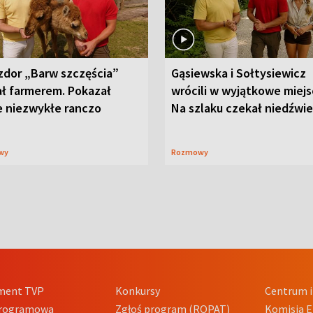
zdor „Barw szczęścia”
Gąsiewska i Sołtysiewicz
ał farmerem. Pokazał
wrócili w wyjątkowe miejs
e niezwykłe ranczo
Na szlaku czekał niedźwi
wy
Rozmowy
ment TVP
Konkursy
Centrum i
Programowa
Zgłoś program (ROPAT)
Komisja E