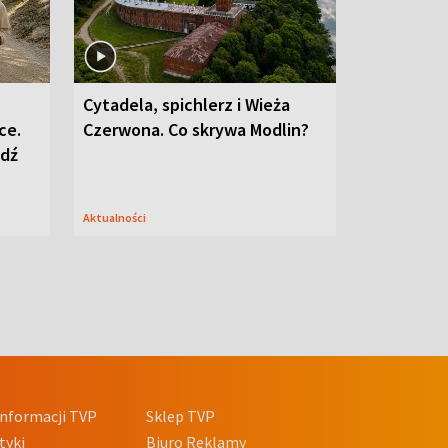
Cytadela, spichlerz i Wieża
ce.
Czerwona. Co skrywa Modlin?
edź
Aktualności
nformacji TVP
Sklep TVP
tyki
Biuro Reklamy