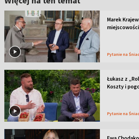
Więcej na ten temat
Marek Krajew
miejscowości
Pytanie na Śnia
Łukasz z „Ro
Koszty i pog
Pytanie na Śnia
Ewa Chodakow