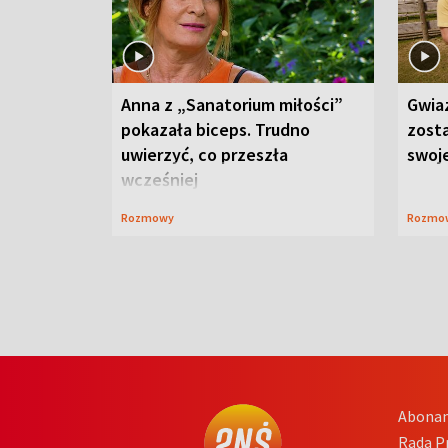
Anna z „Sanatorium miłości”
Gwia
pokazała biceps. Trudno
zost
uwierzyć, co przeszła
swoj
wcześniej
Rozmowy
Rozmo
Abona
Rada 