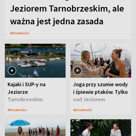
Jeziorem Tarnobrzeskim, ale
ważna jest jedna zasada
Aktualności
Kajaki i SUP-y na
Joga przy szumie wody
Jeziorze
i śpiewie ptaków. Tylko
Tarnobrzeskim.
nad Jeziorem
Przyrodnicy zwracają
Tarnobrzeskim
Aktualności
Aktualności
uwagę na coś jeszcze