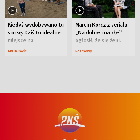
Kiedyś wydobywano tu
Marcin Korcz z serialu
siarkę. Dziś to idealne
„Na dobre i na złe”
miejsce na
ogłosił, że się żeni.
wypoczynek
Zdradził, co zmienił
Aktualności
Rozmowy
syn