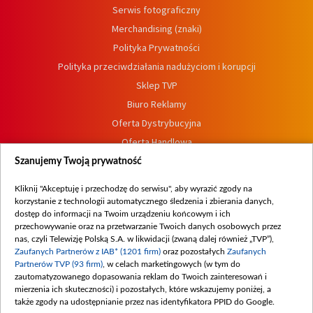
Serwis fotograficzny
Merchandising (znaki)
Polityka Prywatności
Polityka przeciwdziałania nadużyciom i korupcji
Sklep TVP
Biuro Reklamy
Oferta Dystrybucyjna
Oferta Handlowa
Dostępność
Szanujemy Twoją prywatność
Moje zgody
Kliknij "Akceptuję i przechodzę do serwisu", aby wyrazić zgody na
Procedura zgłoszeń wewnętrznych
korzystanie z technologii automatycznego śledzenia i zbierania danych,
dostęp do informacji na Twoim urządzeniu końcowym i ich
przechowywanie oraz na przetwarzanie Twoich danych osobowych przez
nas, czyli Telewizję Polską S.A. w likwidacji (zwaną dalej również „TVP”),
Zaufanych Partnerów z IAB* (1201 firm)
oraz pozostałych
Zaufanych
Partnerów TVP (93 firm)
, w celach marketingowych (w tym do
zautomatyzowanego dopasowania reklam do Twoich zainteresowań i
mierzenia ich skuteczności) i pozostałych, które wskazujemy poniżej, a
także zgody na udostępnianie przez nas identyfikatora PPID do Google.