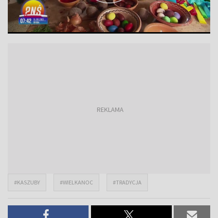
#KASZUBY
#WIELKANOC
#TRADYCJA