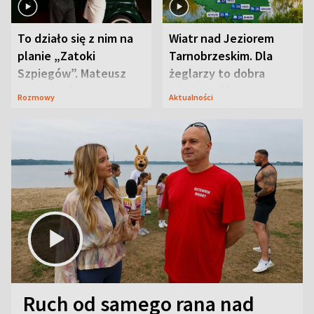
To działo się z nim na
Wiatr nad Jeziorem
planie „Zatoki
Tarnobrzeskim. Dla
Szpiegów”. Mateusz
żeglarzy to dobra
Janicki odsłonił
wiadomość
Rozmowy
Aktualności
aktorski sekret
Ruch od samego rana nad