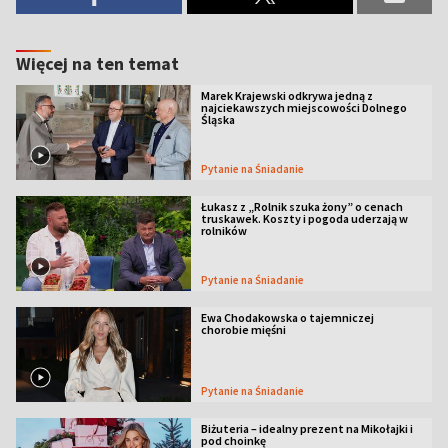
Więcej na ten temat
Marek Krajewski odkrywa jedną z
najciekawszych miejscowości Dolnego
Śląska
Pytanie na Śniadanie
Łukasz z „Rolnik szuka żony” o cenach
truskawek. Koszty i pogoda uderzają w
rolników
Pytanie na Śniadanie
Ewa Chodakowska o tajemniczej
chorobie mięśni
Pytanie na Śniadanie
Biżuteria – idealny prezent na Mikołajki i
pod choinkę