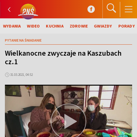
WYDANIA
WIDEO
KUCHNIA
ZDROWIE
GWIAZDY
PORADY
PYTANIE NA ŚNIADANIE
Wielkanocne zwyczaje na Kaszubach
cz.1
31.03.2021, 04:52