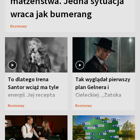
małżeństwa. Jedna sytuacja
wraca jak bumerang
Rozmowy
To dlatego Irena
Tak wyglądał pierwszy
Santor wciąż ma tyle
plan Gelnera i
energii. Jej recepta
Cieleckiej. „Zatoka
jest zaskakująco
szpiegów” od razu ich
Rozmowy
Rozmowy
prosta
zaskoczyła