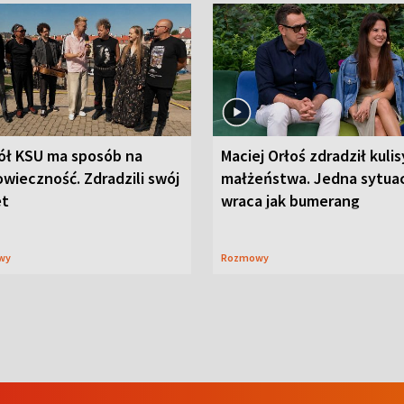
ół KSU ma sposób na
Maciej Orłoś zdradził kulis
wieczność. Zdradzili swój
małżeństwa. Jedna sytua
et
wraca jak bumerang
wy
Rozmowy