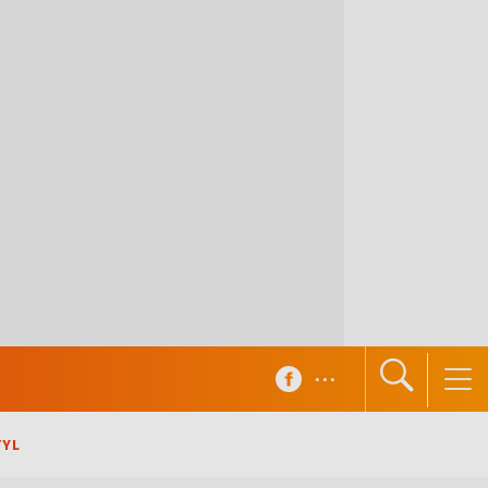
...
TYL