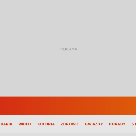
DANIA
WIDEO
KUCHNIA
ZDROWIE
GWIAZDY
PORADY
S