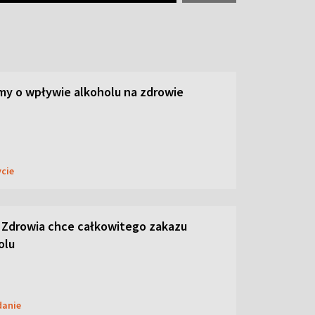
y o wpływie alkoholu na zdrowie
ycie
 Zdrowia chce całkowitego zakazu
olu
danie