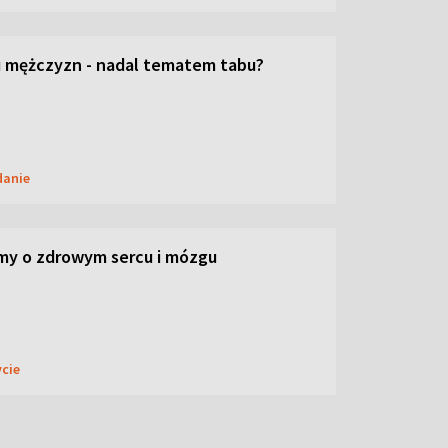
 mężczyzn - nadal tematem tabu?
danie
my o zdrowym sercu i mózgu
ycie