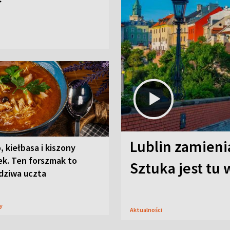
Lublin zamienia
, kiełbasa i kiszony
ek. Ten forszmak to
Sztuka jest tu
dziwa uczta
sy
Aktualności