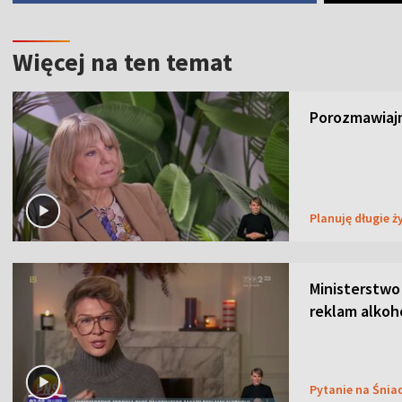
Więcej na ten temat
Porozmawiajm
Planuję długie ż
Ministerstwo
reklam alkoh
Pytanie na Śnia