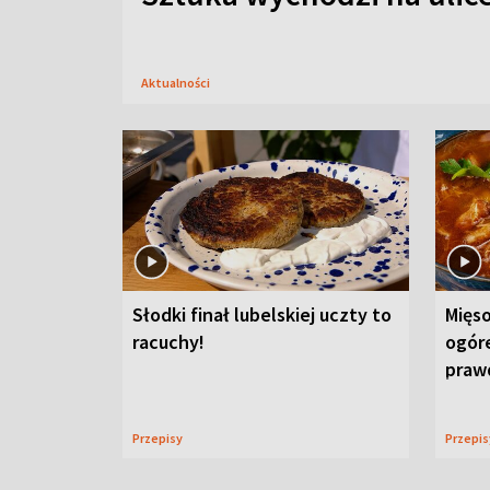
Aktualności
Słodki finał lubelskiej uczty to
Mięso
racuchy!
ogór
praw
Przepisy
Przepi