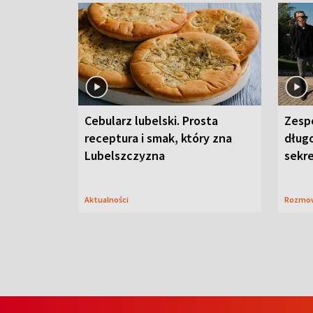
Cebularz lubelski. Prosta
Zesp
receptura i smak, który zna
długo
Lubelszczyzna
sekr
Aktualności
Rozmo