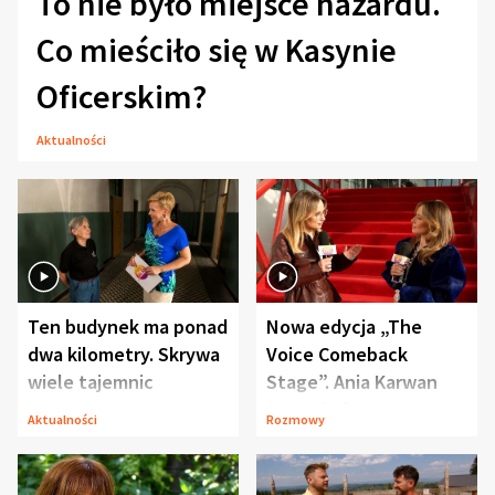
To nie było miejsce hazardu.
Co mieściło się w Kasynie
Oficerskim?
Aktualności
Ten budynek ma ponad
Nowa edycja „The
dwa kilometry. Skrywa
Voice Comeback
wiele tajemnic
Stage”. Ania Karwan
zapowiada
Aktualności
Rozmowy
niespodzianki