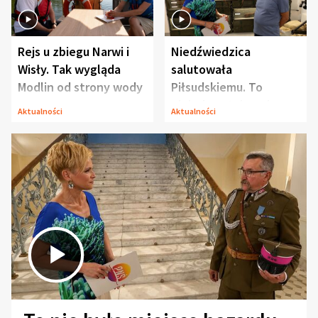
Rejs u zbiegu Narwi i
Niedźwiedzica
Wisły. Tak wygląda
salutowała
Modlin od strony wody
Piłsudskiemu. To
niejedyna tajemnica
Aktualności
Aktualności
Modlina