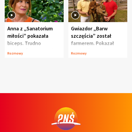
Anna z „Sanatorium
Gwiazdor „Barw
miłości” pokazała
szczęścia” został
biceps. Trudno
farmerem. Pokazał
uwierzyć, co przeszła
swoje niezwykłe
Rozmowy
Rozmowy
wcześniej
ranczo