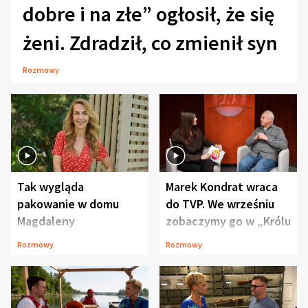
dobre i na złe” ogłosił, że się
żeni. Zdradził, co zmienił syn
Rozmowy
Tak wygląda
Marek Kondrat wraca
pakowanie w domu
do TVP. We wrześniu
Magdaleny
zobaczymy go w „Królu
Waligórskiej-Lisieckiej.
Maciusiu I”
Rozmowy
Rozmowy
Mąż nie odpuszcza