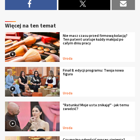
Więcej na ten temat
Nie masz czasu przed firmową kolacją?
Ten patent uratuje każdy makijaż po
całym dniu pracy
Uroda
Finał 8. edycji programu: Twoja nowa
figura
Uroda
"Ratunku! Moje usta znikają!" - jak temu
zaradzić?
Uroda
Czy można odwrócić proces siwienia?