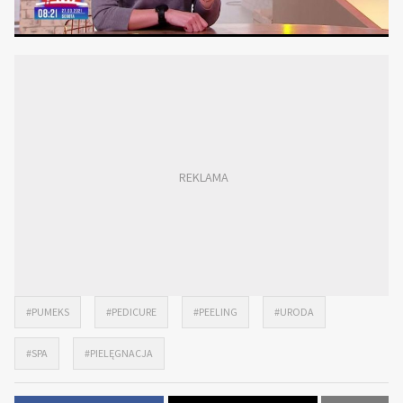
#PUMEKS
#PEDICURE
#PEELING
#URODA
#SPA
#PIELĘGNACJA