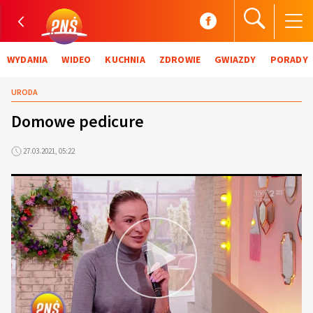
WYDANIA
WIDEO
KUCHNIA
ZDROWIE
GWIAZDY
PORADY
URODA
Domowe pedicure
27.03.2021, 05:22