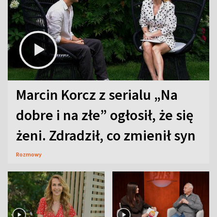
Marcin Korcz z serialu „Na
dobre i na złe” ogłosił, że się
żeni. Zdradził, co zmienił syn
Rozmowy