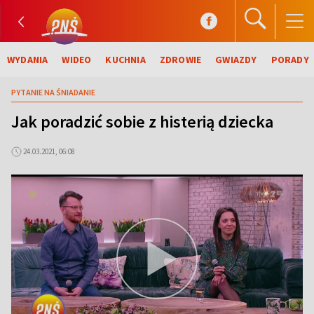
WYDANIA
WIDEO
KUCHNIA
ZDROWIE
GWIAZDY
PORADY
PYTANIE NA ŚNIADANIE
Jak poradzić sobie z histerią dziecka
24.03.2021, 06:08