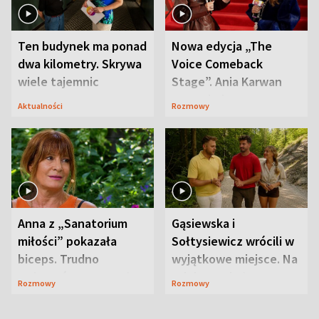
Ten budynek ma ponad
Nowa edycja „The
dwa kilometry. Skrywa
Voice Comeback
wiele tajemnic
Stage”. Ania Karwan
zapowiada
Aktualności
Rozmowy
niespodzianki
Anna z „Sanatorium
Gąsiewska i
miłości” pokazała
Sołtysiewicz wrócili w
biceps. Trudno
wyjątkowe miejsce. Na
uwierzyć, co przeszła
szlaku czekał
Rozmowy
Rozmowy
wcześniej
niedźwiedź