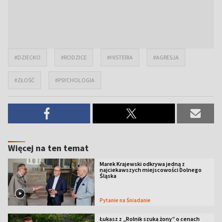
#DZIECKO
#RODZICE
#HISTERIA
#AGRESJA
#ZŁOŚĆ
#PSYCHOLOGIA
Więcej na ten temat
Marek Krajewski odkrywa jedną z
najciekawszych miejscowości Dolnego
Śląska
Pytanie na Śniadanie
Łukasz z „Rolnik szuka żony” o cenach