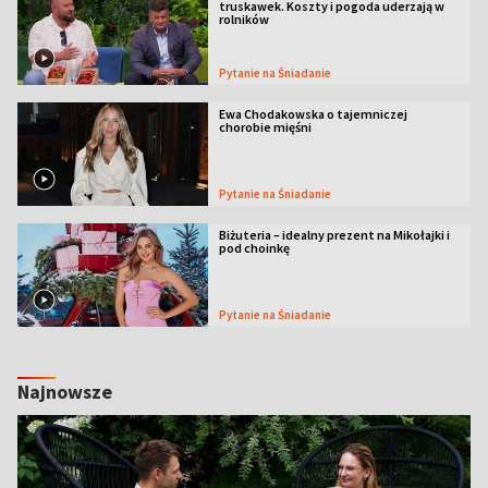
truskawek. Koszty i pogoda uderzają w
rolników
Pytanie na Śniadanie
Ewa Chodakowska o tajemniczej
chorobie mięśni
Pytanie na Śniadanie
Biżuteria – idealny prezent na Mikołajki i
pod choinkę
Pytanie na Śniadanie
Najnowsze