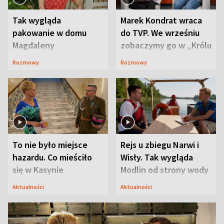
Tak wygląda
Marek Kondrat wraca
pakowanie w domu
do TVP. We wrześniu
Magdaleny
zobaczymy go w „Królu
Waligórskiej-Lisieckiej.
Maciusiu I”
Rozmowy
Rozmowy
Mąż nie odpuszcza
To nie było miejsce
Rejs u zbiegu Narwi i
hazardu. Co mieściło
Wisły. Tak wygląda
się w Kasynie
Modlin od strony wody
Oficerskim?
Aktualności
Aktualności