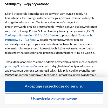
Dostępność
Szanujemy Twoją prywatność
Moje zgody
Kliknij "Akceptuję i przechodzę do serwisu", aby wyrazić zgody na
Procedura zgłoszeń wewnętrznych
korzystanie z technologii automatycznego śledzenia i zbierania danych,
dostęp do informacji na Twoim urządzeniu końcowym i ich
przechowywanie oraz na przetwarzanie Twoich danych osobowych przez
nas, czyli Telewizję Polską S.A. w likwidacji (zwaną dalej również „TVP”),
Zaufanych Partnerów z IAB* (1201 firm)
oraz pozostałych
Zaufanych
Partnerów TVP (93 firm)
, w celach marketingowych (w tym do
zautomatyzowanego dopasowania reklam do Twoich zainteresowań i
mierzenia ich skuteczności) i pozostałych, które wskazujemy poniżej, a
także zgody na udostępnianie przez nas identyfikatora PPID do Google.
Twoje dane osobowe zbierane podczas odwiedzania przez Ciebie naszych
poszczególnych serwisów
zwanych dalej „Portalem”, w tym informacje
zapisywane za pomocą technologii takich jak: pliki cookie, sygnalizatory
WWW lub innych podobnych technologii umożliwiających świadczenie
dopasowanych i bezpiecznych usług, personalizację treści oraz reklam,
udostępnianie funkcji mediów społecznościowych oraz analizowanie ruchu
Akceptuję i przechodzę do serwisu
w Internecie.
Twoje dane osobowe zbierane podczas odwiedzania przez Ciebie
Ustawienia zaawansowane
poszczególnych serwisów
na Portalu, takie jak adresy IP, identyfikatory
© 2026 Telewizja Polska S. A. w likwidacji
Twoich urządzeń końcowych i identyfikatory plików cookie, informacje o