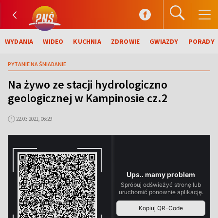
WYDANIA
WIDEO
KUCHNIA
ZDROWIE
GWIAZDY
PORADY
PYTANIE NA ŚNIADANIE
Na żywo ze stacji hydrologiczno
geologicznej w Kampinosie cz.2
22.03.2021, 06:29