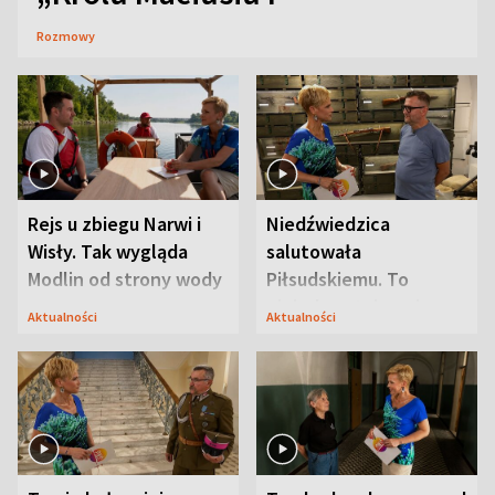
Rozmowy
Rejs u zbiegu Narwi i
Niedźwiedzica
Wisły. Tak wygląda
salutowała
Modlin od strony wody
Piłsudskiemu. To
niejedyna tajemnica
Aktualności
Aktualności
Modlina