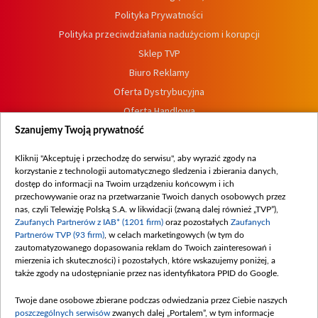
Polityka Prywatności
Polityka przeciwdziałania nadużyciom i korupcji
Sklep TVP
Biuro Reklamy
Oferta Dystrybucyjna
Oferta Handlowa
Dostępność
Szanujemy Twoją prywatność
Moje zgody
Kliknij "Akceptuję i przechodzę do serwisu", aby wyrazić zgody na
Procedura zgłoszeń wewnętrznych
korzystanie z technologii automatycznego śledzenia i zbierania danych,
dostęp do informacji na Twoim urządzeniu końcowym i ich
przechowywanie oraz na przetwarzanie Twoich danych osobowych przez
nas, czyli Telewizję Polską S.A. w likwidacji (zwaną dalej również „TVP”),
Zaufanych Partnerów z IAB* (1201 firm)
oraz pozostałych
Zaufanych
Partnerów TVP (93 firm)
, w celach marketingowych (w tym do
zautomatyzowanego dopasowania reklam do Twoich zainteresowań i
mierzenia ich skuteczności) i pozostałych, które wskazujemy poniżej, a
także zgody na udostępnianie przez nas identyfikatora PPID do Google.
Twoje dane osobowe zbierane podczas odwiedzania przez Ciebie naszych
poszczególnych serwisów
zwanych dalej „Portalem”, w tym informacje