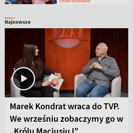
Pytanie na Śniadanie
Najnowsze
Marek Kondrat wraca do TVP.
We wrześniu zobaczymy go w
„Królu Maciusiu I”