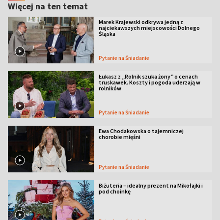
Więcej na ten temat
Marek Krajewski odkrywa jedną z
najciekawszych miejscowości Dolnego
Śląska
Pytanie na Śniadanie
Łukasz z „Rolnik szuka żony” o cenach
truskawek. Koszty i pogoda uderzają w
rolników
Pytanie na Śniadanie
Ewa Chodakowska o tajemniczej
chorobie mięśni
Pytanie na Śniadanie
Biżuteria – idealny prezent na Mikołajki i
pod choinkę