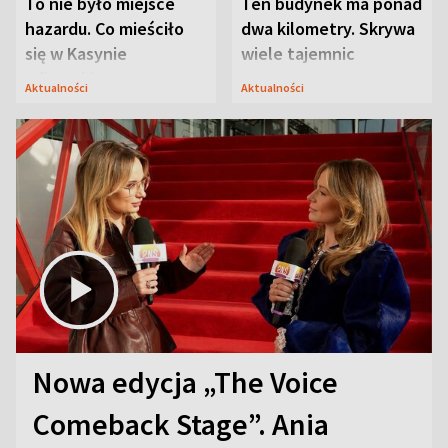
To nie było miejsce
Ten budynek ma ponad
hazardu. Co mieściło
dwa kilometry. Skrywa
się w Kasynie
wiele tajemnic
Oficerskim?
Aktualności
Aktualności
Nowa edycja „The Voice
Comeback Stage”. Ania