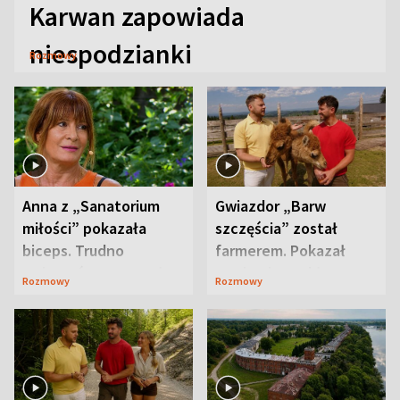
Karwan zapowiada
niespodzianki
Rozmowy
Anna z „Sanatorium
Gwiazdor „Barw
miłości” pokazała
szczęścia” został
biceps. Trudno
farmerem. Pokazał
uwierzyć, co przeszła
swoje niezwykłe
Rozmowy
Rozmowy
wcześniej
ranczo