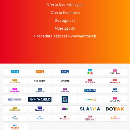
Oferta Dystrybucyjna
Oferta Handlowa
Dostępność
Moje zgody
Procedura zgłoszeń wewnętrznych