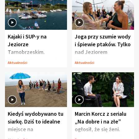
Kajaki i SUP-y na
Joga przy szumie wody
Jeziorze
i śpiewie ptaków. Tylko
Tarnobrzeskim.
nad Jeziorem
Przyrodnicy zwracają
Tarnobrzeskim
Aktualności
Aktualności
uwagę na coś jeszcze
Kiedyś wydobywano tu
Marcin Korcz z serialu
siarkę. Dziś to idealne
„Na dobre i na złe”
miejsce na
ogłosił, że się żeni.
wypoczynek
Zdradził, co zmienił