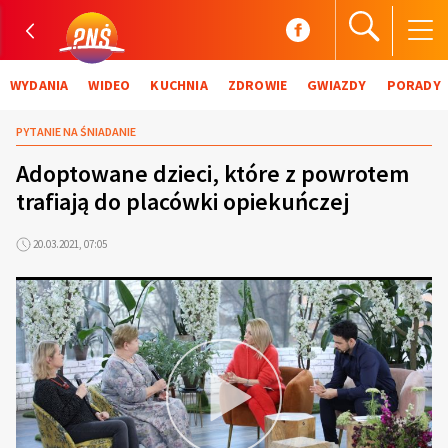
WYDANIA
WIDEO
KUCHNIA
ZDROWIE
GWIAZDY
PORADY
PYTANIE NA ŚNIADANIE
Adoptowane dzieci, które z powrotem
trafiają do placówki opiekuńczej
20.03.2021, 07:05