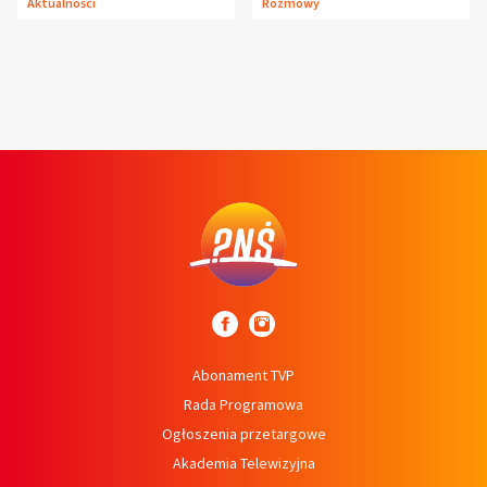
Aktualności
Rozmowy
syn
Abonament TVP
Rada Programowa
Ogłoszenia przetargowe
Akademia Telewizyjna