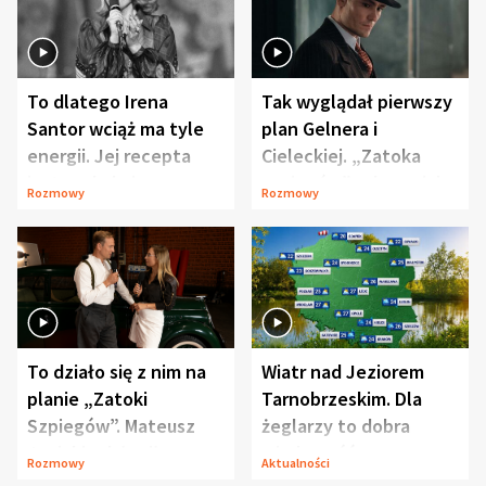
To dlatego Irena
Tak wyglądał pierwszy
Santor wciąż ma tyle
plan Gelnera i
energii. Jej recepta
Cieleckiej. „Zatoka
jest zaskakująco
szpiegów” od razu ich
Rozmowy
Rozmowy
prosta
zaskoczyła
To działo się z nim na
Wiatr nad Jeziorem
planie „Zatoki
Tarnobrzeskim. Dla
Szpiegów”. Mateusz
żeglarzy to dobra
Janicki odsłonił
wiadomość
Rozmowy
Aktualności
aktorski sekret