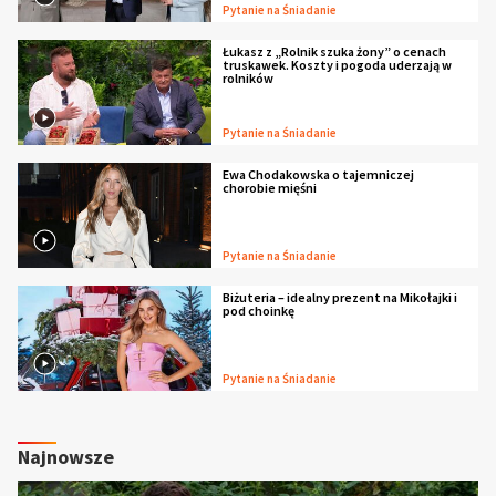
Pytanie na Śniadanie
Łukasz z „Rolnik szuka żony” o cenach
truskawek. Koszty i pogoda uderzają w
rolników
Pytanie na Śniadanie
Ewa Chodakowska o tajemniczej
chorobie mięśni
Pytanie na Śniadanie
Biżuteria – idealny prezent na Mikołajki i
pod choinkę
Pytanie na Śniadanie
Najnowsze