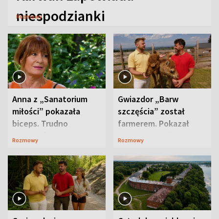
niespodzianki
Rozmowy
Anna z „Sanatorium
Gwiazdor „Barw
miłości” pokazała
szczęścia” został
biceps. Trudno
farmerem. Pokazał
uwierzyć, co przeszła
swoje niezwykłe
Rozmowy
Rozmowy
wcześniej
ranczo