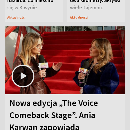
hazardu. Co mieściło
dwa kilometry. Skrywa
się w Kasynie
wiele tajemnic
Oficerskim?
Aktualności
Aktualności
Nowa edycja „The Voice
Comeback Stage”. Ania
Karwan zapowiada