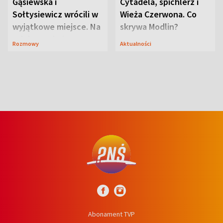
Gąsiewska i
Cytadela, spichlerz i
Sołtysiewicz wrócili w
Wieża Czerwona. Co
wyjątkowe miejsce. Na
skrywa Modlin?
szlaku czekał
Rozmowy
Aktualności
niedźwiedź
Abonament TVP