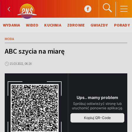
WYDANIA
WIDEO
KUCHNIA
ZDROWIE
GWIAZDY
PORADY
MODA
ABC szycia na miarę
15.03.2021, 06:24