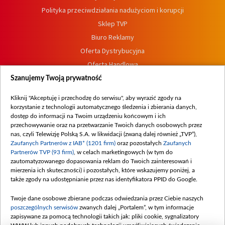
Polityka przeciwdziałania nadużyciom i korupcji
Sklep TVP
Biuro Reklamy
Oferta Dystrybucyjna
Oferta Handlowa
Dostępność
Szanujemy Twoją prywatność
Moje zgody
Kliknij "Akceptuję i przechodzę do serwisu", aby wyrazić zgody na
Procedura zgłoszeń wewnętrznych
korzystanie z technologii automatycznego śledzenia i zbierania danych,
dostęp do informacji na Twoim urządzeniu końcowym i ich
przechowywanie oraz na przetwarzanie Twoich danych osobowych przez
nas, czyli Telewizję Polską S.A. w likwidacji (zwaną dalej również „TVP”),
Zaufanych Partnerów z IAB* (1201 firm)
oraz pozostałych
Zaufanych
Partnerów TVP (93 firm)
, w celach marketingowych (w tym do
zautomatyzowanego dopasowania reklam do Twoich zainteresowań i
mierzenia ich skuteczności) i pozostałych, które wskazujemy poniżej, a
także zgody na udostępnianie przez nas identyfikatora PPID do Google.
Twoje dane osobowe zbierane podczas odwiedzania przez Ciebie naszych
poszczególnych serwisów
zwanych dalej „Portalem”, w tym informacje
zapisywane za pomocą technologii takich jak: pliki cookie, sygnalizatory