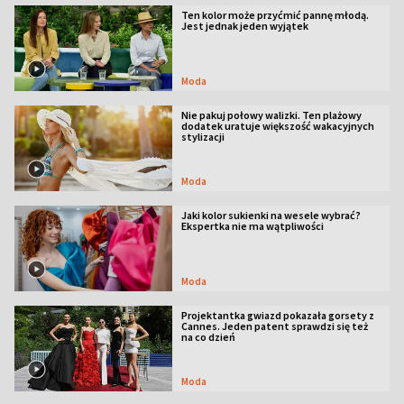
Ten kolor może przyćmić pannę młodą.
Jest jednak jeden wyjątek
Moda
Nie pakuj połowy walizki. Ten plażowy
dodatek uratuje większość wakacyjnych
stylizacji
Moda
Jaki kolor sukienki na wesele wybrać?
Ekspertka nie ma wątpliwości
Moda
Projektantka gwiazd pokazała gorsety z
Cannes. Jeden patent sprawdzi się też
na co dzień
Moda