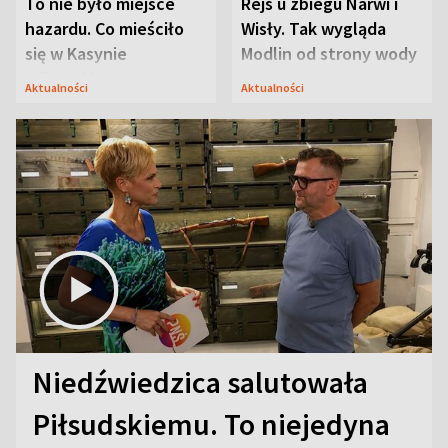
To nie było miejsce
Rejs u zbiegu Narwi i
hazardu. Co mieściło
Wisły. Tak wygląda
się w Kasynie
Modlin od strony wody
Oficerskim?
Aktualności
Aktualności
Niedźwiedzica salutowała
Piłsudskiemu. To niejedyna