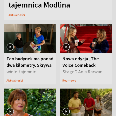
tajemnica Modlina
Aktualności
Ten budynek ma ponad
Nowa edycja „The
dwa kilometry. Skrywa
Voice Comeback
wiele tajemnic
Stage”. Ania Karwan
zapowiada
Aktualności
Rozmowy
niespodzianki