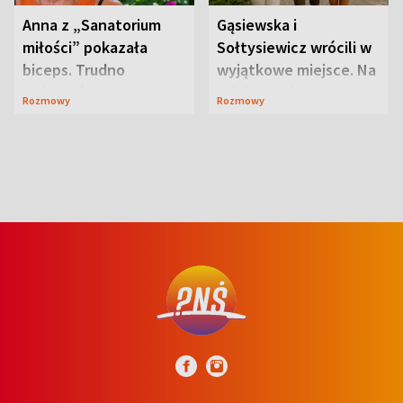
Anna z „Sanatorium
Gąsiewska i
miłości” pokazała
Sołtysiewicz wrócili w
biceps. Trudno
wyjątkowe miejsce. Na
uwierzyć, co przeszła
szlaku czekał
Rozmowy
Rozmowy
wcześniej
niedźwiedź