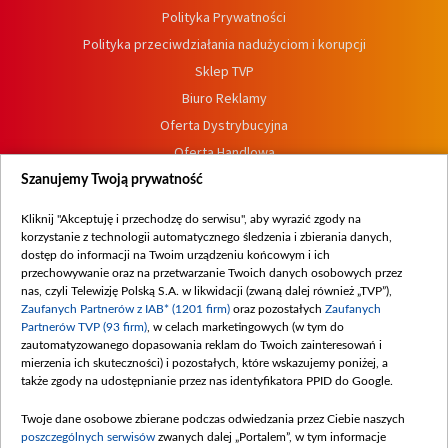
Polityka Prywatności
Polityka przeciwdziałania nadużyciom i korupcji
Sklep TVP
Biuro Reklamy
Oferta Dystrybucyjna
Oferta Handlowa
Dostępność
Szanujemy Twoją prywatność
Moje zgody
Kliknij "Akceptuję i przechodzę do serwisu", aby wyrazić zgody na
Procedura zgłoszeń wewnętrznych
korzystanie z technologii automatycznego śledzenia i zbierania danych,
dostęp do informacji na Twoim urządzeniu końcowym i ich
przechowywanie oraz na przetwarzanie Twoich danych osobowych przez
nas, czyli Telewizję Polską S.A. w likwidacji (zwaną dalej również „TVP”),
Zaufanych Partnerów z IAB* (1201 firm)
oraz pozostałych
Zaufanych
Partnerów TVP (93 firm)
, w celach marketingowych (w tym do
zautomatyzowanego dopasowania reklam do Twoich zainteresowań i
mierzenia ich skuteczności) i pozostałych, które wskazujemy poniżej, a
także zgody na udostępnianie przez nas identyfikatora PPID do Google.
Twoje dane osobowe zbierane podczas odwiedzania przez Ciebie naszych
poszczególnych serwisów
zwanych dalej „Portalem”, w tym informacje