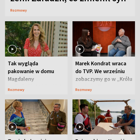
Rozmowy
Tak wygląda
Marek Kondrat wraca
pakowanie w domu
do TVP. We wrześniu
Magdaleny
zobaczymy go w „Królu
Waligórskiej-Lisieckiej.
Maciusiu I”
Rozmowy
Rozmowy
Mąż nie odpuszcza