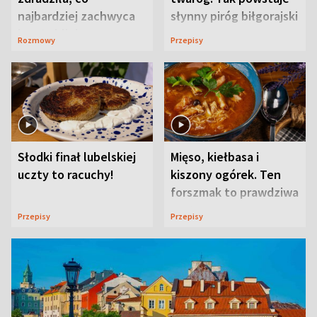
najbardziej zachwyca
słynny piróg biłgorajski
ją w Lublinie
Rozmowy
Przepisy
Słodki finał lubelskiej
Mięso, kiełbasa i
uczty to racuchy!
kiszony ogórek. Ten
forszmak to prawdziwa
uczta
Przepisy
Przepisy