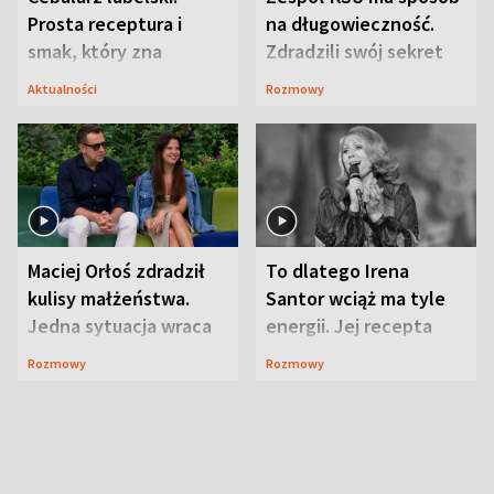
Prosta receptura i
na długowieczność.
smak, który zna
Zdradzili swój sekret
Lubelszczyzna
Aktualności
Rozmowy
Maciej Orłoś zdradził
To dlatego Irena
kulisy małżeństwa.
Santor wciąż ma tyle
Jedna sytuacja wraca
energii. Jej recepta
jak bumerang
jest zaskakująco
Rozmowy
Rozmowy
prosta