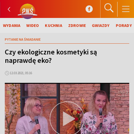
WYDANIA
WIDEO
KUCHNIA
ZDROWIE
GWIAZDY
PORADY
PYTANIE NA ŚNIADANIE
Czy ekologiczne kosmetyki są
naprawdę eko?
12.03.2021, 05:16