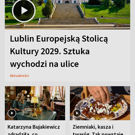
Lublin Europejską Stolicą
Kultury 2029. Sztuka
wychodzi na ulice
Aktualności
Katarzyna Bujakiewicz
Ziemniaki, kasza i
zdradziła, co
twaróg. Tak powstaje