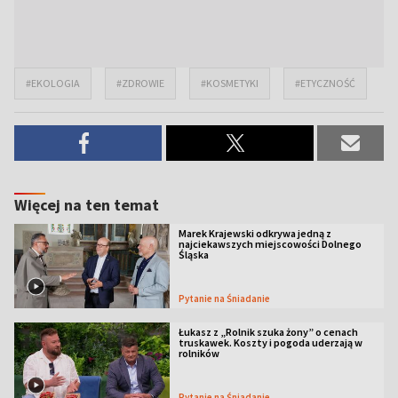
#EKOLOGIA
#ZDROWIE
#KOSMETYKI
#ETYCZNOŚĆ
Więcej na ten temat
Marek Krajewski odkrywa jedną z
najciekawszych miejscowości Dolnego
Śląska
Pytanie na Śniadanie
Łukasz z „Rolnik szuka żony” o cenach
truskawek. Koszty i pogoda uderzają w
rolników
Pytanie na Śniadanie