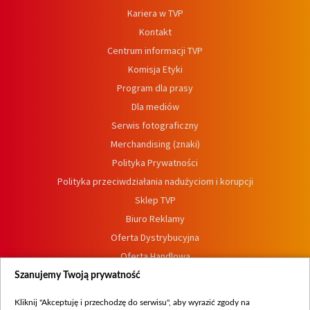
Kariera w TVP
Kontakt
Centrum informacji TVP
Komisja Etyki
Program dla prasy
Dla mediów
Serwis fotograficzny
Merchandising (znaki)
Polityka Prywatności
Polityka przeciwdziałania nadużyciom i korupcji
Sklep TVP
Biuro Reklamy
Oferta Dystrybucyjna
Oferta Handlowa
Dostępność
Szanujemy Twoją prywatność
Moje zgody
Kliknij "Akceptuję i przechodzę do serwisu", aby wyrazić zgody na