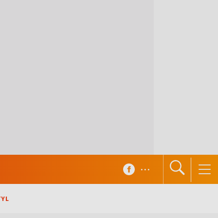
...
TYL