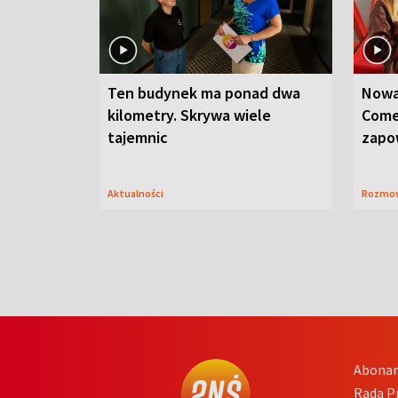
Ten budynek ma ponad dwa
Nowa
kilometry. Skrywa wiele
Come
tajemnic
zapo
Aktualności
Rozmo
Abona
Rada 