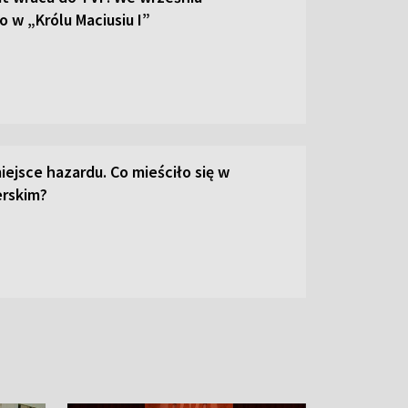
 w „Królu Maciusiu I”
iejsce hazardu. Co mieściło się w
erskim?