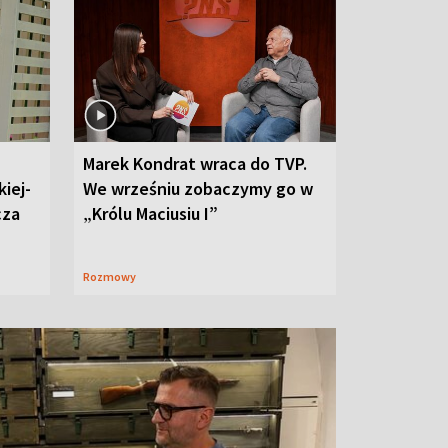
Marek Kondrat wraca do TVP.
iej-
We wrześniu zobaczymy go w
cza
„Królu Maciusiu I”
Rozmowy