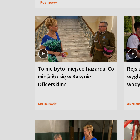
Rozmowy
To nie było miejsce hazardu. Co
Rejs 
mieściło się w Kasynie
wygl
Oficerskim?
wod
Aktualności
Aktual