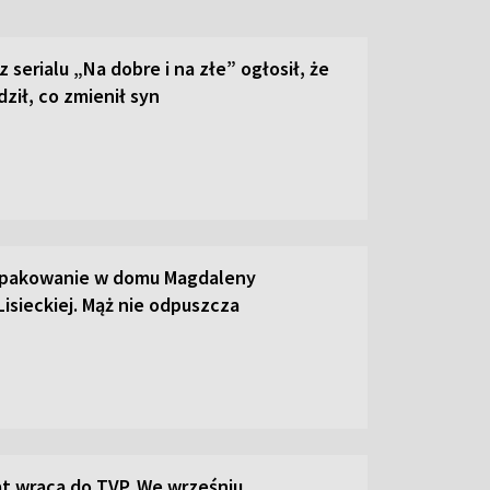
z serialu „Na dobre i na złe” ogłosił, że
dził, co zmienił syn
 pakowanie w domu Magdaleny
Lisieckiej. Mąż nie odpuszcza
t wraca do TVP. We wrześniu