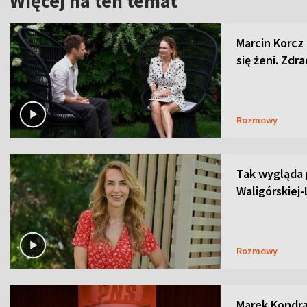
Więcej na ten temat
Marcin Korcz 
się żeni. Zdra
Rozmowy
Tak wygląda
Waligórskiej-
Rozmowy
Marek Kondra