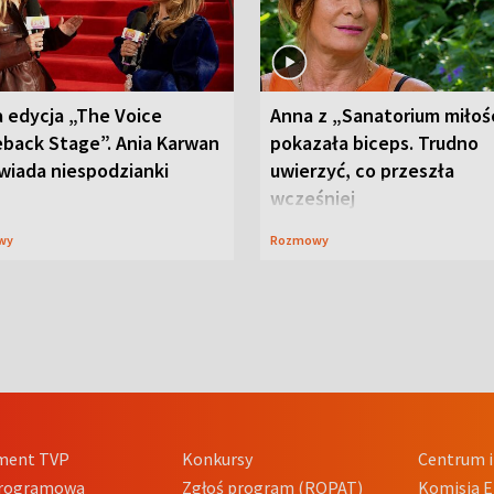
 edycja „The Voice
Anna z „Sanatorium miłoś
back Stage”. Ania Karwan
pokazała biceps. Trudno
wiada niespodzianki
uwierzyć, co przeszła
wcześniej
wy
Rozmowy
ment TVP
Konkursy
Centrum i
Programowa
Zgłoś program (ROPAT)
Komisja E