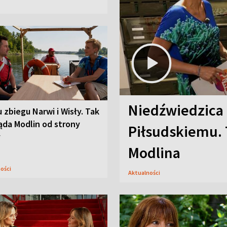
Niedźwiedzica
u zbiegu Narwi i Wisły. Tak
ąda Modlin od strony
Piłsudskiemu. 
y
Modlina
ności
Aktualności