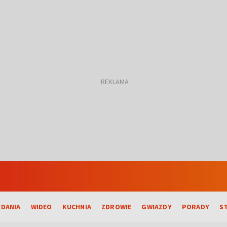
DANIA
WIDEO
KUCHNIA
ZDROWIE
GWIAZDY
PORADY
S