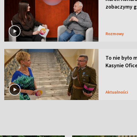
zobaczymy go
Rozmowy
To nie było m
Kasynie Ofic
Aktualności