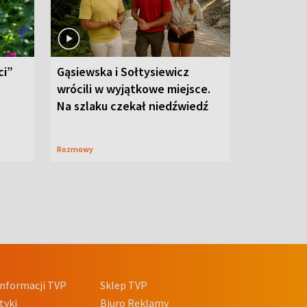
ci”
Gąsiewska i Sołtysiewicz
wrócili w wyjątkowe miejsce.
Na szlaku czekał niedźwiedź
Rozmowy
nformacji TVP
Sklep TVP
tyki
Biuro Reklamy