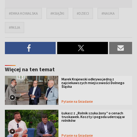
#EMKA KOWALSKA
#KSIĄŻKI
#DZIECI
#NAUKA
#PASJA
Więcej na ten temat
Marek Krajewski odkrywa jedną z
najciekawszych miejscowości Dolnego
Śląska
Pytanie na Śniadanie
Łukasz z „Rolnik szuka żony” o cenach
truskawek. Koszty i pogoda uderzają w
rolników
Pytanie na Śniadanie