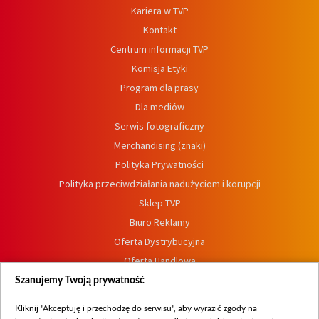
Kariera w TVP
Kontakt
Centrum informacji TVP
Komisja Etyki
Program dla prasy
Dla mediów
Serwis fotograficzny
Merchandising (znaki)
Polityka Prywatności
Polityka przeciwdziałania nadużyciom i korupcji
Sklep TVP
Biuro Reklamy
Oferta Dystrybucyjna
Oferta Handlowa
Dostępność
Szanujemy Twoją prywatność
Moje zgody
Kliknij "Akceptuję i przechodzę do serwisu", aby wyrazić zgody na
Procedura zgłoszeń wewnętrznych