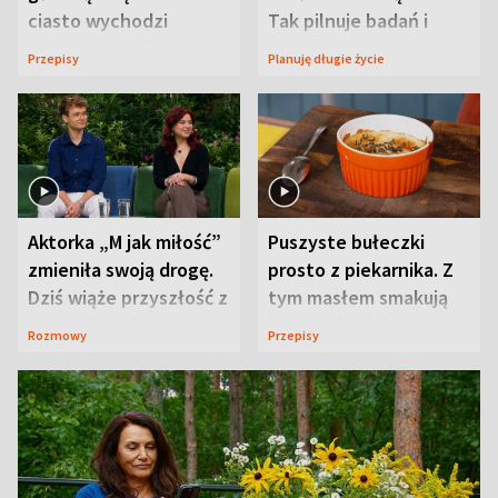
ciasto wychodzi
Tak pilnuje badań i
wyjątkowo wilgotne
wizyt
Przepisy
Planuję długie życie
Aktorka „M jak miłość”
Puszyste bułeczki
zmieniła swoją drogę.
prosto z piekarnika. Z
Dziś wiąże przyszłość z
tym masłem smakują
neurobiologią
jeszcze lepiej
Rozmowy
Przepisy