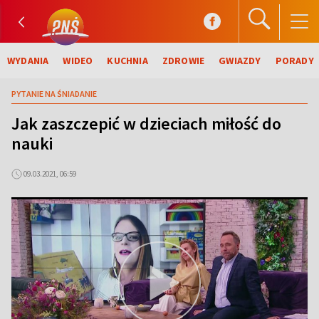
WYDANIA
WIDEO
KUCHNIA
ZDROWIE
GWIAZDY
PORADY
PYTANIE NA ŚNIADANIE
Jak zaszczepić w dzieciach miłość do
nauki
09.03.2021, 06:59