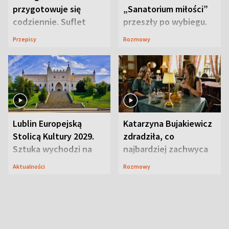
przygotowuje się
„Sanatorium miłości”
codziennie. Suflet
przeszły po wybiegu.
serowy zachwyca
Te stylizacje
Przepisy
Rozmowy
smakiem
przyciągały wzrok
Lublin Europejską
Katarzyna Bujakiewicz
Stolicą Kultury 2029.
zdradziła, co
Sztuka wychodzi na
najbardziej zachwyca
ulice
ją w Lublinie
Aktualności
Rozmowy