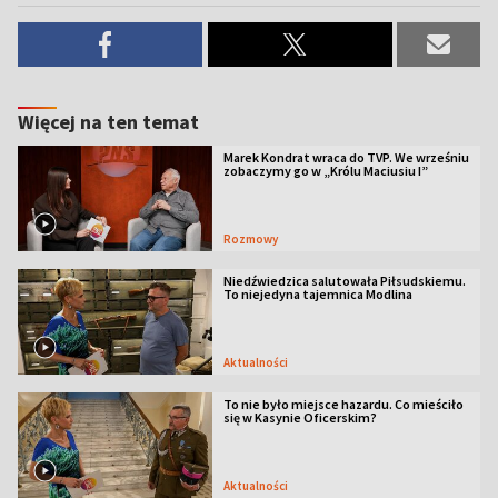
Więcej na ten temat
Marek Kondrat wraca do TVP. We wrześniu
zobaczymy go w „Królu Maciusiu I”
Rozmowy
Niedźwiedzica salutowała Piłsudskiemu.
To niejedyna tajemnica Modlina
Aktualności
To nie było miejsce hazardu. Co mieściło
się w Kasynie Oficerskim?
Aktualności