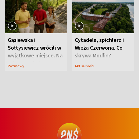
Gąsiewska i
Cytadela, spichlerz i
Sołtysiewicz wrócili w
Wieża Czerwona. Co
wyjątkowe miejsce. Na
skrywa Modlin?
szlaku czekał
Rozmowy
Aktualności
niedźwiedź