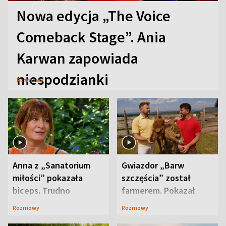
Nowa edycja „The Voice
Comeback Stage”. Ania
Karwan zapowiada
niespodzianki
Rozmowy
Anna z „Sanatorium
Gwiazdor „Barw
miłości” pokazała
szczęścia” został
biceps. Trudno
farmerem. Pokazał
uwierzyć, co przeszła
swoje niezwykłe
Rozmowy
Rozmowy
wcześniej
ranczo