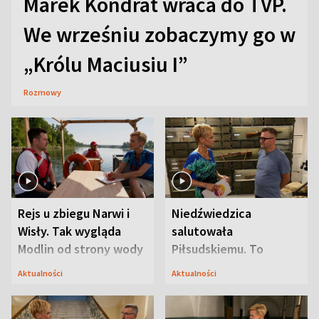
Marek Kondrat wraca do TVP.
We wrześniu zobaczymy go w
„Królu Maciusiu I”
Rozmowy
Rejs u zbiegu Narwi i
Niedźwiedzica
Wisły. Tak wygląda
salutowała
Modlin od strony wody
Piłsudskiemu. To
niejedyna tajemnica
Aktualności
Aktualności
Modlina