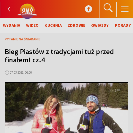
WYDANIA
WIDEO
KUCHNIA
ZDROWIE
GWIAZDY
PORADY
PYTANIE NA ŚNIADANIE
Bieg Piastów z tradycjami tuż przed
finałem! cz.4
07.03.2021, 06:00