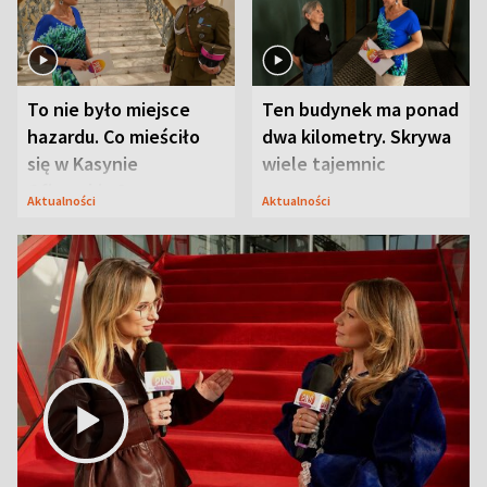
To nie było miejsce
Ten budynek ma ponad
hazardu. Co mieściło
dwa kilometry. Skrywa
się w Kasynie
wiele tajemnic
Oficerskim?
Aktualności
Aktualności