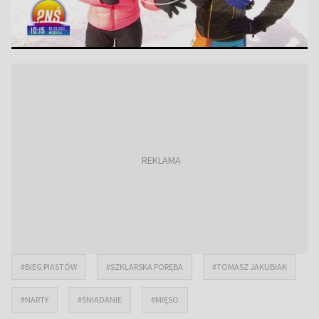
#BIEG PIASTÓW
#SZKLARSKA PORĘBA
#TOMASZ JAKUBIAK
#NARTY
#ŚNIADANIE
#MIĘSO