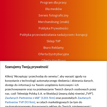
Program dla prasy
Dla mediów
Serwis fotograficzny
Merchandising (znaki)
Polityka Prywatności
Polityka przeciwdziałania nadużyciom i korupcji
Sklep TVP
Biuro Reklamy
Oferta Dystrybucyjna
Oferta Handlowa
Dostępność
Szanujemy Twoją prywatność
Moje zgody
Kliknij "Akceptuję i przechodzę do serwisu", aby wyrazić zgody na
Procedura zgłoszeń wewnętrznych
korzystanie z technologii automatycznego śledzenia i zbierania danych,
dostęp do informacji na Twoim urządzeniu końcowym i ich
przechowywanie oraz na przetwarzanie Twoich danych osobowych przez
nas, czyli Telewizję Polską S.A. w likwidacji (zwaną dalej również „TVP”),
Zaufanych Partnerów z IAB* (1201 firm)
oraz pozostałych
Zaufanych
Partnerów TVP (93 firm)
, w celach marketingowych (w tym do
zautomatyzowanego dopasowania reklam do Twoich zainteresowań i