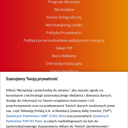
Program dla prasy
Dla mediów
Serwis fotograficzny
Merchandising (znaki)
Polityka Prywatności
Polityka przeciwdziałania nadużyciom i korupcji
Sklep TVP
Biuro Reklamy
Oferta Dystrybucyjna
Oferta Handlowa
Dostępność
Szanujemy Twoją prywatność
Moje zgody
Kliknij "Akceptuję i przechodzę do serwisu", aby wyrazić zgody na
Procedura zgłoszeń wewnętrznych
korzystanie z technologii automatycznego śledzenia i zbierania danych,
dostęp do informacji na Twoim urządzeniu końcowym i ich
przechowywanie oraz na przetwarzanie Twoich danych osobowych przez
nas, czyli Telewizję Polską S.A. w likwidacji (zwaną dalej również „TVP”),
Zaufanych Partnerów z IAB* (1201 firm)
oraz pozostałych
Zaufanych
Partnerów TVP (93 firm)
, w celach marketingowych (w tym do
zautomatyzowanego dopasowania reklam do Twoich zainteresowań i