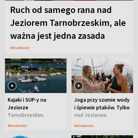
Ruch od samego rana nad
Jeziorem Tarnobrzeskim, ale
ważna jest jedna zasada
Aktualności
Kajaki i SUP-y na
Joga przy szumie wody
Jeziorze
i śpiewie ptaków. Tylko
Tarnobrzeskim.
nad Jeziorem
Przyrodnicy zwracają
Tarnobrzeskim
Aktualności
Aktualności
uwagę na coś jeszcze