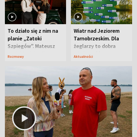
To działo się z nim na
Wiatr nad Jeziorem
planie „Zatoki
Tarnobrzeskim. Dla
Szpiegów”. Mateusz
żeglarzy to dobra
Janicki odsłonił
wiadomość
Rozmowy
Aktualności
aktorski sekret