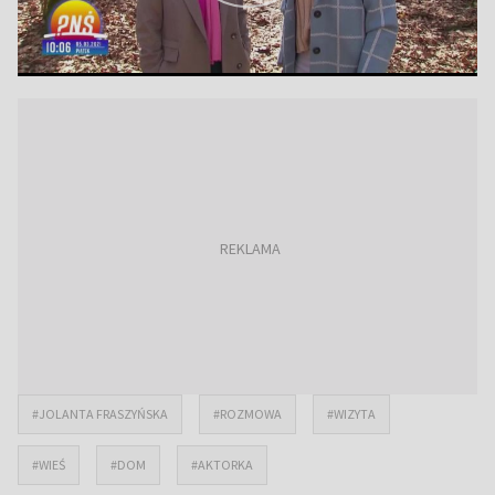
#JOLANTA FRASZYŃSKA
#ROZMOWA
#WIZYTA
#WIEŚ
#DOM
#AKTORKA