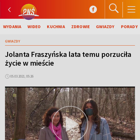
WYDANIA
WIDEO
KUCHNIA
ZDROWIE
GWIAZDY
PORADY
GWIAZDY
Jolanta Fraszyńska lata temu porzuciła
życie w mieście
05.03.2021, 05:26