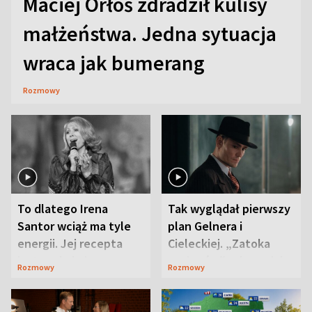
Maciej Orłoś zdradził kulisy
małżeństwa. Jedna sytuacja
wraca jak bumerang
Rozmowy
To dlatego Irena
Tak wyglądał pierwszy
Santor wciąż ma tyle
plan Gelnera i
energii. Jej recepta
Cieleckiej. „Zatoka
jest zaskakująco
szpiegów” od razu ich
Rozmowy
Rozmowy
prosta
zaskoczyła