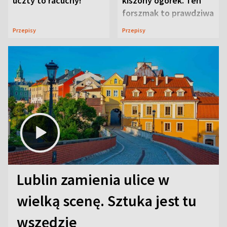
uczty to racuchy!
kiszony ogórek. Ten
forszmak to prawdziwa
uczta
Przepisy
Przepisy
Lublin zamienia ulice w
wielką scenę. Sztuka jest tu
wszędzie