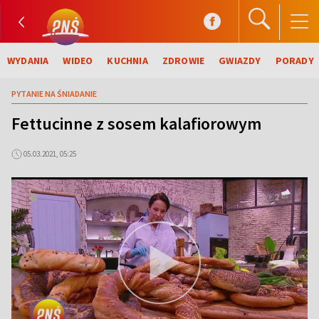
WYDANIA
WIDEO
KUCHNIA
ZDROWIE
GWIAZDY
PORADY
PYTANIE NA ŚNIADANIE
Fettucinne z sosem kalafiorowym
05.03.2021, 05:25