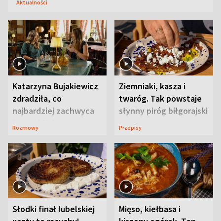
Aktualności
Katarzyna Bujakiewicz
Ziemniaki, kasza i
zdradziła, co
twaróg. Tak powstaje
najbardziej zachwyca
słynny piróg biłgorajski
ją w Lublinie
Rozmowy
Przepisy
Słodki finał lubelskiej
Mięso, kiełbasa i