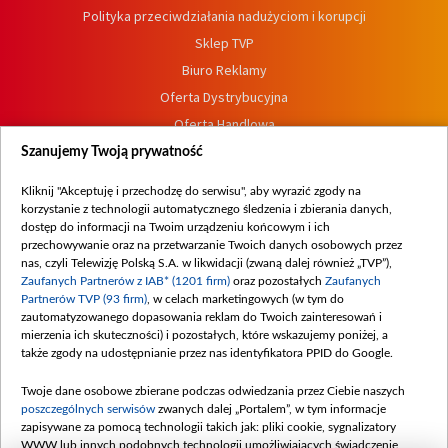
Polityka przeciwdziałania nadużyciom i korupcji
Sklep TVP
Biuro Reklamy
Oferta Dystrybucyjna
Oferta Handlowa
Dostępność
Szanujemy Twoją prywatność
Moje zgody
Kliknij "Akceptuję i przechodzę do serwisu", aby wyrazić zgody na
Procedura zgłoszeń wewnętrznych
korzystanie z technologii automatycznego śledzenia i zbierania danych,
dostęp do informacji na Twoim urządzeniu końcowym i ich
przechowywanie oraz na przetwarzanie Twoich danych osobowych przez
nas, czyli Telewizję Polską S.A. w likwidacji (zwaną dalej również „TVP”),
Zaufanych Partnerów z IAB* (1201 firm)
oraz pozostałych
Zaufanych
Partnerów TVP (93 firm)
, w celach marketingowych (w tym do
zautomatyzowanego dopasowania reklam do Twoich zainteresowań i
mierzenia ich skuteczności) i pozostałych, które wskazujemy poniżej, a
także zgody na udostępnianie przez nas identyfikatora PPID do Google.
Twoje dane osobowe zbierane podczas odwiedzania przez Ciebie naszych
poszczególnych serwisów
zwanych dalej „Portalem”, w tym informacje
zapisywane za pomocą technologii takich jak: pliki cookie, sygnalizatory
WWW lub innych podobnych technologii umożliwiających świadczenie