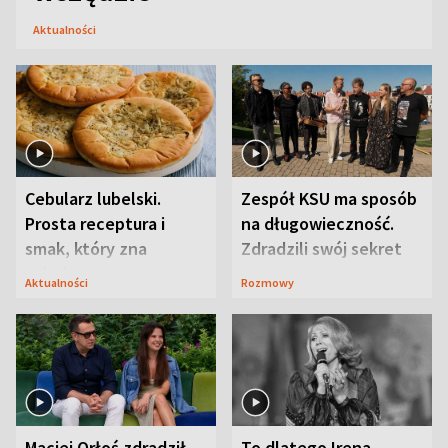
Aktualności
Cebularz lubelski.
Zespół KSU ma sposób
Prosta receptura i
na długowieczność.
smak, który zna
Zdradzili swój sekret
Lubelszczyzna
Aktualności
Rozmowy
Maciej Orłoś zdradził
To dlatego Irena