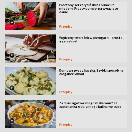
Pieczony ser koryciński na buraku z
miodem. Prosty pomysł na wyraziste
danie
Przepisy
Wędzony twarożek w pierogach – prosto,
a genialnie!
Przepisy
Domowe pyzy z kaczką. Szybki sposób na
elegancki obiad
Przepisy
Za dużo ugotowanego makaronu? Ta
zapiekanka zrobi z niego kulinarne cudo
Przepisy