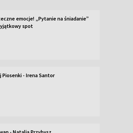
teczne emocje! „Pytanie na śniadanie”
yjątkowy spot
 Piosenki - Irena Santor
an - Natalia Przybysz