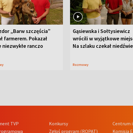
zdor „Barw szczęścia”
Gąsiewska i Sołtysiewicz
ał farmerem. Pokazał
wrócili w wyjątkowe miejs
e niezwykłe ranczo
Na szlaku czekał niedźwi
wy
Rozmowy
ment TVP
Konkursy
Centrum i
Programowa
Zgłoś program (ROPAT)
Komisja E