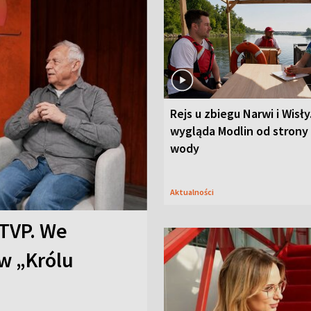
Rejs u zbiegu Narwi i Wisły
wygląda Modlin od strony
wody
Aktualności
TVP. We
w „Królu