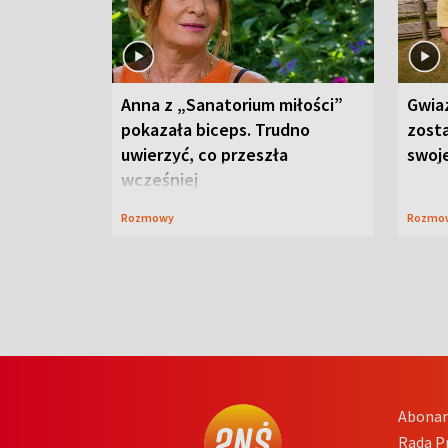
Anna z „Sanatorium miłości”
Gwia
pokazała biceps. Trudno
zost
uwierzyć, co przeszła
swoj
wcześniej
Rozmowy
Rozmo
Abona
Rada 