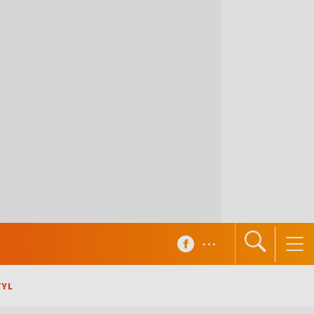
...
TYL