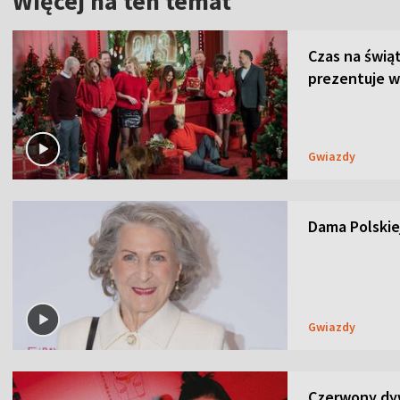
Więcej na ten temat
Czas na świą
prezentuje w
Gwiazdy
Dama Polskiej
Gwiazdy
Czerwony dyw