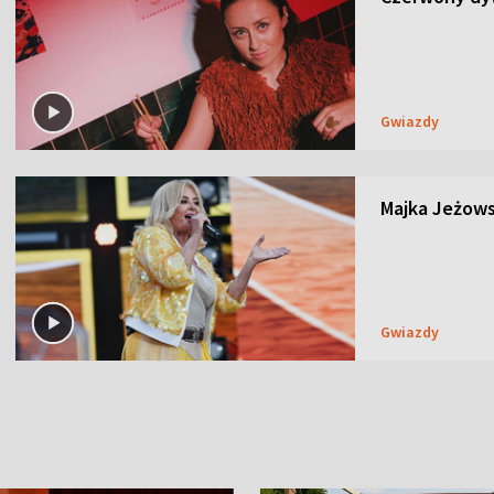
Gwiazdy
Majka Jeżows
Gwiazdy