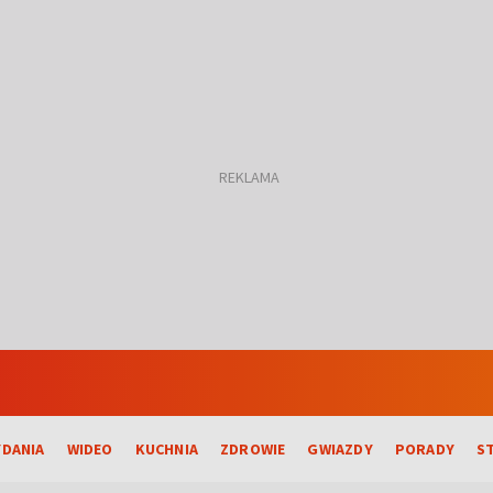
DANIA
WIDEO
KUCHNIA
ZDROWIE
GWIAZDY
PORADY
S