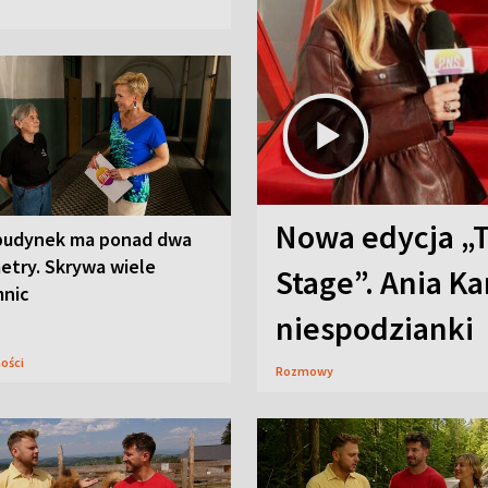
Nowa edycja „
budynek ma ponad dwa
etry. Skrywa wiele
Stage”. Ania K
mnic
niespodzianki
ności
Rozmowy