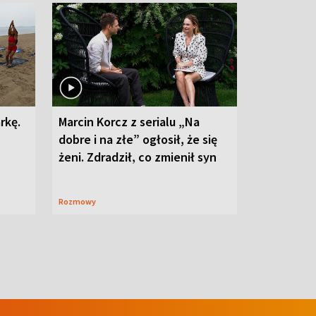
rkę.
Marcin Korcz z serialu „Na
dobre i na złe” ogłosił, że się
żeni. Zdradził, co zmienił syn
Rozmowy