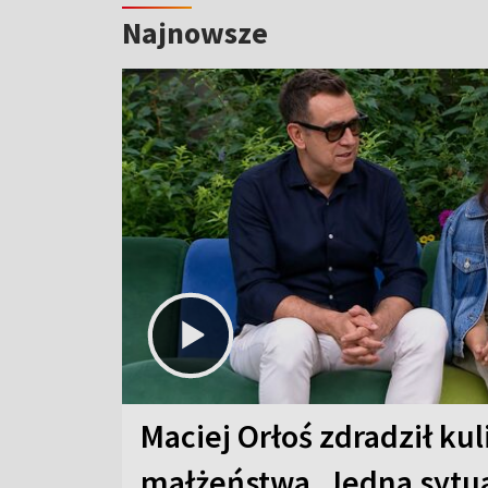
Najnowsze
Maciej Orłoś zdradził kul
małżeństwa. Jedna sytua