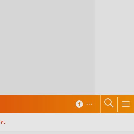
...
TYL