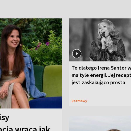
To dlatego Irena Santor w
ma tyle energii. Jej recep
jest zaskakująco prosta
Rozmowy
isy
cja wraca jak