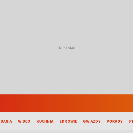
DANIA
WIDEO
KUCHNIA
ZDROWIE
GWIAZDY
PORADY
S