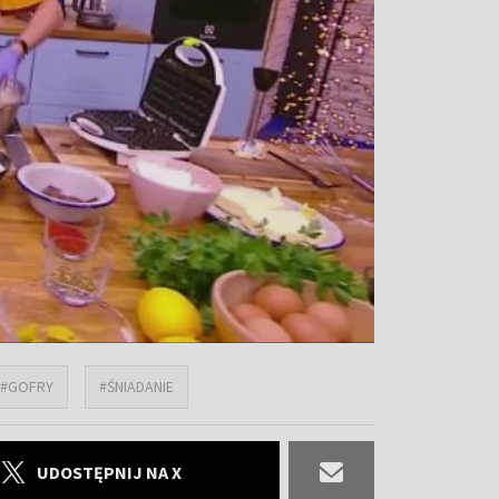
#GOFRY
#ŚNIADANIE
UDOSTĘPNIJ NA X