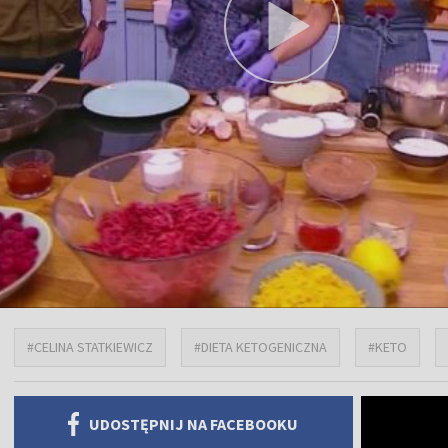
#CELINA STATKIEWICZ
#DIETA KETOGENICZNA
#KETO
UDOSTĘPNIJ NA FACEBOOKU