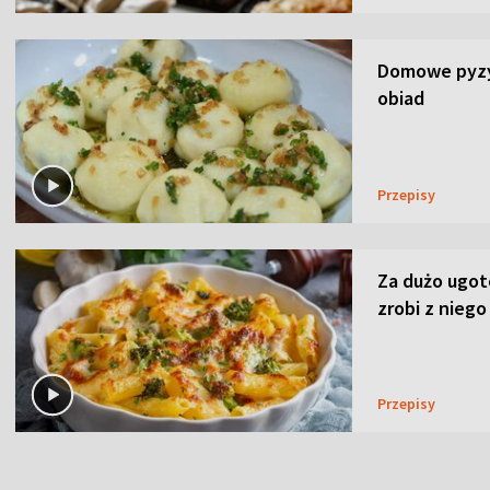
Domowe pyzy 
obiad
Przepisy
Za dużo ugo
zrobi z niego
Przepisy