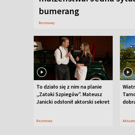
bumerang
Rozmowy
To działo się z nim na planie
Wiat
„Zatoki Szpiegów”. Mateusz
Tarno
Janicki odsłonił aktorski sekret
dobr
Rozmowy
Aktual