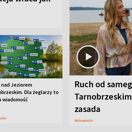
Ruch od sameg
r nad Jeziorem
brzeskim. Dla żeglarzy to
Tarnobrzeskim,
a wiadomość
zasada
ności
Aktualności