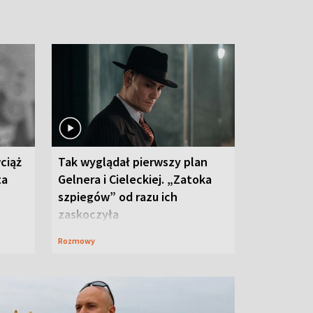
ciąż
Tak wyglądał pierwszy plan
ta
Gelnera i Cieleckiej. „Zatoka
szpiegów” od razu ich
zaskoczyła
Rozmowy