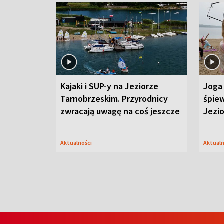
Kajaki i SUP-y na Jeziorze
Joga 
Tarnobrzeskim. Przyrodnicy
śpiew
zwracają uwagę na coś jeszcze
Jezi
Aktualności
Aktual