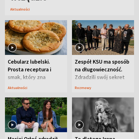
Aktualności
Cebularz lubelski.
Zespół KSU ma sposób
Prosta receptura i
na długowieczność.
smak, który zna
Zdradzili swój sekret
Lubelszczyzna
Aktualności
Rozmowy
Maciej Orłoś zdradził
To dlatego Irena