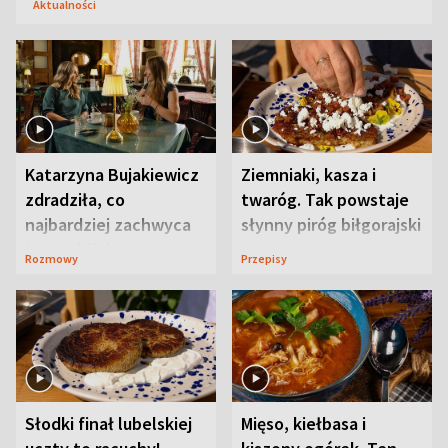
Aktualności
Katarzyna Bujakiewicz
Ziemniaki, kasza i
zdradziła, co
twaróg. Tak powstaje
najbardziej zachwyca
słynny piróg biłgorajski
ją w Lublinie
Rozmowy
Przepisy
Słodki finał lubelskiej
Mięso, kiełbasa i