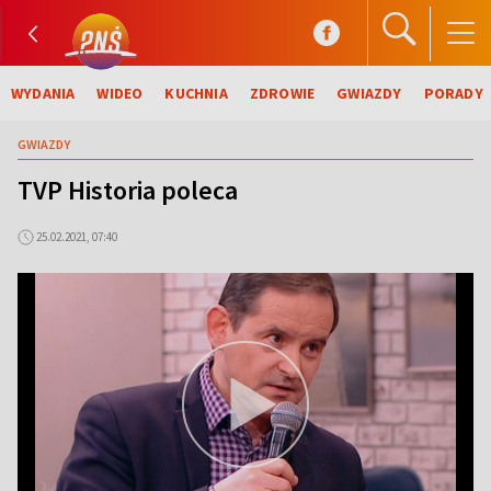
WYDANIA
WIDEO
KUCHNIA
ZDROWIE
GWIAZDY
PORADY
GWIAZDY
TVP Historia poleca
25.02.2021, 07:40