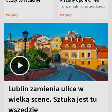
uczty to racuchy!
kiszony ogórek. Ten
forszmak to prawdziwa
uczta
Przepisy
Przepisy
Lublin zamienia ulice w
wielką scenę. Sztuka jest tu
wszędzie