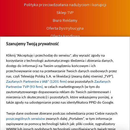
Polityka przeciwdziałania nadużyciom i korupcji
Sklep TVP
Biuro Reklamy
Oferta Dystrybucyjna
Oferta Handlowa
Dostępność
Szanujemy Twoją prywatność
Moje zgody
Kliknij "Akceptuję i przechodzę do serwisu", aby wyrazić zgody na
Procedura zgłoszeń wewnętrznych
korzystanie z technologii automatycznego śledzenia i zbierania danych,
dostęp do informacji na Twoim urządzeniu końcowym i ich
przechowywanie oraz na przetwarzanie Twoich danych osobowych przez
nas, czyli Telewizję Polską S.A. w likwidacji (zwaną dalej również „TVP”),
Zaufanych Partnerów z IAB* (1201 firm)
oraz pozostałych
Zaufanych
Partnerów TVP (93 firm)
, w celach marketingowych (w tym do
zautomatyzowanego dopasowania reklam do Twoich zainteresowań i
mierzenia ich skuteczności) i pozostałych, które wskazujemy poniżej, a
także zgody na udostępnianie przez nas identyfikatora PPID do Google.
Twoje dane osobowe zbierane podczas odwiedzania przez Ciebie naszych
poszczególnych serwisów
zwanych dalej „Portalem”, w tym informacje
zapisywane za pomocą technologii takich jak: pliki cookie, sygnalizatory
WWW lub innych podobnych technologii umożliwiających świadczenie