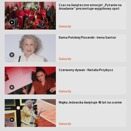
Czas na świąteczne emocje! „Pytanie na
śniadanie” prezentuje wyjątkowy spot
Gwiazdy
Dama Polskiej Piosenki - Irena Santor
Gwiazdy
Czerwony dywan - Natalia Przybysz
Gwiazdy
Majka Jeżowska świętuje 45 lat na scenie
Gwiazdy